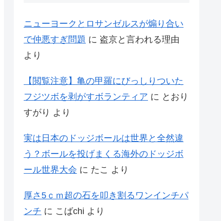
ニューヨークとロサンゼルスが煽り合い
で仲悪すぎ問題
に
盗京と言われる理由
より
【閲覧注意】亀の甲羅にびっしりついた
フジツボを剥がすボランティア
に
とおり
すがり
より
実は日本のドッジボールは世界と全然違
う？ボールを投げまくる海外のドッジボ
ール世界大会
に
たこ
より
厚さ5ｃｍ超の石を叩き割るワンインチパ
ンチ
に
こばchi
より