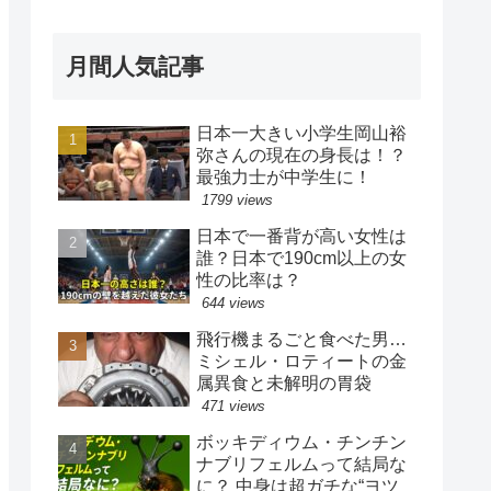
月間人気記事
日本一大きい小学生岡山裕
弥さんの現在の身長は！？
最強力士が中学生に！
1799 views
日本で一番背が高い女性は
誰？日本で190cm以上の女
性の比率は？
644 views
飛行機まるごと食べた男…
ミシェル・ロティートの金
属異食と未解明の胃袋
471 views
ボッキディウム・チンチン
ナブリフェルムって結局な
に？ 中身は超ガチな“ヨツ