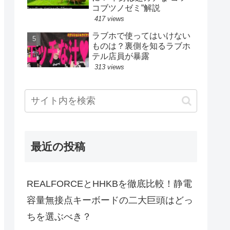
コブツノゼミ”解説
417 views
ラブホで使ってはいけない
ものは？裏側を知るラブホ
テル店員が暴露
313 views
最近の投稿
REALFORCEとHHKBを徹底比較！静電
容量無接点キーボードの二大巨頭はどっ
ちを選ぶべき？