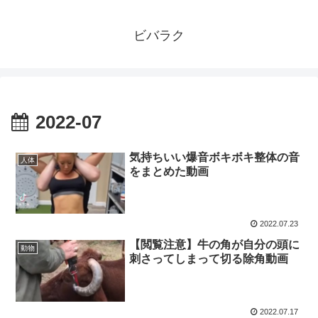
ビバラク
2022-07
気持ちいい爆音ボキボキ整体の音
人体
をまとめた動画
2022.07.23
【閲覧注意】牛の角が自分の頭に
動物
刺さってしまって切る除角動画
2022.07.17