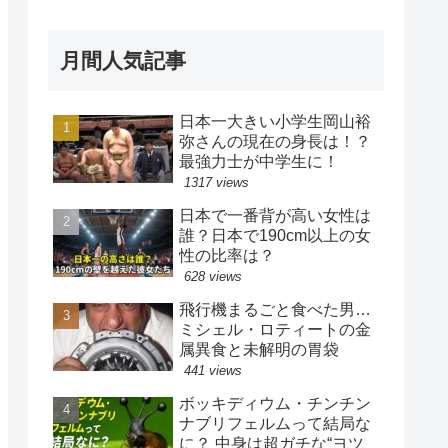
月間人気記事
日本一大きい小学生岡山裕
弥さんの現在の身長は！？
最強力士が中学生に！
1317 views
日本で一番背が高い女性は
誰？日本で190cm以上の女
性の比率は？
628 views
飛行機まるごと食べた男…
ミシェル・ロティートの金
属異食と未解明の胃袋
441 views
ボッキディウム・チンチン
ナブリフェルムって結局な
に？ 中身は超ガチな“ヨツ