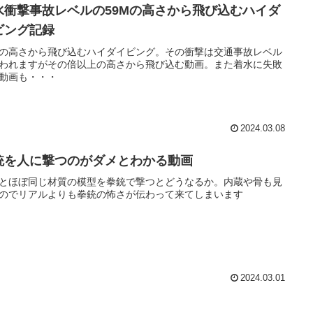
水衝撃事故レベルの59Mの高さから飛び込むハイダ
ビング記録
mの高さから飛び込むハイダイビング。その衝撃は交通事故レベル
われますがその倍以上の高さから飛び込む動画。また着水に失敗
動画も・・・
2024.03.08
銃を人に撃つのがダメとわかる動画
とほぼ同じ材質の模型を拳銃で撃つとどうなるか。内蔵や骨も見
のでリアルよりも拳銃の怖さが伝わって来てしまいます
2024.03.01