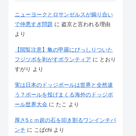
ニューヨークとロサンゼルスが煽り合い
で仲悪すぎ問題
に
盗京と言われる理由
より
【閲覧注意】亀の甲羅にびっしりついた
フジツボを剥がすボランティア
に
とおり
すがり
より
実は日本のドッジボールは世界と全然違
う？ボールを投げまくる海外のドッジボ
ール世界大会
に
たこ
より
厚さ5ｃｍ超の石を叩き割るワンインチパ
ンチ
に
こばchi
より