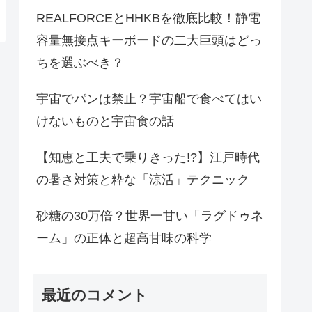
REALFORCEとHHKBを徹底比較！静電
容量無接点キーボードの二大巨頭はどっ
ちを選ぶべき？
宇宙でパンは禁止？宇宙船で食べてはい
けないものと宇宙食の話
【知恵と工夫で乗りきった!?】江戸時代
の暑さ対策と粋な「涼活」テクニック
砂糖の30万倍？世界一甘い「ラグドゥネ
ーム」の正体と超高甘味の科学
最近のコメント