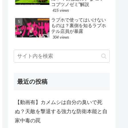
コブツノゼミ”解説
415 views
ラブホで使ってはいけない
ものは？裏側を知るラブホ
テル店員が暴露
304 views
最近の投稿
【動画有】カメムシは自分の臭いで死
ぬ？天敵を撃退する強力な防衛本能と自
家中毒の罠