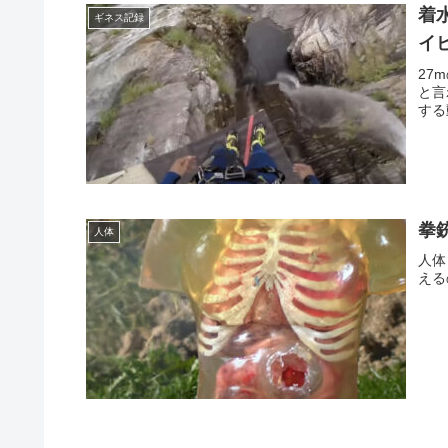
着
ギネス記録
イ
27
と言
する
拳
人体
人体
える