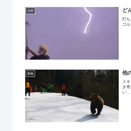
ど
自然
打ち
ゴル
他
動物
スキ
き寄
い…