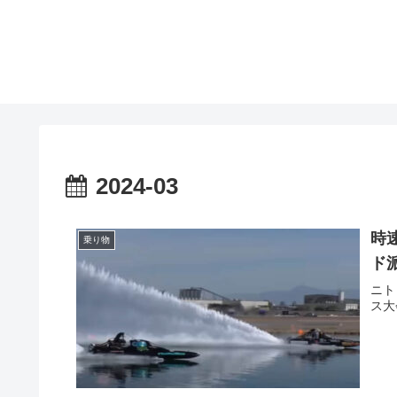
2024-03
時
乗り物
ド
ニト
ス大