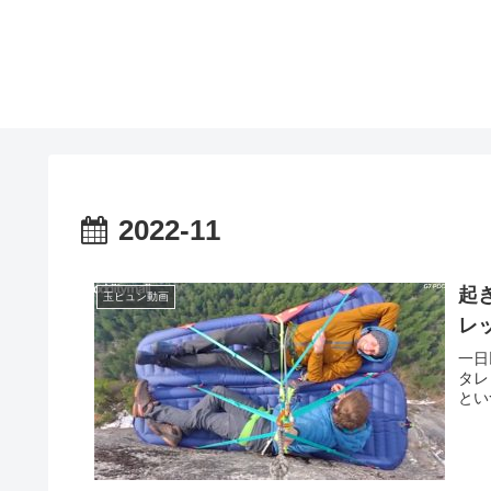
2022-11
起
玉ヒュン動画
レ
一日
タレ
とい