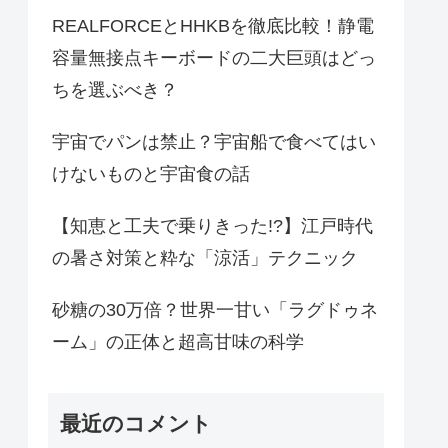
REALFORCEとHHKBを徹底比較！静電
容量無接点キーボードの二大巨頭はどっ
ちを選ぶべき？
宇宙でパンは禁止？宇宙船で食べてはい
けないものと宇宙食の話
【知恵と工夫で乗りきった!?】江戸時代
の暑さ対策と粋な「涼活」テクニック
砂糖の30万倍？世界一甘い「ラグドゥネ
ーム」の正体と超高甘味の科学
最近のコメント