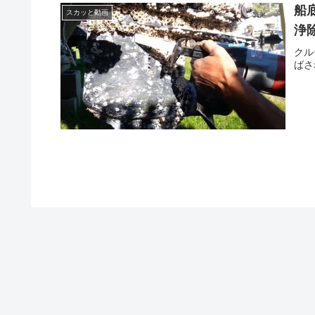
船
スカッと動画
浄
クル
ばさ