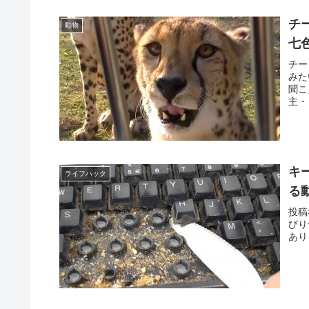
チ
動物
七
チー
みた
聞こ
主・
キ
ライフハック
る
投稿
びり
あり