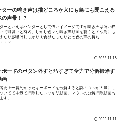
ーターの鳴き声は猫どころか犬にも鳥にも聞こえる
色の声帯！？
ターといえばハンターとして怖いイメージですが鳴き声は飼い猫
いで可愛いと有名。しかし色々な鳴き声動画を聴くと犬や鳥にも
えたり威嚇はしっかり肉食獣だったりと七色の声の持ち
・・？
2022.11.18
ーボードのボタン外すと汚すぎて全力で分解掃除す
動画
者史上一番汚かったキーボードを分解すると謎のカスが大量にこ
ついてて本気で掃除したスッキリ動画。マウスの分解掃除動画も
ます。
2022.11.11