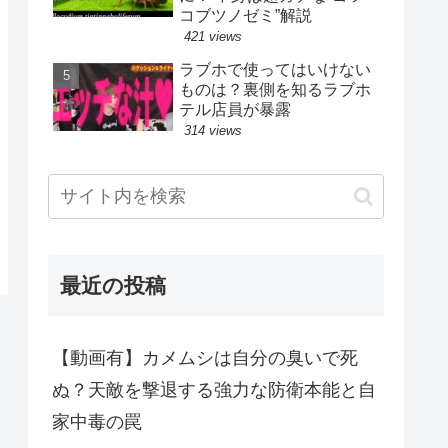
コブツノゼミ”解説
421 views
ラブホで使ってはいけない
ものは？裏側を知るラブホ
テル店員が暴露
314 views
最近の投稿
【動画有】カメムシは自分の臭いで死
ぬ？天敵を撃退する強力な防衛本能と自
家中毒の罠