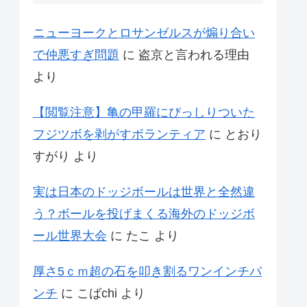
ニューヨークとロサンゼルスが煽り合い
で仲悪すぎ問題
に
盗京と言われる理由
より
【閲覧注意】亀の甲羅にびっしりついた
フジツボを剥がすボランティア
に
とおり
すがり
より
実は日本のドッジボールは世界と全然違
う？ボールを投げまくる海外のドッジボ
ール世界大会
に
たこ
より
厚さ5ｃｍ超の石を叩き割るワンインチパ
ンチ
に
こばchi
より