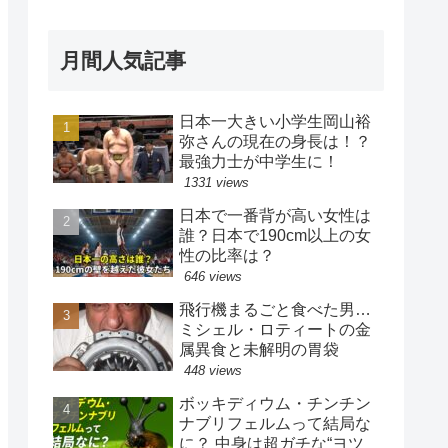
月間人気記事
日本一大きい小学生岡山裕
弥さんの現在の身長は！？
最強力士が中学生に！
1331 views
日本で一番背が高い女性は
誰？日本で190cm以上の女
性の比率は？
646 views
飛行機まるごと食べた男…
ミシェル・ロティートの金
属異食と未解明の胃袋
448 views
ボッキディウム・チンチン
ナブリフェルムって結局な
に？ 中身は超ガチな“ヨツ