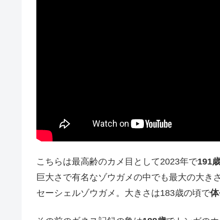
こちらは最高齢のカメ目として2023年で
191
巨大さで有名なゾウガメの中でも最大の大き
セーシェルゾウガメ。大きさは183歳の頃で
体