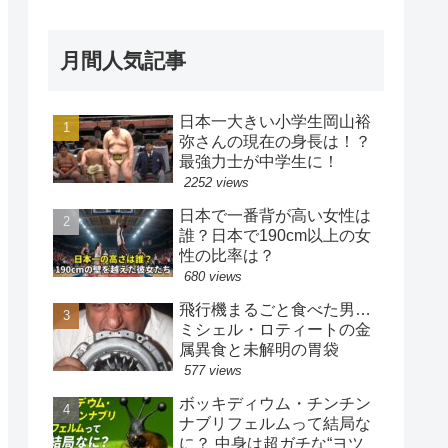
月間人気記事
日本一大きい小学生岡山裕
弥さんの現在の身長は！？
最強力士が中学生に！
2252 views
日本で一番背が高い女性は
誰？日本で190cm以上の女
性の比率は？
680 views
飛行機まるごと食べた男…
ミシェル・ロティートの金
属異食と未解明の胃袋
577 views
ボッキディウム・チンチン
ナブリフェルムって結局な
に？ 中身は超ガチな“ヨツ