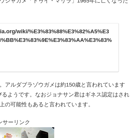
ウシャガメ「トゥイ・マリラ」1965年に亡くなった
ipedia.org/wiki/%E3%83%88%E3%82%A5%E3
3%BB%E3%83%9E%E3%83%AA%E3%83%
。アルダブラゾウガメは約150歳と言われています
びるようです。なおジョナサン君はギネス認定はされ
以上の可能性もあると言われています。
ンサーリンク