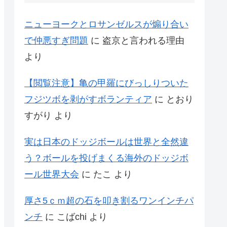
ニューヨークとロサンゼルスが煽り合い
で仲悪すぎ問題
に
盗京と言われる理由
より
【閲覧注意】亀の甲羅にびっしりついた
フジツボを剥がすボランティア
に
とおり
すがり
より
実は日本のドッジボールは世界と全然違
う？ボールを投げまくる海外のドッジボ
ール世界大会
に
たこ
より
厚さ5ｃｍ超の石を叩き割るワンインチパ
ンチ
に
こばchi
より