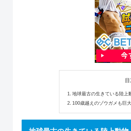
目
地球最古の生きている陸上
100歳越えのゾウガメも巨