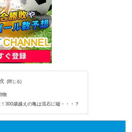
次
動物
大！300歳越えの亀は流石に嘘・・・？