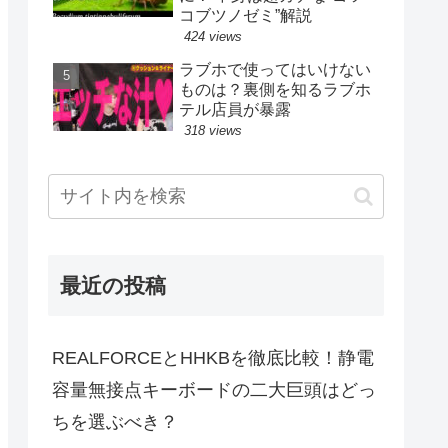
コブツノゼミ”解説
424 views
ラブホで使ってはいけない
ものは？裏側を知るラブホ
テル店員が暴露
318 views
最近の投稿
REALFORCEとHHKBを徹底比較！静電
容量無接点キーボードの二大巨頭はどっ
ちを選ぶべき？