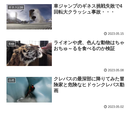
車ジャンプのギネス挑戦失敗で4
ギネス記録
回転大クラッシュ事故・・・
2023.05.15
ライオンや虎、色んな動物はちゃ
動物
おちゅ～るを食べるのか検証
2023.05.08
クレバスの最深部に降りてみた冒
自然
険家と危険なヒドゥンクレバス動
画
2023.05.02