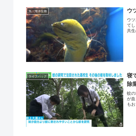
ウ
魚・海洋生物
ウツ
てし
共生
寝
ライフハック
除
蚊の
が血
もお