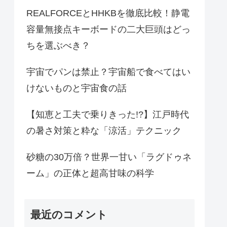
REALFORCEとHHKBを徹底比較！静電
容量無接点キーボードの二大巨頭はどっ
ちを選ぶべき？
宇宙でパンは禁止？宇宙船で食べてはい
けないものと宇宙食の話
【知恵と工夫で乗りきった!?】江戸時代
の暑さ対策と粋な「涼活」テクニック
砂糖の30万倍？世界一甘い「ラグドゥネ
ーム」の正体と超高甘味の科学
最近のコメント