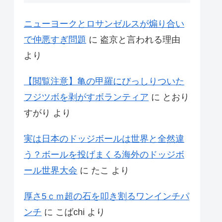
ニューヨークとロサンゼルスが煽り合い
で仲悪すぎ問題
に
盗京と言われる理由
より
【閲覧注意】亀の甲羅にびっしりついた
フジツボを剥がすボランティア
に
とおり
すがり
より
実は日本のドッジボールは世界と全然違
う？ボールを投げまくる海外のドッジボ
ール世界大会
に
たこ
より
厚さ5ｃｍ超の石を叩き割るワンインチパ
ンチ
に
こばchi
より