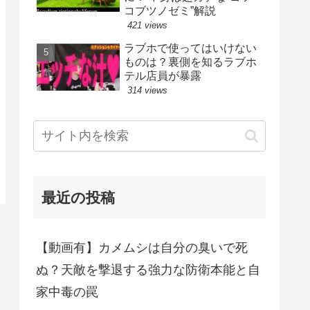
コブツノゼミ”解説
421 views
ラブホで使ってはいけない
ものは？裏側を知るラブホ
テル店員が暴露
314 views
最近の投稿
【動画有】カメムシは自分の臭いで死
ぬ？天敵を撃退する強力な防衛本能と自
家中毒の罠