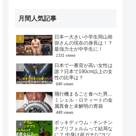
月間人気記事
日本一大きい小学生岡山裕
弥さんの現在の身長は！？
最強力士が中学生に！
1331 views
日本で一番背が高い女性は
誰？日本で190cm以上の女
性の比率は？
646 views
飛行機まるごと食べた男…
ミシェル・ロティートの金
属異食と未解明の胃袋
448 views
ボッキディウム・チンチン
ナブリフェルムって結局な
に？ 中身は超ガチな“ヨツ