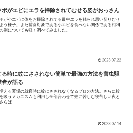
ツボがエビにエラを掃除されてむせる姿がおっさん
ボが小エビに体をお掃除されてる最中エラを触られ思い切りむせ
まう様子。また捕食対象である小エビを食べない関係である相利
の例についても軽く調べてみました。
2023.07.22
てる時に蚊にさされない簡単で最強の方法を害虫駆
業者が語る
増える夏場の就寝時に蚊にさされなくなるプロの方法。さらに蚊
を吸うメカニズムも利用し全部合わせて蚊に苦しむ寝苦しい夜と
さらば！
2023.07.14