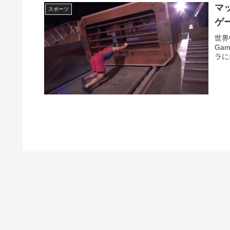
マ
スポーツ
ゲ
世界
Ga
ラに