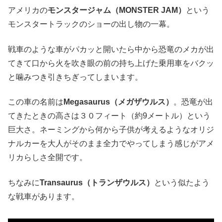
アメリカの
モンスタージャム（MONSTER JAM）
という
モンスタートラックのショーの出し物の一幕。
戦車のような車がパカッと開いたら中から恐竜のメカが出
てきて口から火を吹き眼の前の持ち上げた乗用車をバクッ
と噛みつき引きちぎってしまいます。
この車の名前は
Megasaurus（メガザウルス）
。恐竜が出
てきたときの高さは３０フィート（約9メートル）という
巨大さ。ネーミングから何から子供が考えるようなオリジ
ナルカーを大人がそのまま全力でやってしまう感じがアメ
リカらしさ全開です。
ちなみに
Transaurus（トランザウルス）
という似たよう
な戦車があります。