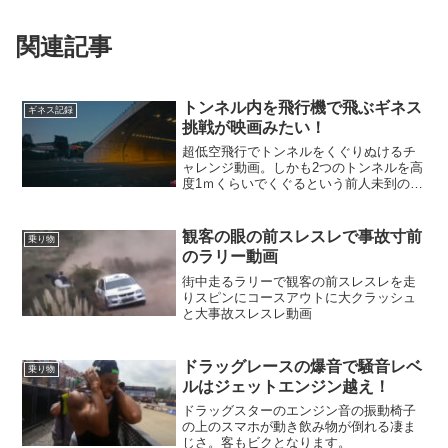
関連記事
トンネル内を飛行機で飛ぶギネス
ギネス記録
挑戦が映画みたい！
超低空飛行でトンネルをくぐりぬけるチ
ャレンジ動画。しかも2つのトンネルを高
度1ｍくらいでくぐるという前人未到の記
録・・・
観客の眼の前スレスレで事故寸前
乗り物
のラリー動画
街中走るラリーで観客の前スレスレを走
りスピンにコースアウトに大クラッシュ
と大事故スレスレ動画
ドラッグレースの爆音で騒音レベ
乗り物
ルはジェットエンジン越え！
ドラッグスターのエンジン音の振動椅子
の上のスマホが動き飲み物が倒れる凄ま
じさ。客もビクとなります。