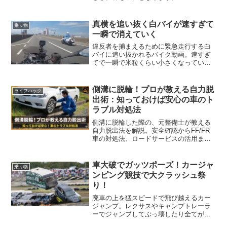
真横を追い抜く白バイが速すぎて
乗り物
一瞬で消えていく
違反者を捕まえるために緊急走行する白
バイに追い抜かれるバイク動画。速すぎ
てで一瞬で米粒くらい小さくなっていき
ます。他にも白バイの超絶テクニック動
画など
側溝に脱輪！プロが教える自力脱
ライフハック
出術：知っておけば安心の車のト
ラブル対処法
側溝に脱輪した際の、元整備士が教える
自力脱出法を解説。安全確認からFF/FR
車の対処法、ロードサービスの活用まで
網羅。
車大破でガッツポーズ！カージャ
乗り物
ンピング競技で大クラッシュ祭
り！
廃車の上を猛スピードで飛び越えるカー
ジャンプ。レクサスやキャンプトレーラ
ーでジャンプしてぶっ壊したり全てがむ
ちゃくちゃお祭り大会！