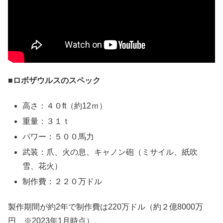
■ロボザウルスのスペック
高さ：４０ft（約12ｍ）
重量：３１ｔ
パワー：５００馬力
武装：爪、火の息、キャノン砲（ミサイル、紙吹
雪、花火）
制作費：２２０万ドル
製作期間が約2年で制作費は220万ドル（約２億8000万
円 ※2023年1月時点）。