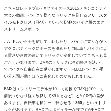
こちらはレッドブル・Xファイターズ2015メキシコシティ
大会の動画。バイクで様々なトリックを見せる
フリースタ
イルモトクロス
（FMX）といってBMXのバイク版のエク
ストリームスポーツ。
ハンドルから手を離して回転したり、バイクに乗りながら
アクロバティックにポーズを決めたり自転車とバイクによ
る重さや速度の違いでトリックが変化していてこちらも見
ごたえがあります。BMXのトリックはその軽さを活かし
てバイクを自由自在に動かしますが、FMXはバイクが重
い分人間が動くほうに進化したのかもしれません。
BMXはエントリーモデルが10ｋｇ前後でFMXは100ｋｇ
前後（かなり軽く改良して89ｋｇなど）と約10倍の差が
あります。自転車を横に一回転させる「
360
」というトリ
ックがあります。BMXではポピュラーな技ですがFMXで