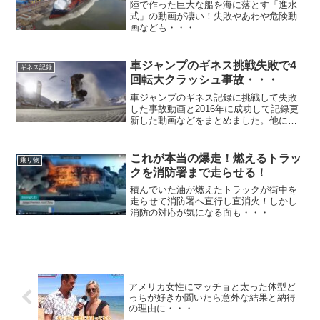
陸で作った巨大な船を海に落とす「進水
式」の動画が凄い！失敗やあわや危険動
画なども・・・
車ジャンプのギネス挑戦失敗で4
ギネス記録
回転大クラッシュ事故・・・
車ジャンプのギネス記録に挑戦して失敗
した事故動画と2016年に成功して記録更
新した動画などをまとめました。他にも
珍しいカージャンプ記録などなど。
これが本当の爆走！燃えるトラッ
乗り物
クを消防署まで走らせる！
積んでいた油が燃えたトラックが街中を
走らせて消防署へ直行し直消火！しかし
消防の対応が気になる面も・・・
アメリカ女性にマッチョと太った体型ど
っちが好きか聞いたら意外な結果と納得
の理由に・・・