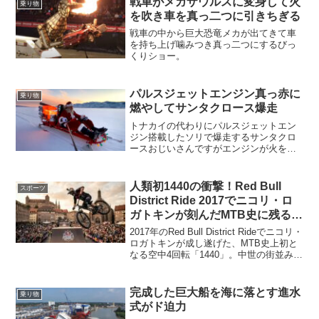
戦車がメガザウルスに変身して火
乗り物
を吹き車を真っ二つに引きちぎる
戦車の中から巨大恐竜メカが出てきて車
を持ち上げ噛みつき真っ二つにするびっ
くりショー。
パルスジェットエンジン真っ赤に
乗り物
燃やしてサンタクロース爆走
トナカイの代わりにパルスジェットエン
ジン搭載したソリで爆走するサンタクロ
ースおじいさんですがエンジンが火を吹
いて・・・
人類初1440の衝撃！Red Bull
スポーツ
District Ride 2017でニコリ・ロ
ガトキンが刻んだMTB史に残る伝
説の瞬間
2017年のRed Bull District Rideでニコリ・
ロガトキンが成し遂げた、MTB史上初と
なる空中4回転「1440」。中世の街並みを
舞台に、物理法則を無視した異次元のト
リックが世界を震撼させた歴史的一戦を
徹底解説します。
完成した巨大船を海に落とす進水
乗り物
式がド迫力