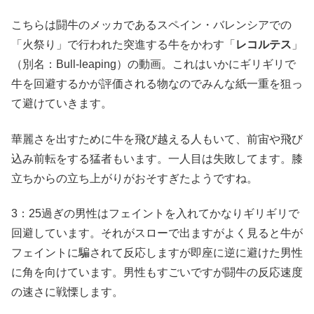
こちらは闘牛のメッカであるスペイン・バレンシアでの
「火祭り」で行われた突進する牛をかわす「
レコルテス
」
（別名：Bull-leaping）の動画。これはいかにギリギリで
牛を回避するかが評価される物なのでみんな紙一重を狙っ
て避けていきます。
華麗さを出すために牛を飛び越える人もいて、前宙や飛び
込み前転をする猛者もいます。一人目は失敗してます。膝
立ちからの立ち上がりがおそすぎたようですね。
3：25過ぎの男性はフェイントを入れてかなりギリギリで
回避しています。それがスローで出ますがよく見ると牛が
フェイントに騙されて反応しますが即座に逆に避けた男性
に角を向けています。男性もすごいですが闘牛の反応速度
の速さに戦慄します。