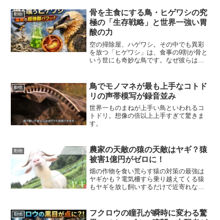
実、生態系の守護神としての驚異の能力
を網羅的に解説した知的好奇心を刺激す
骨を主食にする鳥・ヒゲワシの究
動物
る雑学記事です。
極の「生存戦略」と世界一強い胃
酸の力
空の掃除屋、ハゲワシ。その中でも異彩
を放つ「ヒゲワシ」は、食事の9割が骨と
いう世にも奇妙な鳥です。なぜ彼らは骨
を選んだのか？そして、自らを溶かしか
ねない強烈な胃酸とどう付き合っている
のか？自然界の「逆張り」が生んだ驚異
鳥でモノマネが最も上手なコトド
動物
の生態に迫ります。
リの声帯模写が録音並み
世界一ものまねが上手い鳥といわれるコ
トドリ。想像の倍以上上手すぎて驚きま
す。
農家の天敵の猿の天敵はヤギ？猿
動物
被害1億円がゼロに！
畑の作物を食い荒らす猿の対策の最強は
ヤギかも？電気柵すら乗り越えてくる猿
もヤギを放し飼いするだけで近寄れなく
なって膨大な被害が何年もゼロに！
フクロウの瞳孔が瞬時に変わる驚
動物