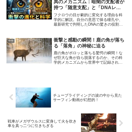
異のメカニズム：暗闇の支配者が
持つ「随意支配」と「DNAレン
ズ」の科学
フクロウの目が劇的に変化する理由を科
学的に解説。自分の意思で操る瞳孔や、
最新研究で判明したDNAの驚きの役割な
ど、夜の狩人が持つ究極の視覚能力に迫
ります。
衝撃と感動の瞬間！鹿の角が落ち
動物
る「落角」の神秘に迫る
鹿の角がポロッと落ちる驚愕の瞬間！な
ぜ巨大な角が自ら脱落するのか、その科
学的メカニズムから世界中で記録された
決定的映像まで、自然界の神秘を徹底解
説します。
チューブライディングの波の中から見た
サーフィン動画が幻想的！
戦車がメガザウルスに変身して火を吹き
車を真っ二つに引きちぎる