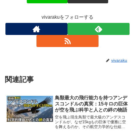
vivarakuをフォローする
vivaraku
関連記事
鳥類最大の飛行能力を持つアンデ
動物
スコンドルの真実：15キロの巨体
が空を飛ぶ科学と人との絆の物語
空を飛ぶ現生鳥類で最大級のアンデスコ
ンドルが、なぜ15kgもの巨体で優雅に空
を舞えるのか、その航空力学的な仕組み
や「人間に懐くのか」という疑問の真