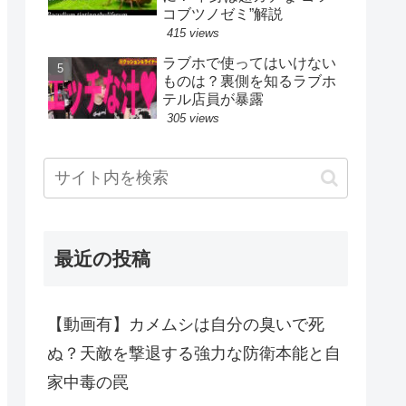
コブツノゼミ”解説
415 views
ラブホで使ってはいけない
ものは？裏側を知るラブホ
テル店員が暴露
305 views
最近の投稿
【動画有】カメムシは自分の臭いで死
ぬ？天敵を撃退する強力な防衛本能と自
家中毒の罠