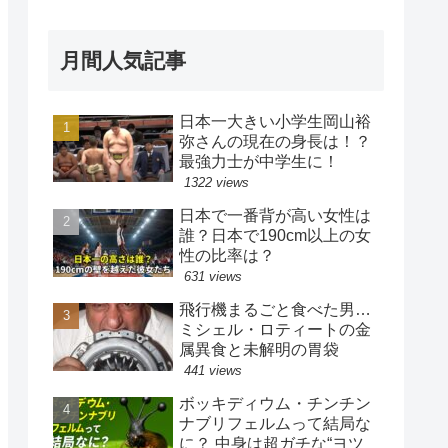
月間人気記事
日本一大きい小学生岡山裕
弥さんの現在の身長は！？
最強力士が中学生に！
1322 views
日本で一番背が高い女性は
誰？日本で190cm以上の女
性の比率は？
631 views
飛行機まるごと食べた男…
ミシェル・ロティートの金
属異食と未解明の胃袋
441 views
ボッキディウム・チンチン
ナブリフェルムって結局な
に？ 中身は超ガチな“ヨツ