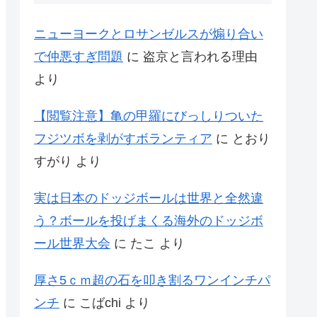
ニューヨークとロサンゼルスが煽り合い
で仲悪すぎ問題
に
盗京と言われる理由
より
【閲覧注意】亀の甲羅にびっしりついた
フジツボを剥がすボランティア
に
とおり
すがり
より
実は日本のドッジボールは世界と全然違
う？ボールを投げまくる海外のドッジボ
ール世界大会
に
たこ
より
厚さ5ｃｍ超の石を叩き割るワンインチパ
ンチ
に
こばchi
より