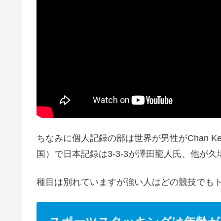
ちなみに個人記録の部は世界が男性がChan Keng
国）で日本記録は3-3-3が澤田龍人氏、他が
種目は別れていますが強い人はどの競技でも