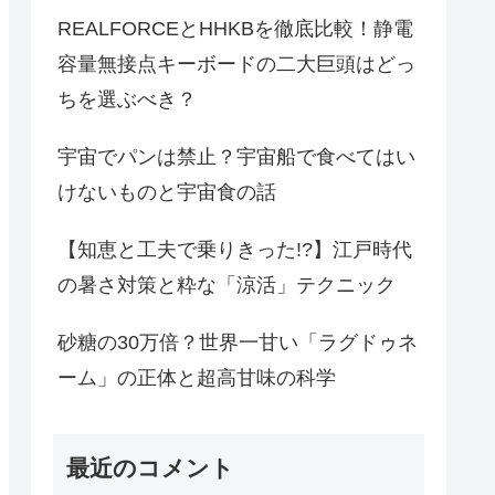
REALFORCEとHHKBを徹底比較！静電
容量無接点キーボードの二大巨頭はどっ
ちを選ぶべき？
宇宙でパンは禁止？宇宙船で食べてはい
けないものと宇宙食の話
【知恵と工夫で乗りきった!?】江戸時代
の暑さ対策と粋な「涼活」テクニック
砂糖の30万倍？世界一甘い「ラグドゥネ
ーム」の正体と超高甘味の科学
最近のコメント