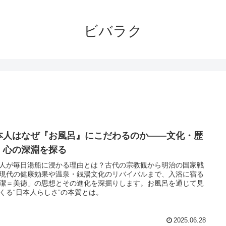
ビバラク
本人はなぜ『お風呂』にこだわるのか——文化・歴
・心の深淵を探る
人が毎日湯船に浸かる理由とは？古代の宗教観から明治の国家戦
現代の健康効果や温泉・銭湯文化のリバイバルまで、入浴に宿る
潔＝美徳」の思想とその進化を深掘りします。お風呂を通じて見
くる“日本人らしさ”の本質とは。
2025.06.28