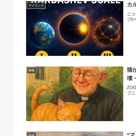
カ
サイエンス
ニコ
プ0
猫
動物
壊
ZO
プニ
“
動物