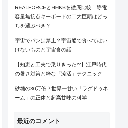
REALFORCEとHHKBを徹底比較！静電
容量無接点キーボードの二大巨頭はどっ
ちを選ぶべき？
宇宙でパンは禁止？宇宙船で食べてはい
けないものと宇宙食の話
【知恵と工夫で乗りきった!?】江戸時代
の暑さ対策と粋な「涼活」テクニック
砂糖の30万倍？世界一甘い「ラグドゥネ
ーム」の正体と超高甘味の科学
最近のコメント