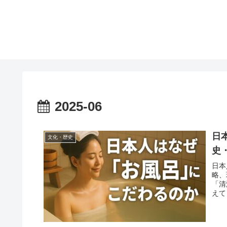
2025-06
日
文化・歴史
史
日本
略、
「清
えて