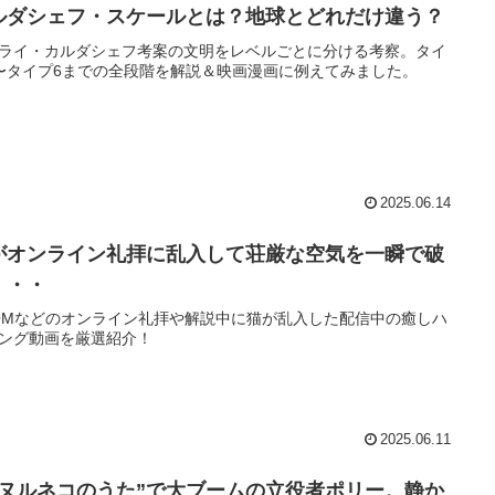
ルダシェフ・スケールとは？地球とどれだけ違う？
ライ・カルダシェフ考案の文明をレベルごとに分ける考察。タイ
〜タイプ6までの全段階を解説＆映画漫画に例えてみました。
2025.06.14
がオンライン礼拝に乱入して荘厳な空気を一瞬で破
・・・
OMなどのオンライン礼拝や解説中に猫が乱入した配信中の癒しハ
ング動画を厳選紹介！
2025.06.11
マヌルネコのうた”で大ブームの立役者ポリー。静か