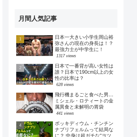
月間人気記事
日本一大きい小学生岡山裕
弥さんの現在の身長は！？
最強力士が中学生に！
1317 views
日本で一番背が高い女性は
誰？日本で190cm以上の女
性の比率は？
628 views
飛行機まるごと食べた男…
ミシェル・ロティートの金
属異食と未解明の胃袋
441 views
ボッキディウム・チンチン
ナブリフェルムって結局な
に？ 中身は超ガチな“ヨツ