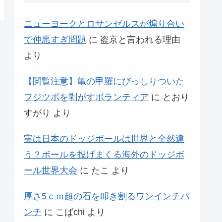
ニューヨークとロサンゼルスが煽り合い
で仲悪すぎ問題
に
盗京と言われる理由
より
【閲覧注意】亀の甲羅にびっしりついた
フジツボを剥がすボランティア
に
とおり
すがり
より
実は日本のドッジボールは世界と全然違
う？ボールを投げまくる海外のドッジボ
ール世界大会
に
たこ
より
厚さ5ｃｍ超の石を叩き割るワンインチパ
ンチ
に
こばchi
より