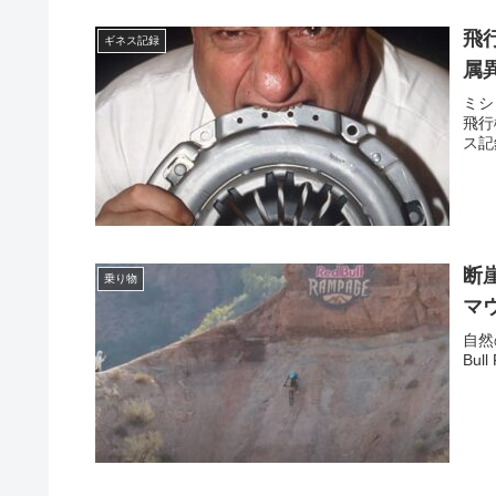
飛
ギネス記録
属
ミシ
飛行
ス記
断崖
乗り物
マ
自然
Bu