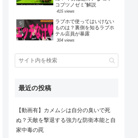
コブツノゼミ”解説
415 views
ラブホで使ってはいけない
ものは？裏側を知るラブホ
テル店員が暴露
304 views
最近の投稿
【動画有】カメムシは自分の臭いで死
ぬ？天敵を撃退する強力な防衛本能と自
家中毒の罠