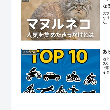
な
大ブ
なり
た。
あ
ギネス記録
地上
スや
で順
イダ
だ」