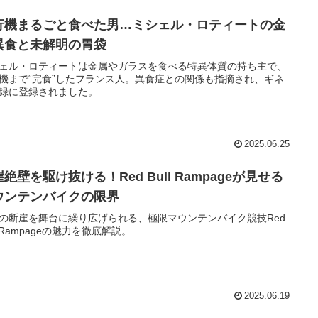
行機まるごと食べた男…ミシェル・ロティートの金
異食と未解明の胃袋
ェル・ロティートは金属やガラスを食べる特異体質の持ち主で、
機まで“完食”したフランス人。異食症との関係も指摘され、ギネ
録に登録されました。
2025.06.25
絶壁を駆け抜ける！Red Bull Rampageが見せる
ウンテンバイクの限界
の断崖を舞台に繰り広げられる、極限マウンテンバイク競技Red
ll Rampageの魅力を徹底解説。
2025.06.19