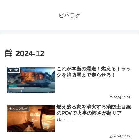
ビバラク
2024-12
これが本当の爆走！燃えるトラッ
乗り物
クを消防署まで走らせる！
2024.12.26
燃え盛る家を消火する消防士目線
玉ヒュン動画
のPOVで火事の怖さが超リア
ル・・・
2024.12.19