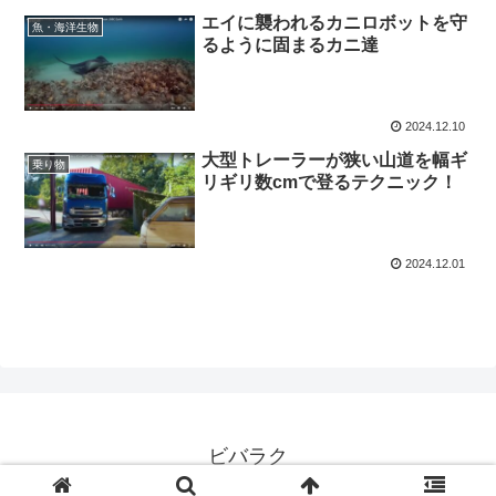
エイに襲われるカニロボットを守
魚・海洋生物
るように固まるカニ達
2024.12.10
大型トレーラーが狭い山道を幅ギ
乗り物
リギリ数cmで登るテクニック！
2024.12.01
ビバラク
© 2020 ビバラク.