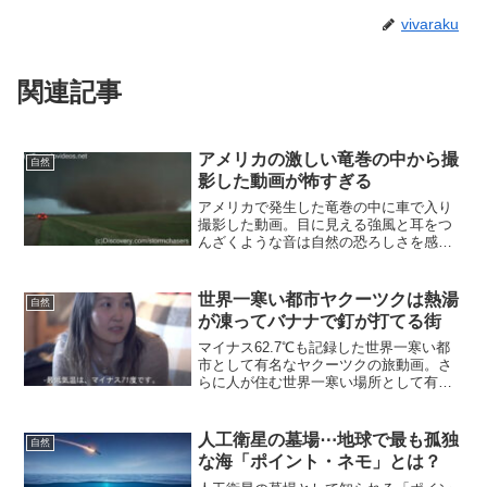
vivaraku
関連記事
アメリカの激しい竜巻の中から撮
自然
影した動画が怖すぎる
アメリカで発生した竜巻の中に車で入り
撮影した動画。目に見える強風と耳をつ
んざくような音は自然の恐ろしさを感じ
ます。また史上最強の竜巻ランキング
も。
世界一寒い都市ヤクーツクは熱湯
自然
が凍ってバナナで釘が打てる街
マイナス62.7℃も記録した世界一寒い都
市として有名なヤクーツクの旅動画。さ
らに人が住む世界一寒い場所として有名
なオイミャコンも軽く調べてみました。
人工衛星の墓場⋯地球で最も孤独
自然
な海「ポイント・ネモ」とは？