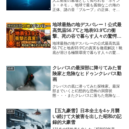
人工衛星の墓場として知られる「ポイン
ト・ネモ」。地球で最も孤独なこの海の
正体、謎の音「ブループ」の正体、そし
て極限環境に生きる意外な生態系まで、
驚くべき真実を徹底解説します。
地球最熱の地デスバレー！公式最
サイエンス
高気温56.7℃と地表93.9℃の衝
撃、死の谷で暮らす人々の驚愕の
生活とは？
地球最熱の地デスバレーの公式最高気温
56.7℃と地表93.9℃の真実を徹底解説！靴
底が溶ける極限環境で暮らす人々の驚愕
の日常や、大バズりした「地面で目玉焼
き実験」に下された生卵禁止令の裏側を
迫ります。
クレバスの最深部に降りてみた冒
自然
険家と危険なヒドゥンクレバス動
画
クレバスの底に潜ってみた探検家。最深
部までいくと幻想的な恐怖の洞窟状
態・・・またクレバスに落ちた危険な動
画も。
【五九豪雪】日本全土を4ヶ月襲
自然
い続けて大被害を出した昭和の記
録的大豪雪