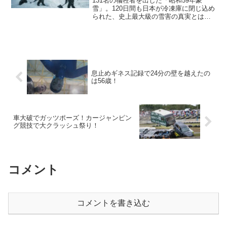
131名の犠牲者を出した「昭和59年豪
雪」。120日間も日本が冷凍庫に閉じ込め
られた、史上最大級の雪害の真実とは。
積雪3m超の絶望、自衛隊の爆破作戦、11
億円の除雪費など、当時の衝撃データを
徹底検証。
息止めギネス記録で24分の壁を越えたの
は56歳！
車大破でガッツポーズ！カージャンピン
グ競技で大クラッシュ祭り！
コメント
コメントを書き込む