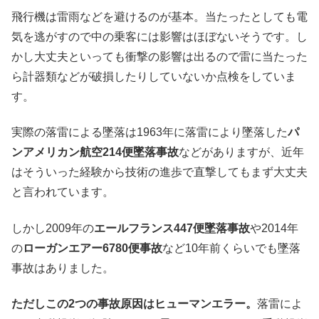
飛行機は雷雨などを避けるのが基本。当たったとしても電
気を逃がすので中の乗客には影響はほぼないそうです。し
かし大丈夫といっても衝撃の影響は出るので雷に当たった
ら計器類などが破損したりしていないか点検をしていま
す。
実際の落雷による墜落は1963年に落雷により墜落した
パ
ンアメリカン航空214便墜落事故
などがありますが、近年
はそういった経験から技術の進歩で直撃してもまず大丈夫
と言われています。
しかし2009年の
エールフランス447便墜落事故
や2014年
の
ローガンエアー6780便事故
など10年前くらいでも墜落
事故はありました。
ただしこの2つの事故原因はヒューマンエラー。
落雷によ