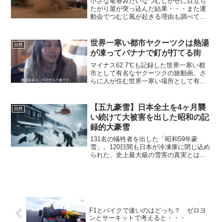
小さな竜巻みたいなつむじかぜに目立ち
たがり屋が突っ込んだ結果・・・また運
動会でつむじ風が起きる理由も調べてみ
ました。
世界一寒い都市ヤクーツクは熱湯
自然
が凍ってバナナで釘が打てる街
マイナス62.7℃も記録した世界一寒い都
市として有名なヤクーツクの旅動画。さ
らに人が住む世界一寒い場所として有名
なオイミャコンも軽く調べてみました。
【五九豪雪】日本全土を4ヶ月襲
自然
い続けて大被害を出した昭和の記
録的大豪雪
131名の犠牲者を出した「昭和59年豪
雪」。120日間も日本が冷凍庫に閉じ込め
られた、史上最大級の雪害の真実とは。
積雪3m超の絶望、自衛隊の爆破作戦、11
億円の除雪費など、当時の衝撃データを
徹底検証。
F1とバイクで速いのはどっち？ ゼロヨ
ンとサーキットで考えると・・・