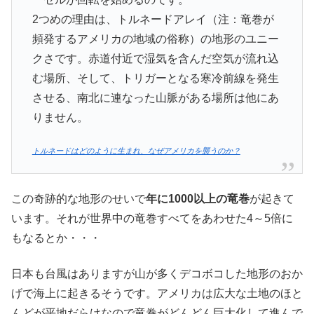
2つめの理由は、トルネードアレイ（注：竜巻が
頻発するアメリカの地域の俗称）の地形のユニー
クさです。赤道付近で湿気を含んだ空気が流れ込
む場所、そして、トリガーとなる寒冷前線を発生
させる、南北に連なった山脈がある場所は他にあ
りません。
トルネードはどのように生まれ、なぜアメリカを襲うのか？
この奇跡的な地形のせいで
年に1000以上の竜巻
が起きて
います。それが世界中の竜巻すべてをあわせた4～5倍に
もなるとか・・・
日本も台風はありますが山が多くデコボコした地形のおか
げで海上に起きるそうです。アメリカは広大な土地のほと
んどが平地だらけなので竜巻がどんどん巨大化して進んで