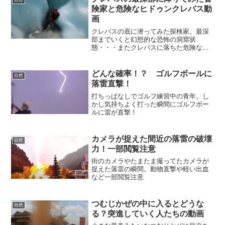
自然
険家と危険なヒドゥンクレバス動
画
クレバスの底に潜ってみた探検家。最深
部までいくと幻想的な恐怖の洞窟状
態・・・またクレバスに落ちた危険な動
画も。
どんな確率！？ ゴルフボールに
自然
落雷直撃！
打ちっぱなしでゴルフ練習中の青年。し
かし気持ちよく打った瞬間にゴルフボー
ルに雷が直撃！
カメラが捉えた間近の落雷の破壊
自然
力！一部閲覧注意
街のカメラやたまたま撮ってたカメラが
捉えた落雷の瞬間。動物直撃や軽い出血
など一部閲覧注意
つむじかぜの中に入るとどうな
自然
る？突進していく人たちの動画