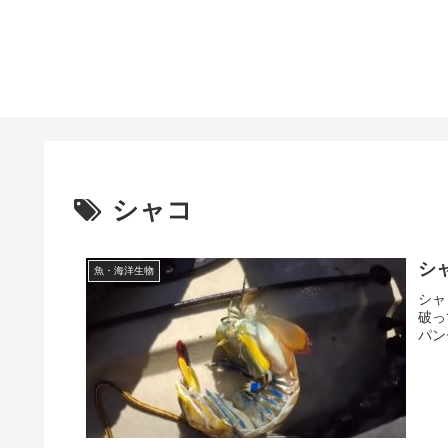
シャコ
シ
魚・海洋生物
シャ
破っ
パン