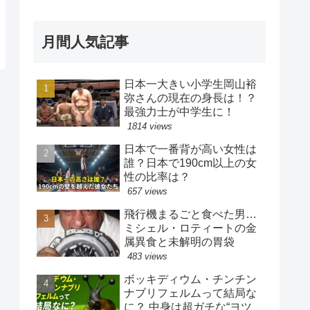
月間人気記事
日本一大きい小学生岡山裕
弥さんの現在の身長は！？
最強力士が中学生に！
1814 views
日本で一番背が高い女性は
誰？日本で190cm以上の女
性の比率は？
657 views
飛行機まるごと食べた男…
ミシェル・ロティートの金
属異食と未解明の胃袋
483 views
ボッキディウム・チンチン
ナブリフェルムって結局な
に？ 中身は超ガチな“ヨツ