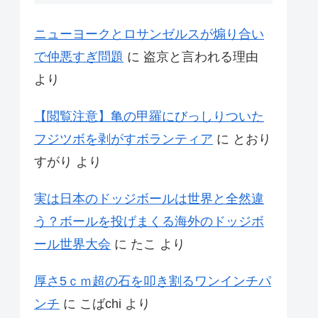
ニューヨークとロサンゼルスが煽り合い
で仲悪すぎ問題
に
盗京と言われる理由
より
【閲覧注意】亀の甲羅にびっしりついた
フジツボを剥がすボランティア
に
とおり
すがり
より
実は日本のドッジボールは世界と全然違
う？ボールを投げまくる海外のドッジボ
ール世界大会
に
たこ
より
厚さ5ｃｍ超の石を叩き割るワンインチパ
ンチ
に
こばchi
より