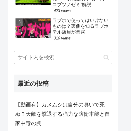
コブツノゼミ”解説
423 views
ラブホで使ってはいけない
ものは？裏側を知るラブホ
テル店員が暴露
316 views
最近の投稿
【動画有】カメムシは自分の臭いで死
ぬ？天敵を撃退する強力な防衛本能と自
家中毒の罠