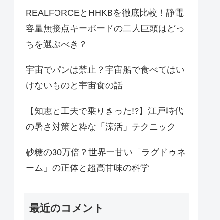
REALFORCEとHHKBを徹底比較！静電
容量無接点キーボードの二大巨頭はどっ
ちを選ぶべき？
宇宙でパンは禁止？宇宙船で食べてはい
けないものと宇宙食の話
【知恵と工夫で乗りきった!?】江戸時代
の暑さ対策と粋な「涼活」テクニック
砂糖の30万倍？世界一甘い「ラグドゥネ
ーム」の正体と超高甘味の科学
最近のコメント