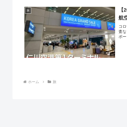
【
旅
航
コロ
査な
ポー
ホーム
旅