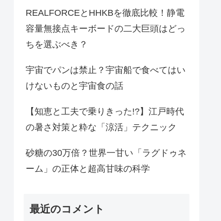
REALFORCEとHHKBを徹底比較！静電
容量無接点キーボードの二大巨頭はどっ
ちを選ぶべき？
宇宙でパンは禁止？宇宙船で食べてはい
けないものと宇宙食の話
【知恵と工夫で乗りきった!?】江戸時代
の暑さ対策と粋な「涼活」テクニック
砂糖の30万倍？世界一甘い「ラグドゥネ
ーム」の正体と超高甘味の科学
最近のコメント