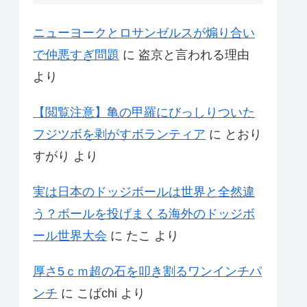
ニューヨークとロサンゼルスが煽り合い
で仲悪すぎ問題
に
盗京と言われる理由
より
【閲覧注意】亀の甲羅にびっしりついた
フジツボを剥がすボランティア
に
とおり
すがり
より
実は日本のドッジボールは世界と全然違
う？ボールを投げまくる海外のドッジボ
ール世界大会
に
たこ
より
厚さ5ｃｍ超の石を叩き割るワンインチパ
ンチ
に
こばchi
より