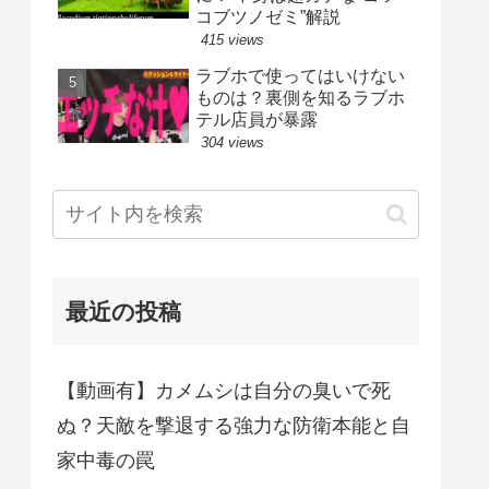
コブツノゼミ”解説
415 views
ラブホで使ってはいけない
ものは？裏側を知るラブホ
テル店員が暴露
304 views
最近の投稿
【動画有】カメムシは自分の臭いで死
ぬ？天敵を撃退する強力な防衛本能と自
家中毒の罠