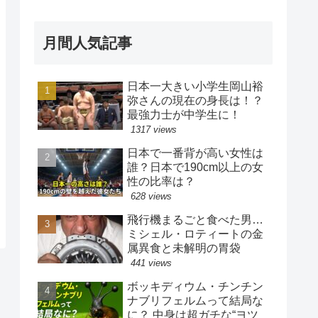
月間人気記事
日本一大きい小学生岡山裕
弥さんの現在の身長は！？
最強力士が中学生に！
1317 views
日本で一番背が高い女性は
誰？日本で190cm以上の女
性の比率は？
628 views
飛行機まるごと食べた男…
ミシェル・ロティートの金
属異食と未解明の胃袋
441 views
ボッキディウム・チンチン
ナブリフェルムって結局な
に？ 中身は超ガチな“ヨツ