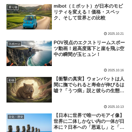
mibot（ミボット）が日本のモビ
乗り物
リティを変える！価格・スペッ
ク、そして世界との比較
2025.10.21
POV視点のエクストリームスポー
スポーツ
ツ動画！超高度落下と崖を飛ぶ空
中の瞬間が玉ヒュン！
2025.10.16
【衝撃の真実】ウォンバットは人
動物
間に撫でられると寿命が伸びるは
嘘？「うつ病」説と彼らの生態で
解き明かす
2025.10.13
【日本に世界で唯一のモアイ像】
文化・歴史
世界に二体しかない内の一体が日
本に？日本への「恩返し」と「魂