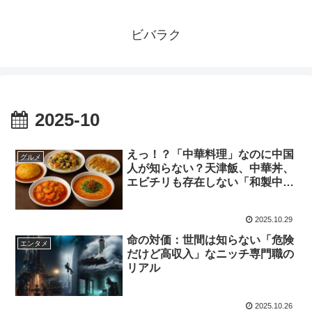
ビバラク
2025-10
えっ！？「中華料理」なのに中国
グルメ
人が知らない？天津飯、中華丼、
エビチリも存在しない「和製中
華」たち
2025.10.29
命の対価：世間は知らない「危険
エンタメ
だけど高収入」なニッチ専門職の
リアル
2025.10.26