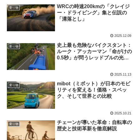
WRCの時速200kmの「クレイジ
乗り物
ー・ドライビング」集と伝説の
「溝落とし」
2025.12.09
史上最も危険なバイクスタント：
乗り物
ルーク・アッカーマン「命がけの
0.5秒」が問うレッドブルの光と
影
2025.11.13
mibot（ミボット）が日本のモビ
乗り物
リティを変える！価格・スペッ
ク、そして世界との比較
2025.10.21
チェーンが導いた革命：自転車の
乗り物
歴史と技術革新を徹底解説