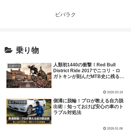
ビバラク
乗り物
人類初1440の衝撃！Red Bull
スポーツ
District Ride 2017でニコリ・ロ
ガトキンが刻んだMTB史に残る伝
説の瞬間
2026.03.19
側溝に脱輪！プロが教える自力脱
ライフハック
出術：知っておけば安心の車のト
ラブル対処法
2026.01.06