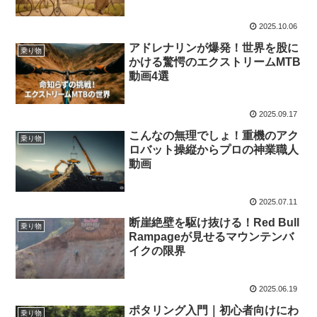
2025.10.06
アドレナリンが爆発！世界を股に
乗り物
かける驚愕のエクストリームMTB
動画4選
2025.09.17
こんなの無理でしょ！重機のアク
乗り物
ロバット操縦からプロの神業職人
動画
2025.07.11
断崖絶壁を駆け抜ける！Red Bull
乗り物
Rampageが見せるマウンテンバ
イクの限界
2025.06.19
ポタリング入門｜初心者向けにわ
乗り物