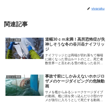
vivaraku
関連記事
道幅30ｃｍ未満！高所恐怖症が失
玉ヒュン動画
神しそうな冬の谷川岳ナイフリッ
ジ
ナイフリッジとは両端が切れ落ちて極端
に細くなった登山ルートのこと。死亡者
数世界一と言われる雪の積もった谷川岳
で両足の幅くらいしかない道を主観カメ
ラで撮影した登山動画
事故寸前にしかみえないホホジロ
玉ヒュン動画
ザメのケージダイビングの危険動
画
サメを檻からみるシャークケージダイブ
の動画。檻に頭を突っ込んだり小型のサ
メが強引に入ろうとして死亡する動画な
ど。サメがケージに入ってしまうあわや
の事故動画も。