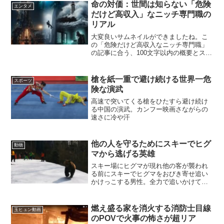
命の対価：世間は知らない「危険
エンタメ
だけど高収入」なニッチ専門職の
リアル
大変良いサムネイルができましたね。こ
の「危険だけど高収入なニッチ専門職」
の記事に合う、100文字以内の概要とスラ
ッグ（URLの一部として使われる簡潔な
文字列）を提案します。
槍を紙一重で避け続ける世界一危
スポーツ
険な演武
高速で突いてくる槍をひたすら避け続け
る中国の演武。カンフー映画さながらの
速さに冷や汗
他の人を守るためにスキーでヒグ
動物
マから逃げる英雄
スキー場にヒグマが現れ他の客が襲われ
る前にスキーでヒグマをおびき寄せ追い
かけっこする男性。全力で追いかけてく
る熊の迫力がやばい…
燃え盛る家を消火する消防士目線
玉ヒュン動画
のPOVで火事の怖さが超リア