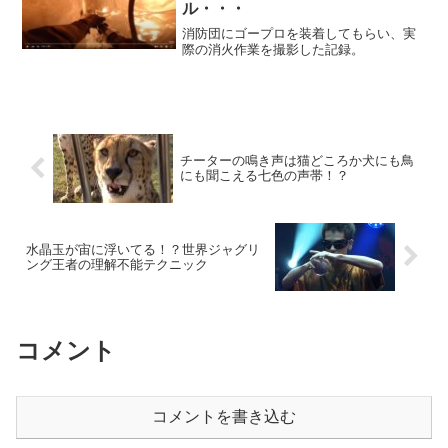
ル・・・
消防団にゴープロを装着してもらい、実
際の消火作業を撮影した記録。
チーターの鳴き声は猫どころか犬にも鳥
にも聞こえる七色の声帯！？
水晶玉が宙に浮いてる！？世界ジャグリ
ング王者の理解不能テクニック
コメント
コメントを書き込む