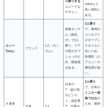
り降りする
mibotより
ユニークな
高い傾向に
デザイン。
ある。
2
人乗り
前後タンデ
で、車両の
ム（縦並
コンセプト
び）で2人
がオープン
ルノー
2人（タン
乗り。ドア
スタイルに
フランス
Twizy
デム）
や窓がオプ
近いため、
ションのた
快適性（エ
め、開放感
アコン）の
がある。
優先度が低
い。
2
人乗り
日本の
で、日本の
**「超小型
ミニカー規
モビリテ
格ではない
ィ」認定車
トヨタ
ため、維持
日本
2人
**。企業や