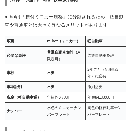
mibotは「原付ミニカー規格」に分類されるため、軽自動
車や普通車とは大きく異なるメリットがあります。
項目
mibot
（ミニカー）
軽自動車
普通自動車免許
（AT
必要な免許
普通自動車免許
限定可）
2年ごと（新車時3
車検
不要
年）に必要
車庫証明
不要
原則必要
税金（軽自動車税）
年額約3,700円
年額約10,800円
水色のミニカーナン
黄色の軽自動車ナン
ナンバー
バープレート
バープレート