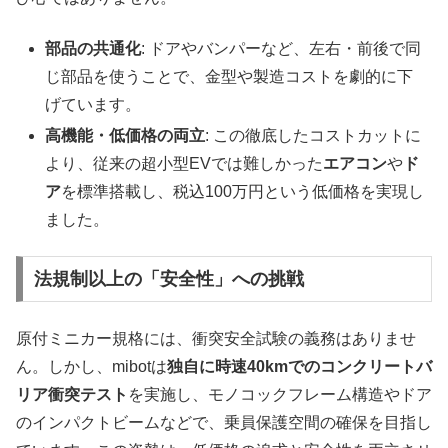
部品の共通化
: ドアやバンパーなど、左右・前後で同
じ部品を使うことで、金型や製造コストを劇的に下
げています。
高機能・低価格の両立
: この徹底したコストカットに
より、従来の超小型EVでは難しかった
エアコン
や
ド
ア
を標準搭載し、税込100万円という低価格を実現し
ました。
法規制以上の「安全性」への挑戦
原付ミニカー規格には、衝突安全試験の義務はありませ
ん。しかし、mibotは
独自に時速
40km
でのコンクリートバ
リア衝突テスト
を実施し、モノコックフレーム構造やドア
のインパクトビームなどで、乗員保護空間の確保を目指し