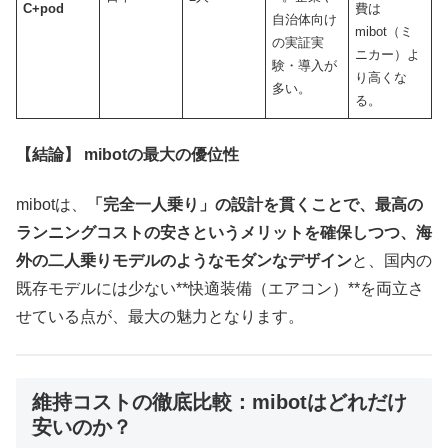
C+pod
費は
自治体向け
mibot（ミ
の実証実
ニカー）よ
験・導入が
り高くな
多い。
る。
【結論】
mibot
の最大の優位性
mibotは、
「完全一人乗り」の設計を貫くことで、最高の
ランニングコストの安さというメリットを確保しつつ、海
外の二人乗りモデルのようなモダンなデザイン
と、国内の
既存モデルには少ない**快適装備（エアコン）**を両立さ
せている点が、最大の魅力となります。
維持コストの徹底比較：mibotはどれだけ
安いのか？