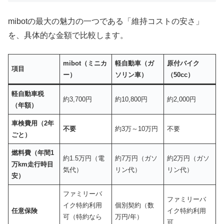
mibotの最大の魅力の一つである「維持コストの安さ」
を、具体的な金額で比較します。
mibot
（ミニカ
軽自動車（ガ
原付バイク
項目
ー）
ソリン車）
（
50cc
）
軽自動車税
約3,700円
約10,800円
約2,000円
（年額）
車検費用（
2
年
不要
約3万～10万円
不要
ごと）
燃料費（年間
1
約1.5万円（電
約7万円（ガソ
約2万円（ガソ
万
km
走行時目
気代）
リン代）
リン代）
安）
ファミリーバ
ファミリーバ
イク特約利用
個別契約（数
任意保険
イク特約利用
可（特約なら
万円/年）
可