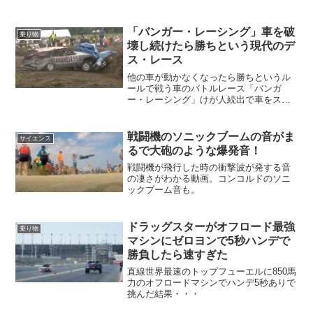
「バンガー・レーシング」車を破
乗り物
壊し続けたら勝ちという現代のデ
ス・レース
他の車が動かなくなったら勝ちというル
ールで戦う車のバトルレース「バンガ
ー・レーシング」けが人続出で車をスク
ラップ同然に潰しあうエキサイティング
すぎるモータースポーツ・・・
戦闘機のソニックブームの音がま
サイエンス
るで大砲のような爆発音！
戦闘機が飛行した時の衝撃波が発する音
の凄さがわかる動画。コンコルドのソニ
ックブーム音も。
ドラッグスターがオフロード最強
乗り物
マシンにゼロヨンで5秒ハンデで
勝負したら速すぎた
直線世界最速のトップフューエルに850馬
力のオフロードマシンでハンデ5秒ありで
挑んだ結果・・・