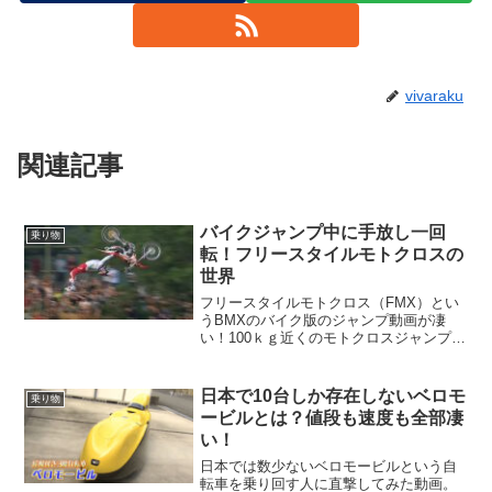
vivaraku
関連記事
バイクジャンプ中に手放し一回
乗り物
転！フリースタイルモトクロスの
世界
フリースタイルモトクロス（FMX）とい
うBMXのバイク版のジャンプ動画が凄
い！100ｋｇ近くのモトクロスジャンプ中
に手を離してポーズを決めバイクはその
まま人だけ回転したりとんでもないアク
ロバティック！
日本で10台しか存在しないベロモ
乗り物
ービルとは？値段も速度も全部凄
い！
日本では数少ないベロモービルという自
転車を乗り回す人に直撃してみた動画。