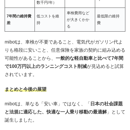
数千円/年）
車検費用など
7
年間の維持費
低コストを維
最低限の維持
が大きくかか
差
持
費
る
mibotは、車検が不要であること、電気代がガソリン代よ
りも格段に安いこと、任意保険を家族の契約に組み込める
可能性があることから、
一般的な軽自動車と比べて7年間
で100万円以上のランニングコスト削減
が見込めると試算
されています。
まとめと今後の展望
mibotは、単なる「安い車」ではなく、「
日本の社会課題
と法規に適応した、快適な一人乗り移動の最適解
」として
誕生しました。