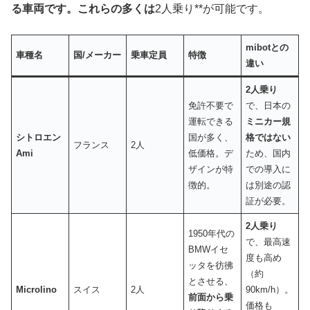
る車両です。これらの多くは
2人乗り**が可能です。
mibot
との
車種名
国
/
メーカー
乗車定員
特徴
違い
2
人乗り
免許不要で
で、日本の
運転できる
ミニカー規
シトロエン
国が多く、
格ではない
フランス
2人
Ami
低価格。デ
ため、国内
ザインが特
での導入に
徴的。
は別途の認
証が必要。
2
人乗り
1950年代の
で、最高速
BMWイセ
度も高め
ッタを彷彿
（約
とさせる、
Microlino
スイス
2人
90km/h）。
前面から乗
価格も