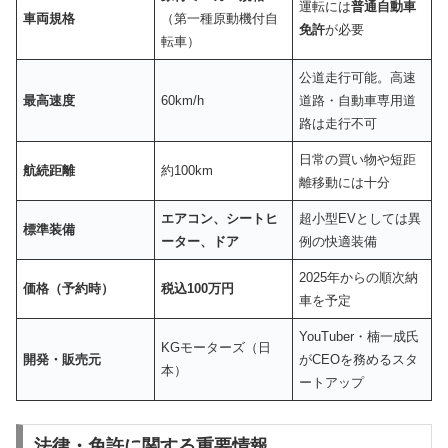
運転には
普通自動車
車両規格
（第一種原動機付自
免許
が必要
転車）
公道走行可能。高速
最高速度
60km/h
道路・自動車専用道
路は走行不可
日常の買い物や短距
航続距離
約100km
離移動には十分
エアコン、シートヒ
超小型EVとしては異
標準装備
ーター、ドア
例の快適装備
2025年からの順次納
価格（予約時）
税込
100
万円
車を予定
YouTuber・楠一成氏
KGモーターズ（日
開発・販売元
がCEOを務めるスタ
本）
ートアップ
法律・免許に関する重要情報