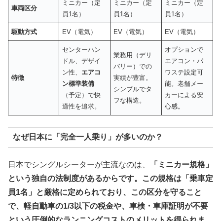
ミニカー（定
ミニカー（定
ミニカー（定
車両区分
員1名）
員1名）
員1名）
駆動方式
EV（電気）
EV（電気）
EV（電気）
センターハン
オプションで
業務用（デリ
ドル、デザイ
エアコン・パ
バリー）での
ン性、
エアコ
ワステ設定可
特徴
実績が豊富。
ン標準装備
能。老舗メー
シンプルでタ
（予定）で快
カーによる安
フな構造。
適性を追求。
心感。
なぜ日本に「完全一人乗り」が多いのか？
日本でシングルシーターが主流なのは、
「ミニカー規格」
という独自の法制度があるからです。この規格は「乗車定
員
1
名」と厳格に定められており、この区分を守ること
で、軽自動車の
1/3
以下の税金や、車検・車庫証明が不要
という圧倒的なランニングコストのメリットを得られま