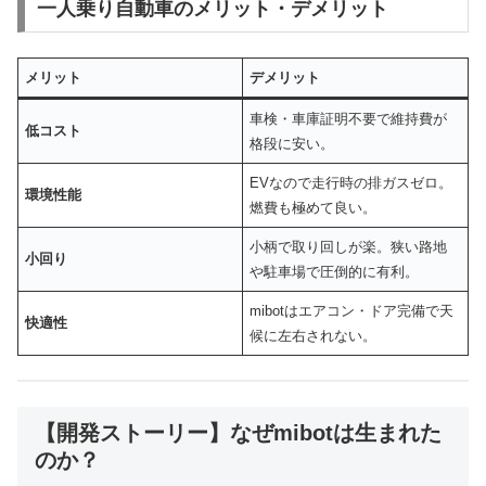
一人乗り自動車のメリット・デメリット
メリット
デメリット
車検・車庫証明不要で維持費が
低コスト
格段に安い。
EVなので走行時の排ガスゼロ。
環境性能
燃費も極めて良い。
小柄で取り回しが楽。狭い路地
小回り
や駐車場で圧倒的に有利。
mibotはエアコン・ドア完備で天
快適性
候に左右されない。
【開発ストーリー】なぜmibotは生まれた
のか？