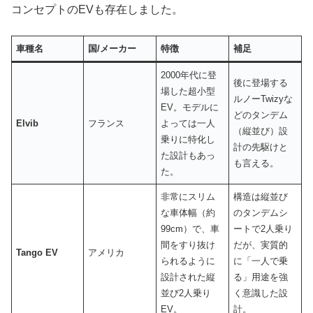
コンセプトのEVも存在しました。
車種名
国
/
メーカー
特徴
補足
2000年代に登
後に登場する
場した超小型
ルノーTwizyな
EV。モデルに
どのタンデム
Elvib
フランス
よっては一人
（縦並び）設
乗りに特化し
計の先駆けと
た設計もあっ
も言える。
た。
非常にスリム
構造は縦並び
な車体幅（約
のタンデムシ
99cm）で、車
ートで2人乗り
間をすり抜け
だが、実質的
Tango EV
アメリカ
られるように
に「一人で乗
設計された縦
る」用途を強
並び2人乗り
く意識した設
EV。
計。