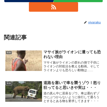
vivaraku
関連記事
マサイ族がライオンに遭っても恐
動物
れない理由
マサイ族がライオンの群れの側で子供に
ライオンの対処法を教える動画。そして
ライオンよりも恐ろしい動物は……
道路を塞いで車を襲うゾウ！怒り
動物
狂ってると思いきや実は・・・
道の真ん中に居座るゾウ。車は通れずゾ
ウにぶつからないように徐行して通ろう
とするとある物を要求してきます・・・