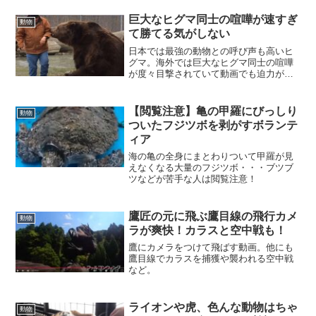
巨大なヒグマ同士の喧嘩が速すぎ
動物
て勝てる気がしない
日本では最強の動物との呼び声も高いヒ
グマ。海外では巨大なヒグマ同士の喧嘩
が度々目撃されていて動画でも迫力がわ
かります。また人の側に来たヒグマの動
画も紹介。
【閲覧注意】亀の甲羅にびっしり
動物
ついたフジツボを剥がすボランテ
ィア
海の亀の全身にまとわりついて甲羅が見
えなくなる大量のフジツボ・・・ブツブ
ツなどが苦手な人は閲覧注意！
鷹匠の元に飛ぶ鷹目線の飛行カメ
動物
ラが爽快！カラスと空中戦も！
鷹にカメラをつけて飛ばす動画。他にも
鷹目線でカラスを捕獲や襲われる空中戦
など。
ライオンや虎、色んな動物はちゃ
動物