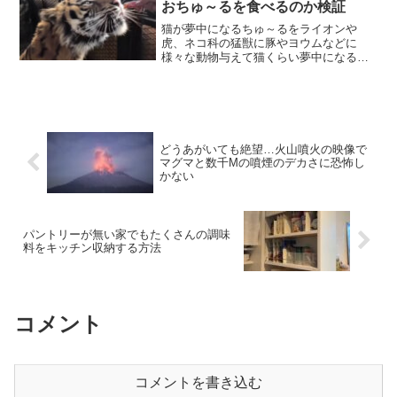
おちゅ～るを食べるのか検証
猫が夢中になるちゅ～るをライオンや
虎、ネコ科の猛獣に豚やヨウムなどに
様々な動物与えて猫くらい夢中になるか
試す動画を集めました。
どうあがいても絶望…火山噴火の映像で
マグマと数千Mの噴煙のデカさに恐怖し
かない
パントリーが無い家でもたくさんの調味
料をキッチン収納する方法
コメント
コメントを書き込む