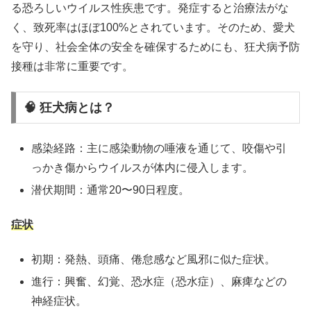
る恐ろしいウイルス性疾患です。​発症すると治療法がな
く、致死率はほぼ100%とされています。​そのため、愛犬
を守り、社会全体の安全を確保するためにも、狂犬病予防
接種は非常に重要です。​
🧠 狂犬病とは？
感染経路：​主に感染動物の唾液を通じて、咬傷や引
っかき傷からウイルスが体内に侵入します。
潜伏期間：​通常20〜90日程度。
症状
初期：発熱、頭痛、倦怠感など風邪に似た症状。
進行：興奮、幻覚、恐水症（恐水症）、麻痺などの
神経症状。