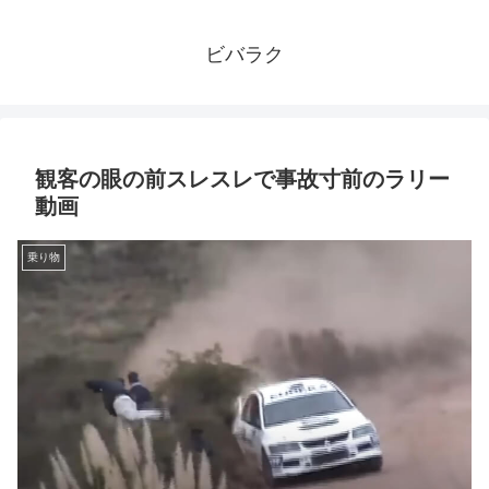
ビバラク
観客の眼の前スレスレで事故寸前のラリー
動画
乗り物