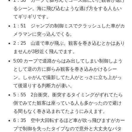
1：30 カーブで膨らんでコース際にいた観客が逃げ
るシーン。海に飛び込むような逃げ方をする人もい
てギリギリです。
1：51 ジャンプの制御ミスでクラッシュした車がカ
メラマンに突っ込んでくる。
2：25 山道で車が飛ぶ。観客を巻き込むとかはあり
ませんが3秒近く飛んでます。
5:00 カーブで道路からはみ出してしまい制御しよう
として逆の方に膨らみ観客を巻き込みかけるシー
ン。しゃがんで撮影してた人がとっさに立ち上がっ
て後退りする判断力が凄い。
5：55 2台衝突。衝突するタイミングがずれてたら
側でみてた観客は座っている人も多かったので避け
る間もなく巻き込まれてたようにみえます。
6：35 空中大回転するほど車が吹っ飛びますがカー
ブで制御を失ったタイプなので意外と大丈夫なパタ