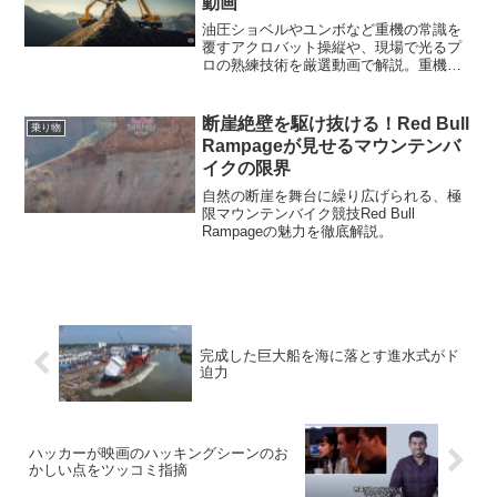
動画
油圧ショベルやユンボなど重機の常識を
覆すアクロバット操縦や、現場で光るプ
ロの熟練技術を厳選動画で解説。重機の
新たな魅力と奥深さを発見する記事で
す。
断崖絶壁を駆け抜ける！Red Bull
乗り物
Rampageが見せるマウンテンバ
イクの限界
自然の断崖を舞台に繰り広げられる、極
限マウンテンバイク競技Red Bull
Rampageの魅力を徹底解説。
完成した巨大船を海に落とす進水式がド
迫力
ハッカーが映画のハッキングシーンのお
かしい点をツッコミ指摘