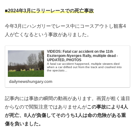
■2024年3月にラリーレースでの死亡事故
今年3月にハンガリーでレース中にコースアウトし観客4
人が亡くなるという事故がありました。
VIDEOS: Fatal car accident on the 11th
Esztergom-Nyerges Rally, multiple dead -
UPDATED, PHOTOS
A fatal car accident happened, multiple viewers died
when a car drifted out from the track and crashed into
the spectato...
dailynewshungary.com
記事内には事故の瞬間の動画があります。画質が粗く遠目
からなので閲覧注意ではありませんが
この事故により4人
が死亡、8人が負傷してそのうち1人は命の危険がある重
傷を負いました。