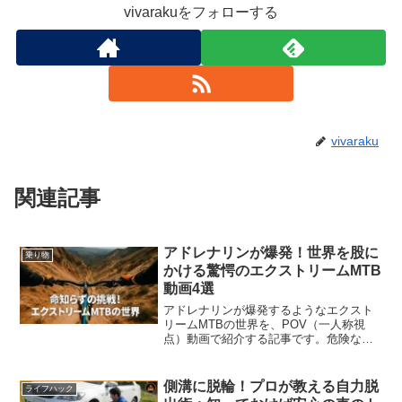
vivarakuをフォローする
vivaraku
関連記事
アドレナリンが爆発！世界を股に
乗り物
かける驚愕のエクストリームMTB
動画4選
アドレナリンが爆発するようなエクスト
リームMTBの世界を、POV（一人称視
点）動画で紹介する記事です。危険な自
然のトレイルから都市の階段まで、命知
らずなライダーたちの挑戦を深掘りしま
す。
側溝に脱輪！プロが教える自力脱
ライフハック