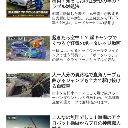
出術：知っておけば安心の車のト
ラブル対処法
側溝に脱輪した際の、元整備士が教える
自力脱出法を解説。安全確認からFF/FR
車の対処法、ロードサービスの活用まで
網羅。
起きたら空中！？ 崖キャンプで
玉ヒュン動画
くつろぐ狂気のポータレッジ動画
一日以上かかるビッグウォールクライミ
ングで使う簡易テント「ポータレッジ」
の動画。クライマーにとっては必需品だ
が一般人からするといつ落下するかわか
らない狂気・・・
人一人分の裏路地で直角カーブも
乗り物
曲がるジャンプも全力で駆け抜け
る自転車
街中を自転車コースにして駆け抜けるア
ーバンダウンヒルのPOV動画。開幕細道
直角90度カーブで度肝抜かれます。
こんなの無理でしょ！重機のアク
乗り物
ロバット操縦からプロの神業職人