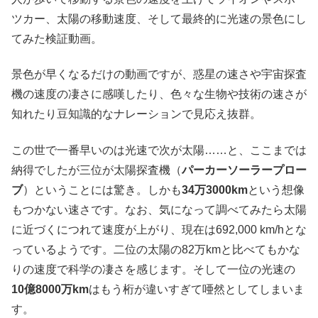
ツカー、太陽の移動速度、そして最終的に光速の景色にし
てみた検証動画。
景色が早くなるだけの動画ですが、惑星の速さや宇宙探査
機の速度の凄さに感嘆したり、色々な生物や技術の速さが
知れたり豆知識的なナレーションで見応え抜群。
この世で一番早いのは光速で次が太陽……と、ここまでは
納得でしたが三位が太陽探査機（
パーカーソーラープロー
ブ
）ということには驚き。しかも
34万3000km
という想像
もつかない速さです。なお、気になって調べてみたら太陽
に近づくにつれて速度が上がり、現在は692,000 km/hとな
っているようです。二位の太陽の82万kmと比べてもかな
りの速度で科学の凄さを感じます。そして一位の光速の
10億8000万km
はもう桁が違いすぎて唖然としてしまいま
す。