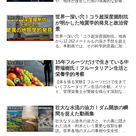
や、地球が接近した際の壊滅的な影響、
最新の観測成果を解説。
世界一深い穴！コラ超深度掘削坑
サイエンス
が明かした地質学的発見と政治背
景
世界一深い穴「コラ超深度掘削坑」地表
から12,262メートルもの深さ予想を超え
る。本動画では、その科学的意義に加
え、背景にあった米ソ間の科学競争や地
政学的な影響にも迫ります。科学と政治
が交錯する、地球深部探査の真実をぜひ
15年フルーツだけで生きている中
サイエンス
ご覧ください。
野瑞樹氏！フルータリアン生活と
栄養学的考察
【体を張る実験】フルーツだけで生きて
いくフルータリアン生活の全貌。メリッ
ト、管理栄養士が警鐘を鳴らす深刻なリ
スク、そして食費を徹底分析します。
壮大な水流の迫力！ダム開放の瞬
サイエンス
間を捉えた動画集
壮大なダム放水の迫力と、その裏に隠さ
れた治水・利水という重要な役割を解
説。世界各地のダムの事例や安全性、
日々の管理についても深く掘り下げま