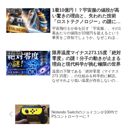
す。
1着10億円！？宇宙服の値段が高
サイエンス
い驚きの理由と、失われた技術
「ロストテクノロジー」の謎に迫
る
宇宙飛行士が命を託す「宇宙服」。その1
着あたりの値段が10億円を超えるという
事実をご存知でしょうか。なぜこれほど
までに高額なのか、そしてなぜ現代の技
術をもってしても「昔の宇宙服」が作れ
ないのか。本記事では、宇宙服にまつわ
限界温度マイナス273.15度「絶対
サイエンス
る驚愕の費用内訳から、技術継承の断
零度」の謎！分子の動きが止まる
絶、最新の新型宇宙服まで、知られざる
理由と現代科学が挑む極限の世界
舞台裏を徹底解説します。
温度の下限である「絶対零度（マイナス
273.15度）」の仕組みを科学的に解説。
なぜそれより低い温度が存在しないの
か、分子の熱運動や驚異の物理現象（超
伝導・超流動）、現代科学の挑戦まで深
く掘り下げます。
Nintendo Switchのジョイコンが100均で
PSコントローラーに？