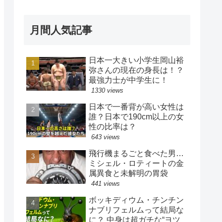
月間人気記事
日本一大きい小学生岡山裕
弥さんの現在の身長は！？
最強力士が中学生に！
1330 views
日本で一番背が高い女性は
誰？日本で190cm以上の女
性の比率は？
643 views
飛行機まるごと食べた男…
ミシェル・ロティートの金
属異食と未解明の胃袋
441 views
ボッキディウム・チンチン
ナブリフェルムって結局な
に？ 中身は超ガチな“ヨツ