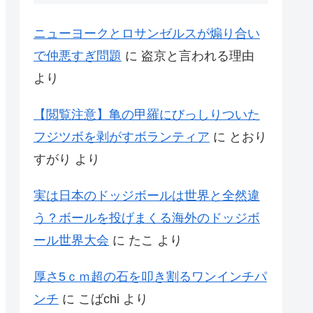
ニューヨークとロサンゼルスが煽り合い
で仲悪すぎ問題
に
盗京と言われる理由
より
【閲覧注意】亀の甲羅にびっしりついた
フジツボを剥がすボランティア
に
とおり
すがり
より
実は日本のドッジボールは世界と全然違
う？ボールを投げまくる海外のドッジボ
ール世界大会
に
たこ
より
厚さ5ｃｍ超の石を叩き割るワンインチパ
ンチ
に
こばchi
より