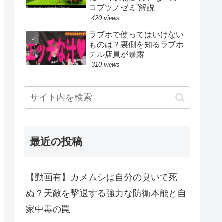
コブツノゼミ”解説
420 views
ラブホで使ってはいけない
ものは？裏側を知るラブホ
テル店員が暴露
310 views
最近の投稿
【動画有】カメムシは自分の臭いで死
ぬ？天敵を撃退する強力な防衛本能と自
家中毒の罠