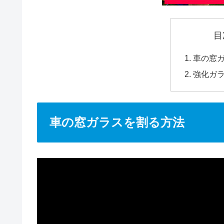
目
車の窓
強化ガ
車の窓ガラスを割る方法