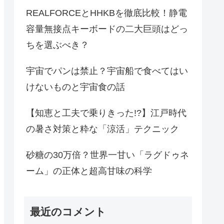
REALFORCEとHHKBを徹底比較！静電
容量無接点キーボードの二大巨頭はどっ
ちを選ぶべき？
宇宙でパンは禁止？宇宙船で食べてはい
けないものと宇宙食の話
【知恵と工夫で乗りきった!?】江戸時代
の暑さ対策と粋な「涼活」テクニック
砂糖の30万倍？世界一甘い「ラグドゥネ
ーム」の正体と超高甘味の科学
最近のコメント