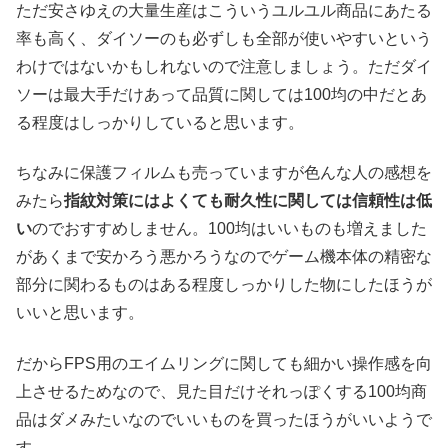
ただ安さゆえの大量生産はこういうユルユル商品にあたる
率も高く、ダイソーのも必ずしも全部が使いやすいという
わけではないかもしれないので注意しましょう。ただダイ
ソーは最大手だけあって品質に関しては100均の中だとあ
る程度はしっかりしていると思います。
ちなみに保護フィルムも売っていますが色んな人の感想を
みたら
指紋対策にはよくても耐久性に関しては信頼性は低
い
のでおすすめしません。100均はいいものも増えました
があくまで安かろう悪かろうなのでゲーム機本体の精密な
部分に関わるものはある程度しっかりした物にしたほうが
いいと思います。
だからFPS用のエイムリングに関しても細かい操作感を向
上させるためなので、見た目だけそれっぽくする100均商
品はダメみたいなのでいいものを買ったほうがいいようで
す。