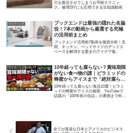
穴を復活させてしまうお手軽テクニッ
ク。修理DIYにも応用できる豆知識動画
ブックエンドは最強の隠れた名脇
ライフハック
役！7本の動画から厳選する究極
の活用術まとめ
ブックエンド活用術7動画を徹底分析！玄
関、キッチン、ベッドサイドのデッドス
ペースを解消する驚きのアイデア集。
10年経っても腐らない？賞味期限
ライフハック
がない食べ物の謎｜ピラミッドの
蜂蜜からアイスまで「絶対腐らな
い」科学的理由とNGの罠
10年経っても腐らない食品10選！ピラミ
ッドの蜂蜜やアイスの秘密、YouTubeで
話題の「100年前の缶詰」の裏側まで科学
的理由と注意点を解説。
全てが真逆な日本とアメリカのビジネス