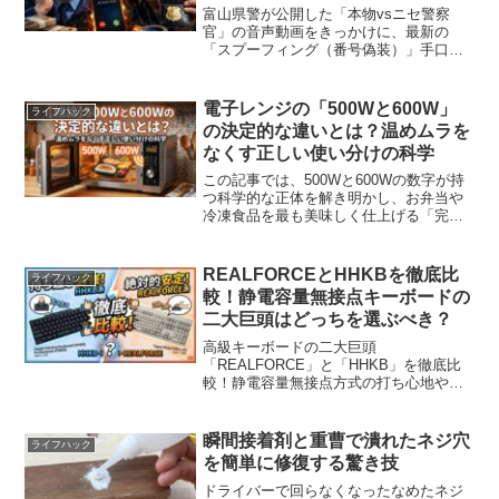
富山県警が公開した「本物vsニセ警察
官」の音声動画をきっかけに、最新の
「スプーフィング（番号偽装）」手口
や、4.4億円被害の衝撃事例を徹底解説。
騙されないための具体的な対策リストも
掲載しています。
電子レンジの「500Wと600W」
ライフハック
の決定的な違いとは？温めムラを
なくす正しい使い分けの科学
この記事では、500Wと600Wの数字が持
つ科学的な正体を解き明かし、お弁当や
冷凍食品を最も美味しく仕上げる「完全
使い分けガイド」から、レシピの時間を
一瞬で換算する頭の体操、さらには温め
ムラを根本から防ぐプロのレンジ技術ま
REALFORCEとHHKBを徹底比
ライフハック
でを徹底的に解説します。
較！静電容量無接点キーボードの
二大巨頭はどっちを選ぶべき？
高級キーボードの二大巨頭
「REALFORCE」と「HHKB」を徹底比
較！静電容量無接点方式の打ち心地やキ
ー配列の違い、双方のメリット・デメリ
ットを解説します。ノマド派・オフィス
派など、用途や好みに合わせた失敗しな
瞬間接着剤と重曹で潰れたネジ穴
ライフハック
い選び方が分かります。
を簡単に修復する驚き技
ドライバーで回らなくなったなめたネジ