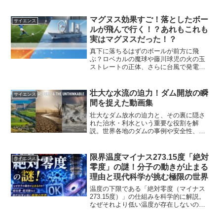
マグヌス効果すご！落としたボー
サイエンス
ルが飛んで行く！？あれもこれも
実はマグヌスだった！？
真下に落ちるはずのボールが前方に飛
ぶ？ロベカルの魔球や藤川球児の火の玉
ストレートの正体、さらに台風で発電す
る最新技術まで、回転が奇跡を起こす物
理現象「マグヌス効果」を徹底解説。
壮大な水流の迫力！ダム開放の瞬
サイエンス
間を捉えた動画集
壮大なダム放水の迫力と、その裏に隠さ
れた治水・利水という重要な役割を解
説。世界各地のダムの事例や安全性、
日々の管理についても深く掘り下げま
す。
限界温度マイナス273.15度「絶対
サイエンス
零度」の謎！分子の動きが止まる
理由と現代科学が挑む極限の世界
温度の下限である「絶対零度（マイナス
273.15度）」の仕組みを科学的に解説。
なぜそれより低い温度が存在しないの
か、分子の熱運動や驚異の物理現象（超
伝導・超流動）、現代科学の挑戦まで深