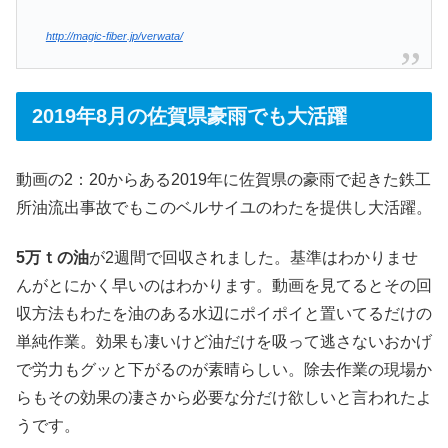
http://magic-fiber.jp/verwata/
2019年8月の佐賀県豪雨でも大活躍
動画の2：20からある2019年に佐賀県の豪雨で起きた鉄工
所油流出事故でもこのベルサイユのわたを提供し大活躍。
5万ｔの油
が2週間で回収されました。基準はわかりませ
んがとにかく早いのはわかります。動画を見てるとその回
収方法もわたを油のある水辺にポイポイと置いてるだけの
単純作業。効果も凄いけど油だけを吸って逃さないおかげ
で労力もグッと下がるのが素晴らしい。除去作業の現場か
らもその効果の凄さから必要な分だけ欲しいと言われたよ
うです。