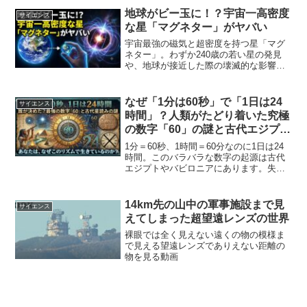
く掘り下げます。
地球がビー玉に！？宇宙一高密度
サイエンス
な星「マグネター」がヤバい
宇宙最強の磁気と超密度を持つ星「マグ
ネター」。わずか240歳の若い星の発見
や、地球が接近した際の壊滅的な影響、
最新の観測成果を解説。
なぜ「1分は60秒」で「1日は24
サイエンス
時間」？人類がたどり着いた究極
の数字「60」の謎と古代エジプト
の知恵
1分＝60秒、1時間＝60分なのに1日は24
時間。このバラバラな数字の起源は古代
エジプトやバビロニアにあります。失敗
に終わった「10進法時計」の歴史や、最
強の数字「60」の利便性を深掘りしま
す。
14km先の山中の軍事施設まで見
サイエンス
えてしまった超望遠レンズの世界
裸眼では全く見えない遠くの物の模様ま
で見える望遠レンズでありえない距離の
物を見る動画