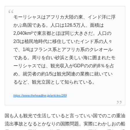
モーリシャスはアフリカ大陸の東、インド洋に浮
かぶ島国である。人口は126.5万人、面積は
2,040km²で東京都とほぼ同じ大きさだ。人口の
2/3は植民地時代に移住していたインド系の人々
で、1/4はフランス系とアフリカ系のクレオール
である。周りを白い砂浜と美しい海に囲まれたモ
ーリシャスでは、観光収入がGDPのの約8％を占
め、就労者の約1/5は観光関連の業務に就いてい
るなど、観光立国として知られている。
https://www.theheadline.jp/articles/289
国も人も観光で生活していると言っていい国でのこの重油
流出事故となるとかなりの国際問題。実際にわかしおの船