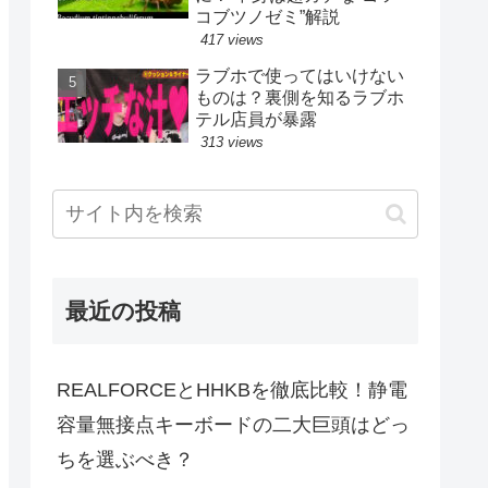
コブツノゼミ”解説
417 views
ラブホで使ってはいけない
ものは？裏側を知るラブホ
テル店員が暴露
313 views
最近の投稿
REALFORCEとHHKBを徹底比較！静電
容量無接点キーボードの二大巨頭はどっ
ちを選ぶべき？