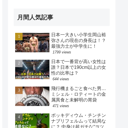
月間人気記事
日本一大きい小学生岡山裕
弥さんの現在の身長は！？
最強力士が中学生に！
1799 views
日本で一番背が高い女性は
誰？日本で190cm以上の女
性の比率は？
644 views
飛行機まるごと食べた男…
ミシェル・ロティートの金
属異食と未解明の胃袋
471 views
ボッキディウム・チンチン
ナブリフェルムって結局な
に？ 中身は超ガチな“ヨツ