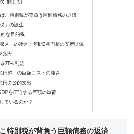
次
たばこ特別税が背負う巨額債務の返済
税」の誕生
限的な目的税
の収入」の凄さ：年間2兆円超の安定財源
2兆円
るJT株利益
4兆円超」の巨額コストの凄さ
7兆円の公的支出
：GDPを圧迫する巨額の重荷
をしているのか？
ばこ特別税が背負う巨額債務の返済