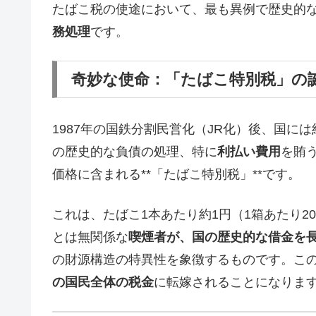
たばこ税の使途において、最も異例で歴史的
務処理
です。
奇妙な使命：「たばこ特別税」の
1987年の国鉄分割民営化（JR化）後、国に
の歴史的な負債の処理、特に
利払い費用
を賄
価格に含まれる**「たばこ特別税」**です。
これは、たばこ1本あたり約1円（1箱あたり2
とは無関係な
喫煙者が、国の歴史的な借金を
の財源構造の特異性を象徴するものです。こ
の国民全体の税金
に転嫁されることになりま