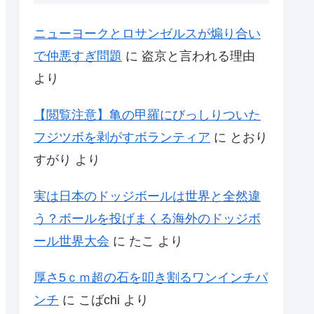
ニューヨークとロサンゼルスが煽り合い
で仲悪すぎ問題
に
盗京と言われる理由
より
【閲覧注意】亀の甲羅にびっしりついた
フジツボを剥がすボランティア
に
とおり
すがり
より
実は日本のドッジボールは世界と全然違
う？ボールを投げまくる海外のドッジボ
ール世界大会
に
たこ
より
厚さ5ｃｍ超の石を叩き割るワンインチパ
ンチ
に
こばchi
より