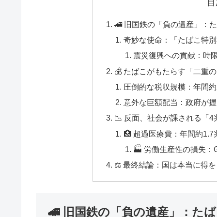
目
🚄 旧国鉄の「負の遺産」：
奇妙な使命：「たばこ特別
震災復興への貢献：時
💰 たばこがもたらす「二重
圧倒的な税収規模：年間約
意外な巨額配当：政府が握
📉 反面、社会が課される「
🏥 超過医療費：年間約1.
🏭 労働生産性の損失
⚖️ 最終結論：国は本当に得
🚄 旧国鉄の「負の遺産」：た