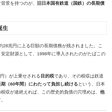
な背景を持つのが、
旧日本国有鉄道（国鉄）の長期債
誕生
は約28兆円に上る巨額の長期債務が残されました。こ
う安定財源として、1998年に導入されたのがたばこの
0円）が上乗せされる
目的税
であり、その税収は鉄道
長期（
60
年間）にわたって負担し続ける
という、日本
の税収が途絶えれば、この歴史的負債の穴埋めは、
他
す。