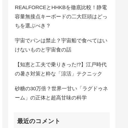
REALFORCEとHHKBを徹底比較！静電
容量無接点キーボードの二大巨頭はどっ
ちを選ぶべき？
宇宙でパンは禁止？宇宙船で食べてはい
けないものと宇宙食の話
【知恵と工夫で乗りきった!?】江戸時代
の暑さ対策と粋な「涼活」テクニック
砂糖の30万倍？世界一甘い「ラグドゥネ
ーム」の正体と超高甘味の科学
最近のコメント