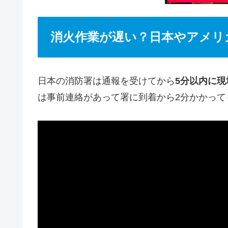
消火作業が遅い？日本やアメリ
日本の消防署は通報を受けてから
5分以内に現
は事前連絡があって署に到着から2分かかって