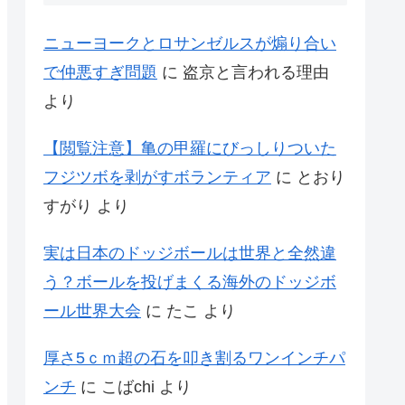
ニューヨークとロサンゼルスが煽り合い
で仲悪すぎ問題
に
盗京と言われる理由
より
【閲覧注意】亀の甲羅にびっしりついた
フジツボを剥がすボランティア
に
とおり
すがり
より
実は日本のドッジボールは世界と全然違
う？ボールを投げまくる海外のドッジボ
ール世界大会
に
たこ
より
厚さ5ｃｍ超の石を叩き割るワンインチパ
ンチ
に
こばchi
より