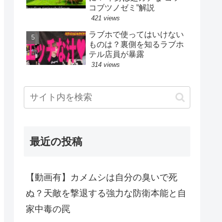
コブツノゼミ”解説
421 views
ラブホで使ってはいけない
ものは？裏側を知るラブホ
テル店員が暴露
314 views
最近の投稿
【動画有】カメムシは自分の臭いで死
ぬ？天敵を撃退する強力な防衛本能と自
家中毒の罠