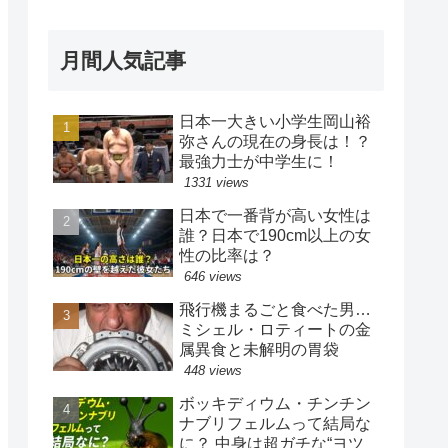
月間人気記事
日本一大きい小学生岡山裕
弥さんの現在の身長は！？
最強力士が中学生に！
1331 views
日本で一番背が高い女性は
誰？日本で190cm以上の女
性の比率は？
646 views
飛行機まるごと食べた男…
ミシェル・ロティートの金
属異食と未解明の胃袋
448 views
ボッキディウム・チンチン
ナブリフェルムって結局な
に？ 中身は超ガチな“ヨツ