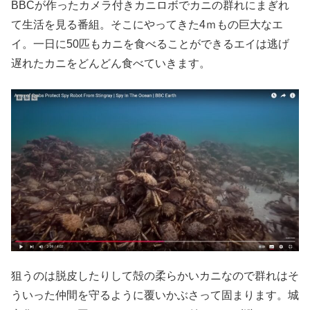
BBCが作ったカメラ付きカニロボでカニの群れにまぎれ
て生活を見る番組。そこにやってきた4ｍもの巨大なエ
イ。一日に50匹もカニを食べることができるエイは逃げ
遅れたカニをどんどん食べていきます。
狙うのは脱皮したりして殻の柔らかいカニなので群れはそ
ういった仲間を守るように覆いかぶさって固まります。城