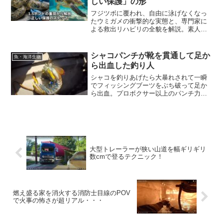
しい保護」の形
フジツボに覆われ、自由に泳げなくなっ
たウミガメの衝撃的な実態と、専門家に
よる救出リハビリの全貌を解説。素人判
断の危険性と正しい支援方法を学びま
す。
シャコパンチが靴を貫通して足か
魚・海洋生物
ら出血した釣り人
シャコを釣りあげたら大暴れされて一瞬
でフィッシングブーツをぶち破って足か
ら出血。プロボクサー以上のパンチ力と
も言われるシャコパンチの動画です。
大型トレーラーが狭い山道を幅ギリギリ
数cmで登るテクニック！
燃え盛る家を消火する消防士目線のPOV
で火事の怖さが超リアル・・・