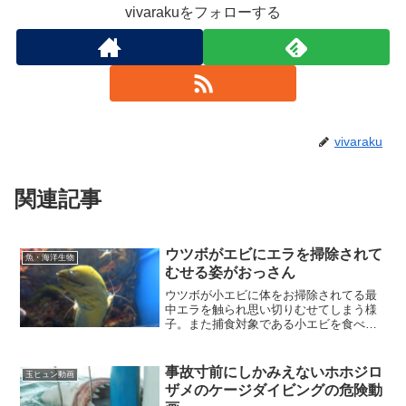
vivarakuをフォローする
vivaraku
関連記事
ウツボがエビにエラを掃除されて
魚・海洋生物
むせる姿がおっさん
ウツボが小エビに体をお掃除されてる最
中エラを触られ思い切りむせてしまう様
子。また捕食対象である小エビを食べな
い関係である相利共生の例についても軽
く調べてみました。
事故寸前にしかみえないホホジロ
玉ヒュン動画
ザメのケージダイビングの危険動