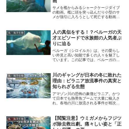
画
サメを檻からみるシャークケージダイブ
の動画。檻に頭を突っ込んだり小型のサ
メが強引に入ろうとして死亡する動画な
ど。サメがケージに入ってしまうあわや
の事故動画も。
人の真似をする！？ベルーガの天
魚・海洋生物
才エピソードで水族館の人気者ぶ
りに迫る
ベルーガ（シロイルカ）は、その愛らし
い外見と高い知能で多くの人々を魅了し
ています。この記事では、ベルーガの生
態や名称の由来、水族館での行動、性格
や人気の理由、そして興味深いエピソー
ドを紹介します。
川のギャングが日本の冬に敗れた
魚・海洋生物
理由：ピラニア放流事件の真実と
知られざる生態
アマゾン川の恐怖の象徴ピラニア。かつ
て日本でも熱帯魚ブームで大量に輸入さ
れ、各地の川に放流される事件が相次ぎ
ました。しかし、最強の牙を持つ彼らが
なぜ日本の野生に定着しなかったのか？
水温、天敵、そして意外な「臆病な素
【閲覧注意】ウミガメからフジツ
魚・海洋生物
顔」まで、専門的な視点で徹底解説しま
ボ除去救出劇。痛々しい姿と「正
す。