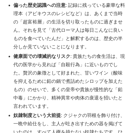
偏った歴史認識への注意
: 記録に残っている豪華な料
理本（アピキウスのレシピなど）は、あくまで当時
の「超富裕層」の生活を切り取ったものに過ぎませ
ん。それを見て「古代ローマ人は毎日こんなに良い
ものを食べていたんだ」と解釈するのは、歴史の半
分しか見ていないことになります。
健康面での壊滅的なリスク
: 貴族たちの食生活は、現
代の医学から見れば「自殺行為」に近いものでし
た。贅沢の象徴として好まれた、甘いワイン（酸味
を抑えるために鉛の鍋で煮詰めたシロップを加えた
もの）のせいで、多くの皇帝や貴族が慢性的な「鉛
中毒」にかかり、精神異常や肉体の衰退を招いたと
言われています。
奴隷制度という大前提
: クジャクの羽根を飾り付け、
一晩中給仕をし、主人が吐き出すための器を掲げて
いたのは、すべて人権を持たない奴隷たちです。ひ