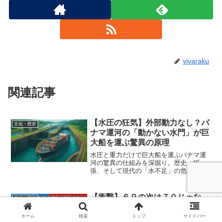
vivaraku
関連記事
【水圧の狂気】外部動力なし？パ
文化・歴史
ナマ運河の「動かない水門」が巨
大船を運ぶ驚異の原理
水圧と重力だけで巨大船を運ぶパナマ運
河の驚異の仕組みを深掘り。歴史、拡
張、そして現代の「水不足」の危機を解
説します。
【衝撃】６９の次は７０じゃな
文化・歴史
い！？「4×20」で数える二十進
法の国とは
ホーム
検索
トップ
サイドバー