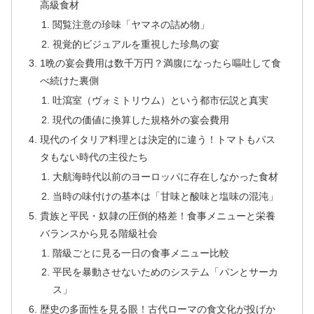
高級食材
閲覧注意の珍味「ヤマネの詰め物」
視覚的ビジュアルを重視した珍鳥の宴
1晩の宴会費用は数千万円？満腹になったら嘔吐して食
べ続けた裏側
吐瀉室（ヴォミトリウム）という都市伝説と真実
現代の価値に換算した規格外の宴会費用
現代のイタリア料理とは決定的に違う！トマトもパス
タもない時代の主役たち
大航海時代以前のヨーロッパに存在しなかった食材
当時の味付けの基本は「甘味と酸味と塩味の混沌」
貴族と平民・奴隷の圧倒的格差！食事メニューと栄養
バランスから見る階級社会
階級ごとに見る一日の食事メニュー比較
平民を暴動させないためのシステム「パンとサーカ
ス」
歴史の多面性を見る眼！古代ローマの食文化が投げか