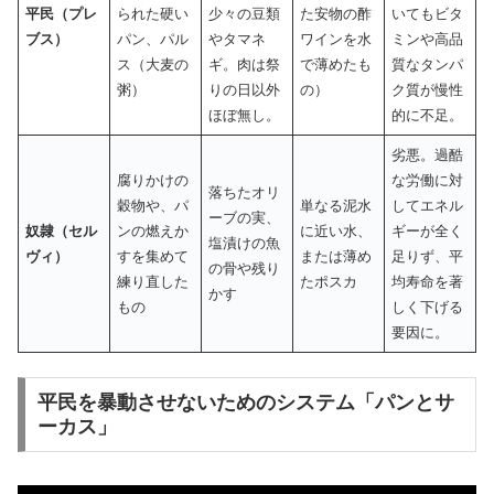
平民（プレ
られた硬い
少々の豆類
た安物の酢
いてもビタ
ブス）
パン、パル
やタマネ
ワインを水
ミンや高品
ス（大麦の
ギ。肉は祭
で薄めたも
質なタンパ
粥）
りの日以外
の）
ク質が慢性
ほぼ無し。
的に不足。
劣悪。過酷
腐りかけの
な労働に対
落ちたオリ
穀物や、パ
単なる泥水
してエネル
ーブの実、
奴隷（セル
ンの燃えか
に近い水、
ギーが全く
塩漬けの魚
ヴィ）
すを集めて
または薄め
足りず、平
の骨や残り
練り直した
たポスカ
均寿命を著
かす
もの
しく下げる
要因に。
平民を暴動させないためのシステム「パンとサ
ーカス」