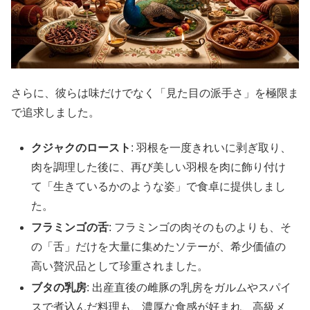
さらに、彼らは味だけでなく「見た目の派手さ」を極限ま
で追求しました。
クジャクのロースト
: 羽根を一度きれいに剥ぎ取り、
肉を調理した後に、再び美しい羽根を肉に飾り付け
て「生きているかのような姿」で食卓に提供しまし
た。
フラミンゴの舌
: フラミンゴの肉そのものよりも、そ
の「舌」だけを大量に集めたソテーが、希少価値の
高い贅沢品として珍重されました。
ブタの乳房
: 出産直後の雌豚の乳房をガルムやスパイ
スで煮込んだ料理も、濃厚な食感が好まれ、高級メ