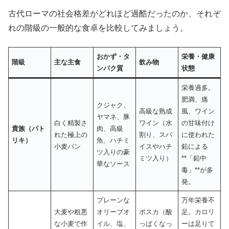
古代ローマの社会格差がどれほど過酷だったのか、それぞ
れの階級の一般的な食卓を比較してみましょう。
おかず・タ
栄養・健康
階級
主な主食
飲み物
ンパク質
状態
栄養過多。
肥満、痛
クジャク、
高級な熟成
風、ワイン
ヤマネ、豚
白く精製さ
ワイン（水
の甘味付け
貴族（パト
肉、高級
れた極上の
割り、スパ
に使われた
リキ）
魚、ハチミ
小麦パン
イスやハチ
鉛による
ツ入りの豪
ミツ入り）
**「鉛中
華なソース
毒」**が多
発。
プレーンな
万年栄養不
大麦や粗悪
オリーブオ
ポスカ（酸
足。カロリ
な小麦で作
イル、塩、
っぱくなっ
ーは足りて