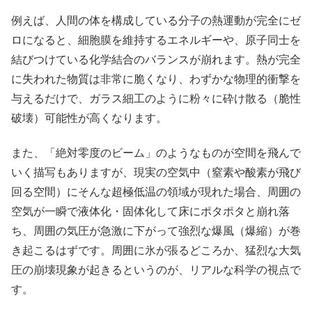
例えば、人間の体を構成している分子の熱運動が完全にゼ
ロになると、細胞膜を維持するエネルギーや、原子同士を
結びつけている化学結合のバランスが崩れます。熱が完全
に失われた物質は非常に脆くなり、わずかな物理的衝撃を
与えるだけで、ガラス細工のように粉々に砕け散る（脆性
破壊）可能性が高くなります。
また、「絶対零度のビーム」のようなものが空間を飛んで
いく描写もありますが、現実の空気中（窒素や酸素が飛び
回る空間）にそんな超極低温の領域が現れた場合、周囲の
空気が一瞬で液体化・固体化して床にポタポタと崩れ落
ち、周囲の気圧が急激に下がって強烈な爆風（爆縮）が巻
き起こるはずです。周囲に氷が張るどころか、猛烈な大気
圧の崩壊現象が起きるというのが、リアルな科学の視点で
す。