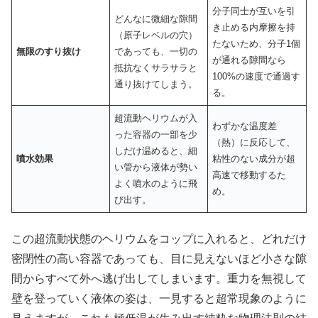
分子同士が互いを引
どんなに微細な隙間
き止める内摩擦を持
（原子レベルの穴）
たないため、分子1個
無限のすり抜け
であっても、一切の
が通れる隙間なら
抵抗なくサラサラと
100%の速度で通過す
通り抜けてしまう。
る。
超流動ヘリウムが入
わずかな温度差
った容器の一部を少
（熱）に反応して、
しだけ温めると、細
噴水効果
粘性のない成分が超
い管から液体が勢い
高速で移動するた
よく噴水のように飛
め。
び出す。
この超流動状態のヘリウムをコップに入れると、どれだけ
密閉性の高い容器であっても、目に見えないほど小さな隙
間からすべて外へ逃げ出してしまいます。重力を無視して
壁を登っていく液体の姿は、一見すると超常現象のように