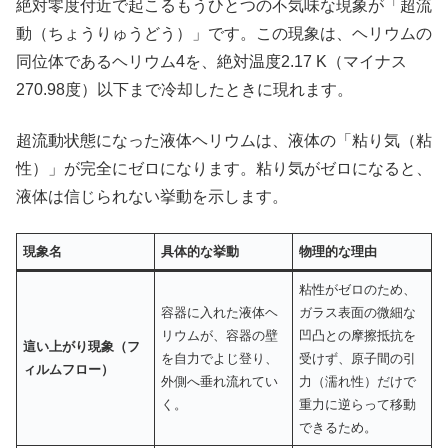
絶対零度付近で起こるもうひとつの不気味な現象が「超流
動（ちょうりゅうどう）」です。この現象は、ヘリウムの
同位体であるヘリウム4を、絶対温度2.17 K（マイナス
270.98度）以下まで冷却したときに現れます。
超流動状態になった液体ヘリウムは、液体の「粘り気（粘
性）」が完全にゼロになります。粘り気がゼロになると、
液体は信じられない挙動を示します。
現象名
具体的な挙動
物理的な理由
粘性がゼロのため、
容器に入れた液体ヘ
ガラス表面の微細な
リウムが、容器の壁
凹凸との摩擦抵抗を
這い上がり現象（フ
を自力でよじ登り、
受けず、原子間の引
ィルムフロー）
外側へ垂れ流れてい
力（濡れ性）だけで
く。
重力に逆らって移動
できるため。