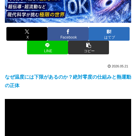
X
Facebook
はてブ
LINE
コピー
2026.05.21
なぜ温度には下限があるのか？絶対零度の仕組みと熱運動
の正体