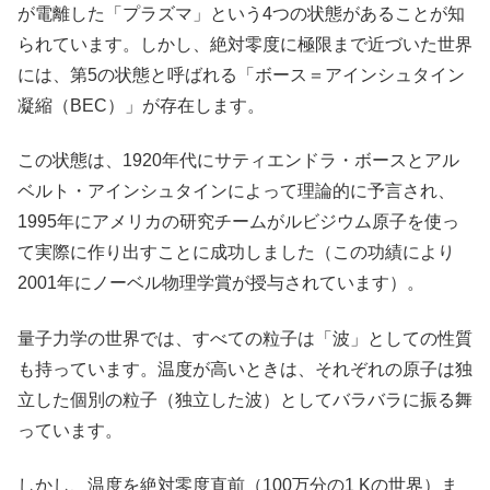
が電離した「プラズマ」という4つの状態があることが知
られています。しかし、絶対零度に極限まで近づいた世界
には、第5の状態と呼ばれる「ボース＝アインシュタイン
凝縮（BEC）」が存在します。
この状態は、1920年代にサティエンドラ・ボースとアル
ベルト・アインシュタインによって理論的に予言され、
1995年にアメリカの研究チームがルビジウム原子を使っ
て実際に作り出すことに成功しました（この功績により
2001年にノーベル物理学賞が授与されています）。
量子力学の世界では、すべての粒子は「波」としての性質
も持っています。温度が高いときは、それぞれの原子は独
立した個別の粒子（独立した波）としてバラバラに振る舞
っています。
しかし、温度を絶対零度直前（100万分の1 Kの世界）ま