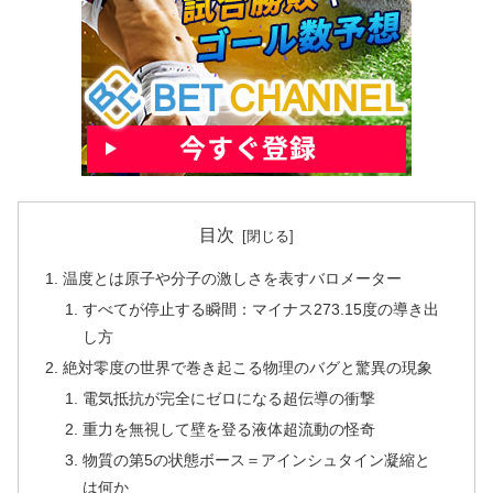
目次
温度とは原子や分子の激しさを表すバロメーター
すべてが停止する瞬間：マイナス273.15度の導き出
し方
絶対零度の世界で巻き起こる物理のバグと驚異の現象
電気抵抗が完全にゼロになる超伝導の衝撃
重力を無視して壁を登る液体超流動の怪奇
物質の第5の状態ボース＝アインシュタイン凝縮と
は何か