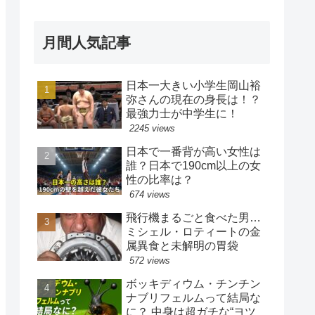
月間人気記事
日本一大きい小学生岡山裕
弥さんの現在の身長は！？
最強力士が中学生に！
2245 views
日本で一番背が高い女性は
誰？日本で190cm以上の女
性の比率は？
674 views
飛行機まるごと食べた男…
ミシェル・ロティートの金
属異食と未解明の胃袋
572 views
ボッキディウム・チンチン
ナブリフェルムって結局な
に？ 中身は超ガチな“ヨツ