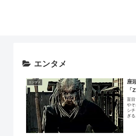
エンタメ
座
エンタメ
「Z
盲目
やそ
シチ
ぎる