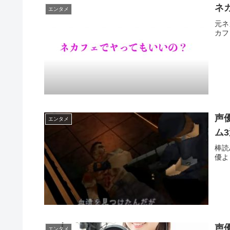
ネ
エンタメ
元ネ
カフ
声
エンタメ
ム
棒読
優よ
声
エンタメ