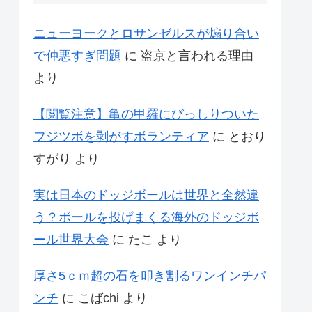
ニューヨークとロサンゼルスが煽り合い
で仲悪すぎ問題
に
盗京と言われる理由
より
【閲覧注意】亀の甲羅にびっしりついた
フジツボを剥がすボランティア
に
とおり
すがり
より
実は日本のドッジボールは世界と全然違
う？ボールを投げまくる海外のドッジボ
ール世界大会
に
たこ
より
厚さ5ｃｍ超の石を叩き割るワンインチパ
ンチ
に
こばchi
より