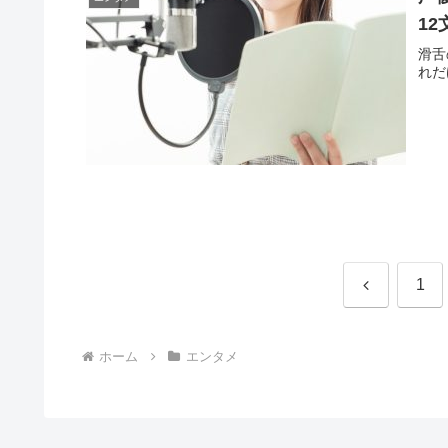
1
滑舌
れだ
前
1
へ
ホーム
エンタメ