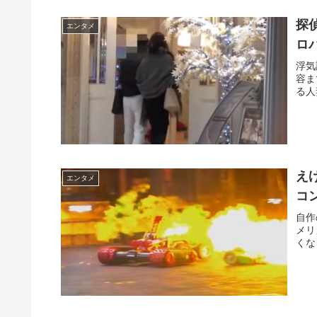
探
エンタメ
ロ
浮気
容ま
る人
え
エンタメ
コ
自作
メリ
くな