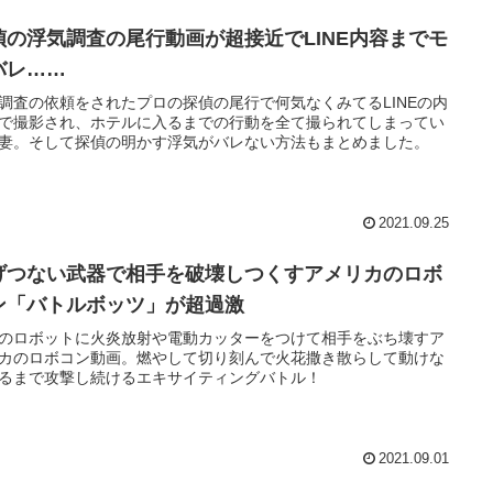
偵の浮気調査の尾行動画が超接近でLINE内容までモ
バレ……
調査の依頼をされたプロの探偵の尾行で何気なくみてるLINEの内
で撮影され、ホテルに入るまでの行動を全て撮られてしまってい
妻。そして探偵の明かす浮気がバレない方法もまとめました。
2021.09.25
げつない武器で相手を破壊しつくすアメリカのロボ
ン「バトルボッツ」が超過激
のロボットに火炎放射や電動カッターをつけて相手をぶち壊すア
カのロボコン動画。燃やして切り刻んで火花撒き散らして動けな
るまで攻撃し続けるエキサイティングバトル！
2021.09.01