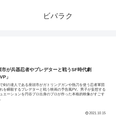
ビバラク
頭市が兵器忍者やプレデターと戦うSF時代劇
VP」
で剣の達人である座頭市がガトリングガンや熱刀を使う忍者軍団
れを瞬殺するプレデターと戦う映画の予告風PV。男子が妄想する
ュエーションを円谷プロ出身のプロが作った本格的映像がすごす
。
2021.10.15