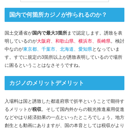
国内で何箇所カジノが作られるのか？
国土交通省が
国内で最大3箇所
まで認定します。誘致を表
明しているのが
大阪府、和歌山県、横浜市、長崎県
。検討
中なのが
東京都、千葉市、北海道、愛知県
となっていま
す。すでに規定の3箇所以上が誘致表明しているので場所
に困るということはなさそうですね。
カジノのメリットデメリット
入場料は国と誘致した都道府県で折半ということで期待す
るメリットが
税収
。そして国内外からの観光推進雇用促進
などやはり経済効果の一点といったところでしょう。地方
創生とも動画にありますが、国の本音としては税収がより