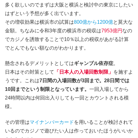
多く欲しいのでまずは大阪と横浜と検討中の東京にしたい
はずという予想が多く出ています。
その増収効果は横浜市の試算は
800億から1200億
と莫大な
金額。ちなみに令和3年度の横浜市の税収は
7953億円
なの
でカジノを誘致することで10％以上の税収があがる計算
でとんでもない額なのがわかります。
懸念されるデメリットとしては
ギャンブル依存症
。
日本はその対策として
「日本人の入場回数制限」
を施すよ
うです。これは
7日間の入場回数が3回まで。28日間では
10回までという制限となっています。
一回入場してから
24時間以内は何回出入りしても一回とカウントされる模
様。
その管理は
マイナンバーカード
を用いることが検討されて
いるのでカジノで遊びたい人は作っておいたほうがいいか