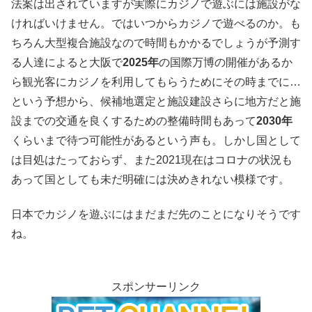
法案は出されていますが実際にカジノで遊ぶには施設がな
ければいけません。ではいつからカジノで遊べるのか。も
ちろん大型複合施設なので時間もかかるでしょうが予測す
る人達によると大阪で
2025年
の国際万博の開催があるか
ら観光客にカジノを利用してもらうためにその時までに…
という予想から、候補地選定と施設建設さらに地方だと施
設までの交通を良くするための整備時間もあって
2030年
くらいまで待つ可能性があるという声も。しかし国として
は目処はたっておらず、また2021現在はコロナの状況も
あって国としても未だ明確には決めきれない模様です。
日本でカジノを遊ぶにはまだまだ先のことになりそうです
ね。
スポンサーリンク