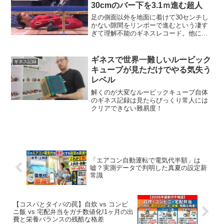
30cmのバー下を3.1ｍ進む超人
足の側面以外を地面に着けて30センチし
かない隙間をリンボーで進むという凄す
ぎて理解不能のギネスレコード。他にも
車の下や目隠しリンボーなどの超人動画
を掲載しています。
ギネスで世界一難しいルービック
ギネス記録
キューブが見ただけでやる気失う
レベル
解くのが大変なルービックキューブ自体
のギネス記録は見たらびっくり常人には
クリアできない難易度！
「エアコン自動運転で電気代半額」は
嘘？実測データで判明した真夏の設定新
常識
【コスパとタイパの罠】自炊 vs コンビ
ニ飯 vs 宅配弁当をガチ数値化!1ヶ月の出
費と栄養バランスの残酷な格差