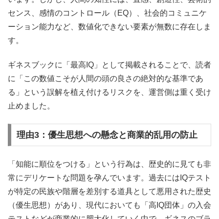
センス、感情のコントロール（EQ）、社会的コミュニケ
ーション能力など、数値化できない要素が無数に存在しま
す。
ギネスブックに「最高IQ」として掲載されることで、読者
に「この数値こそが人間の頭の良さの絶対的な基準であ
る」という誤解を植え付けるリスクを、運営側は重く受け
止めました。
理由3：優生思想への懸念と商業的乱用の防止
「知能に順位をつける」という行為は、歴史的に見ても非
常にデリケートな問題を孕んでいます。過去にはIQテスト
が特定の民族や階層を差別する道具として悪用された歴史
（優生思想）があり、現代においても「高IQ団体」の入会
テストなどが商業的に肥大化していく中で、ギネスのブラ