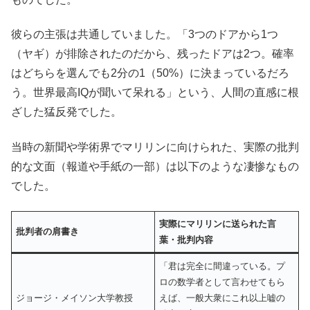
彼らの主張は共通していました。「3つのドアから1つ
（ヤギ）が排除されたのだから、残ったドアは2つ。確率
はどちらを選んでも2分の1（50%）に決まっているだろ
う。世界最高IQが聞いて呆れる」という、人間の直感に根
ざした猛反発でした。
当時の新聞や学術界でマリリンに向けられた、実際の批判
的な文面（報道や手紙の一部）は以下のような凄惨なもの
でした。
実際にマリリンに送られた言
批判者の肩書き
葉・批判内容
「君は完全に間違っている。プ
ロの数学者として言わせてもら
ジョージ・メイソン大学教授
えば、一般大衆にこれ以上嘘の