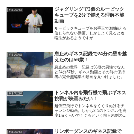
ジャグリングで3個のルービック
ギネス記録
キューブを2分で揃える理解不能
動画
ルービックキューブをお手玉で3個揃える
信じられない動画。しかしよく見ると攻
略法があるようですが……
息止めギネス記録で24分の壁を越
ギネス記録
えたのは56歳！
息止めの世界一記録は56歳の男性でなん
と24分37秒。ギネス動画とその前の保持
者の完全無編集の動画を見つけました。
トンネル内を飛行機で飛ぶギネス
ギネス記録
挑戦が映画みたい！
超低空飛行でトンネルをくぐりぬけるチ
ャレンジ動画。しかも2つのトンネルを高
度1ｍくらいでくぐるという前人未到の記
録・・・
リンボーダンスのギネス記録で
ギネス記録