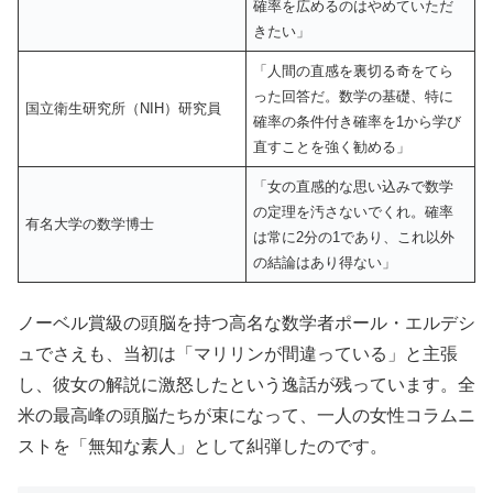
確率を広めるのはやめていただ
きたい」
「人間の直感を裏切る奇をてら
った回答だ。数学の基礎、特に
国立衛生研究所（NIH）研究員
確率の条件付き確率を1から学び
直すことを強く勧める」
「女の直感的な思い込みで数学
の定理を汚さないでくれ。確率
有名大学の数学博士
は常に2分の1であり、これ以外
の結論はあり得ない」
ノーベル賞級の頭脳を持つ高名な数学者ポール・エルデシ
ュでさえも、当初は「マリリンが間違っている」と主張
し、彼女の解説に激怒したという逸話が残っています。全
米の最高峰の頭脳たちが束になって、一人の女性コラムニ
ストを「無知な素人」として糾弾したのです。