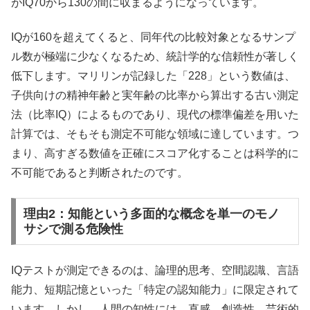
がIQ70から130の間に収まるようになっています。
IQが160を超えてくると、同年代の比較対象となるサンプ
ル数が極端に少なくなるため、統計学的な信頼性が著しく
低下します。マリリンが記録した「228」という数値は、
子供向けの精神年齢と実年齢の比率から算出する古い測定
法（比率IQ）によるものであり、現代の標準偏差を用いた
計算では、そもそも測定不可能な領域に達しています。つ
まり、高すぎる数値を正確にスコア化することは科学的に
不可能であると判断されたのです。
理由2：知能という多面的な概念を単一のモノ
サシで測る危険性
IQテストが測定できるのは、論理的思考、空間認識、言語
能力、短期記憶といった「特定の認知能力」に限定されて
います。しかし、人間の知性には、直感、創造性、芸術的