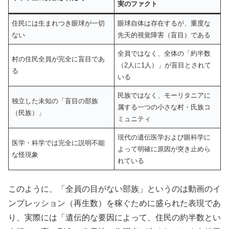
実のファクト
住民には生まれつき眼球が一切
眼球自体は存在するが、重度な
ない
先天的視覚障害（盲目）である
全員ではなく、全体の「約半数
村の住民全員が完全に盲目であ
（2人に1人）」が盲目とされて
る
いる
民族ではなく、モーリタニアに
独立した未知の「盲目の部族
属する一つの小さな村・氏族コ
（民族）」
ミュニティ
現代の遺伝医学および眼科学に
医学・科学では完全に説明不能
よって明確に原因が突き止めら
な怪現象
れている
このように、「全員の目がない部族」というのは動画のイ
ンプレッション（再生数）を稼ぐために盛られた表現であ
り、実際には「遺伝的な要因によって、住民の約半数とい