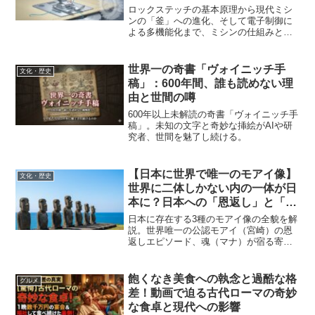
ロックステッチの基本原理から現代ミシ
ンの「釜」への進化、そして電子制御に
よる多機能化まで、ミシンの仕組みと歴
史を4000文字超で徹底解説。
世界一の奇書「ヴォイニッチ手
文化・歴史
稿」：600年間、誰も読めない理
由と世間の噂
600年以上未解読の奇書「ヴォイニッチ手
稿」。未知の文字と奇妙な挿絵がAIや研
究者、世間を魅了し続ける。
【日本に世界で唯一のモアイ像】
文化・歴史
世界に二体しかない内の一体が日
本に？日本への「恩返し」と「魂
（マナ）」の物語
日本に存在する3種のモアイ像の全貌を解
説。世界唯一の公認モアイ（宮崎）の恩
返しエピソード、魂（マナ）が宿る寄贈
モアイ（宮城）の絆
飽くなき美食への執念と過酷な格
グルメ
差！動画で迫る古代ローマの奇妙
な食卓と現代への影響