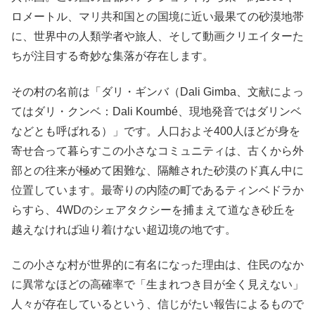
ロメートル、マリ共和国との国境に近い最果ての砂漠地帯
に、世界中の人類学者や旅人、そして動画クリエイターた
ちが注目する奇妙な集落が存在します。
その村の名前は「ダリ・ギンバ（Dali Gimba、文献によっ
てはダリ・クンベ：Dali Koumbé、現地発音ではダリンベ
などとも呼ばれる）」です。人口およそ400人ほどが身を
寄せ合って暮らすこの小さなコミュニティは、古くから外
部との往来が極めて困難な、隔離された砂漠のド真ん中に
位置しています。最寄りの内陸の町であるティンベドラか
らすら、4WDのシェアタクシーを捕まえて道なき砂丘を
越えなければ辿り着けない超辺境の地です。
この小さな村が世界的に有名になった理由は、住民のなか
に異常なほどの高確率で「生まれつき目が全く見えない」
人々が存在しているという、信じがたい報告によるもので