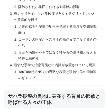
メカニズム
隔離された小集団における血縁婚の影響
視力を持たずにサハラ砂漠で自立するダリ・ギンバ村
の驚異的な日常
足裏の感覚と記憶で地形を把握する高度な空間認識
能力
コーランの暗記からスマホの操作までこなす驚きの
生活
盲目を病気や不幸ではなく神からの贈り物と捉える
特異な精神性
適切な手術で治療可能な白内障が放置されている現実
YouTubeやSNSでの過激な表現と現地住民の価値観
のギャップ
サハラ砂漠の奥地に実在する盲目の部族と
呼ばれる人々の正体