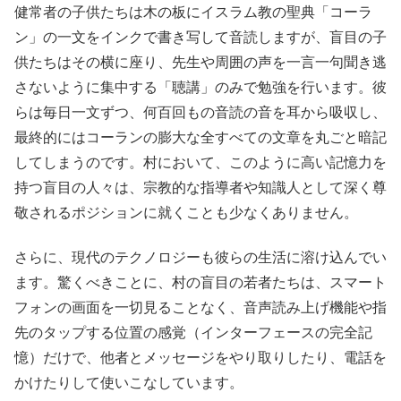
健常者の子供たちは木の板にイスラム教の聖典「コーラ
ン」の一文をインクで書き写して音読しますが、盲目の子
供たちはその横に座り、先生や周囲の声を一言一句聞き逃
さないように集中する「聴講」のみで勉強を行います。彼
らは毎日一文ずつ、何百回もの音読の音を耳から吸収し、
最終的にはコーランの膨大な全すべての文章を丸ごと暗記
してしまうのです。村において、このように高い記憶力を
持つ盲目の人々は、宗教的な指導者や知識人として深く尊
敬されるポジションに就くことも少なくありません。
さらに、現代のテクノロジーも彼らの生活に溶け込んでい
ます。驚くべきことに、村の盲目の若者たちは、スマート
フォンの画面を一切見ることなく、音声読み上げ機能や指
先のタップする位置の感覚（インターフェースの完全記
憶）だけで、他者とメッセージをやり取りしたり、電話を
かけたりして使いこなしています。