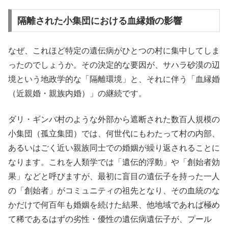
隔離された小集団における血縁婚の影響
なぜ、これほど特定の遺伝病がひとつの村に集中してしま
ったのでしょうか。その決定的な要因が、サハラ砂漠の辺
境という地政学的な「隔離環境」と、それに伴う「血縁婚
（近親婚・親族内婚）」の継続です。
ダリ・ギンバ村のような外部から遮断された数百人規模の
小集団（孤立集団）では、何世代にもわたって村の内部、
あるいはごく近い親族同士での婚姻が繰り返されることに
なります。これを人類学では「遺伝的浮動」や「創始者効
果」などと呼びますが、最初に盲目の遺伝子を持った一人
の「創始者」がコミュニティの祖先となり、その血統のな
かだけで何百年も婚姻を続けた結果、他地域であれば極め
て稀であるはずの劣性・優性の遺伝病遺伝子が、プール