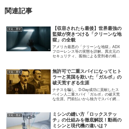
関連記事
【収容されたら最後】世界最強の
文化・歴史
監獄が突きつける「クリーンな地
獄」の全貌
アメリカ最悪の「クリーンな地獄」ADX
フローレンス等の実態を詳解。異次元の
セキュリティ、孤独による受刑者の精神
崩壊、そして司法の是非を問う衝撃の記
事です。
無許可で二重スパイになってヒト
文化・歴史
ラーと英国を欺いた「ガルボ」の
破天荒すぎる生涯
ナチスを騙し、D-Day成功に貢献したス
ペイン人二重スパイ「ガルボ」の破天荒
な生涯。門前払いから独力でスパイ網を
構築し、敵味方両方から勲章を得た天才
的な詐欺師の物語です。
ミシンの縫い方「ロックステッ
文化・歴史
チ」の仕組みを徹底解説！動画の
ミシンと現代機の違いは？