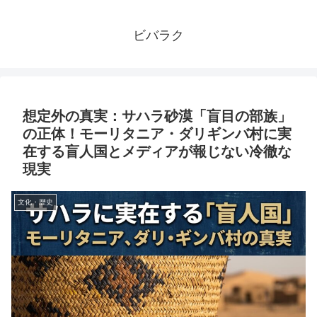
ビバラク
想定外の真実：サハラ砂漠「盲目の部族」
の正体！モーリタニア・ダリギンバ村に実
在する盲人国とメディアが報じない冷徹な
現実
文化・歴史