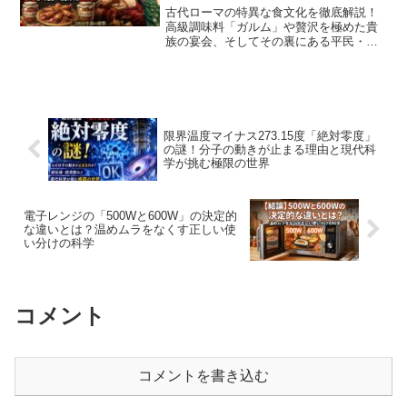
古代ローマの特異な食文化を徹底解説！
高級調味料「ガルム」や贅沢を極めた貴
族の宴会、そしてその裏にある平民・奴
隷の過酷な格差まで、2000年前の食卓の
真実と現代への影響を解き明かします。
限界温度マイナス273.15度「絶対零度」
の謎！分子の動きが止まる理由と現代科
学が挑む極限の世界
電子レンジの「500Wと600W」の決定的
な違いとは？温めムラをなくす正しい使
い分けの科学
コメント
コメントを書き込む