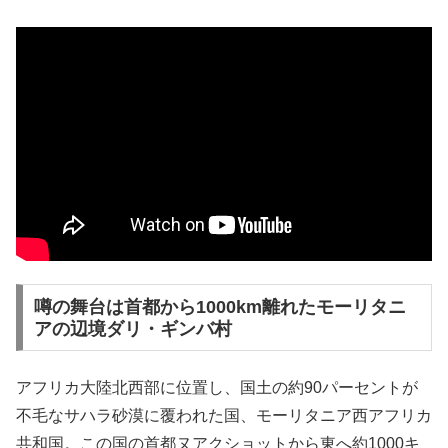
噂の舞台は首都から1000km離れたモーリタニ
アの辺境ダリ・ギンバ村
アフリカ大陸北西部に位置し、国土の約90パーセントが
不毛なサハラ砂漠に覆われた国、モーリタニア西アフリカ
共和国。この国の首都ヌアクショットから東へ約1000キ