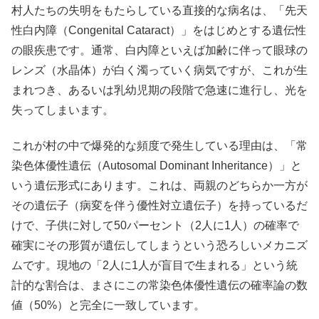
村人たちの失明をもたらしている直接的な病名は、「先天
性白内障（Congenital Cataract）」をはじめとする遺伝性
の眼疾患です。通常、白内障といえば加齢に伴って眼球の
レンズ（水晶体）が白く濁っていく病気ですが、これが生
まれつき、あるいは乳幼児期の段階で急速に進行し、光を
失ってしまいます。
これが村の中で爆発的な頻度で発生している理由は、「常
染色体優性遺伝（Autosomal Dominant Inheritance）」と
いう遺伝形式にあります。これは、両親のどちらか一方が
その遺伝子（病変を伴う優性対立遺伝子）を持っているだ
けで、子供に対して50パーセント（2人に1人）の確率で
確実にその形質が遺伝してしまうという恐ろしいメカニズ
ムです。現地の「2人に1人が盲目で生まれる」という統
計的な割合は、まさにこの常染色体優性遺伝の確率論の数
値（50%）と完全に一致しています。