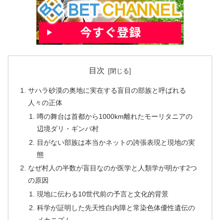
目次
サハラ砂漠の奥地に実在する盲目の部族と呼ばれる
人々の正体
噂の舞台は首都から1000km離れたモーリタニアの
辺境ダリ・ギンバ村
目がない部族は本当かネットの誇張表現と現地の実
態
なぜ村人の半数が盲目なのか医学と人類学が明かす2つ
の原因
現地に伝わる10世代前の予言と文化的背景
科学が証明した先天性白内障と常染色体優性遺伝の