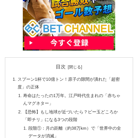
目次
スプーン1杯で10億トン！原子の隙間が潰れた「超密
度」の正体
寿命はたったの1万年。江戸時代生まれの「赤ちゃ
んマグネター」
【恐怖】もし地球が近づいたら？ビー玉どころか
「即チリ」になる3つの段階
段階①：月の距離（約38万km）で「世界中の全
データが消滅」