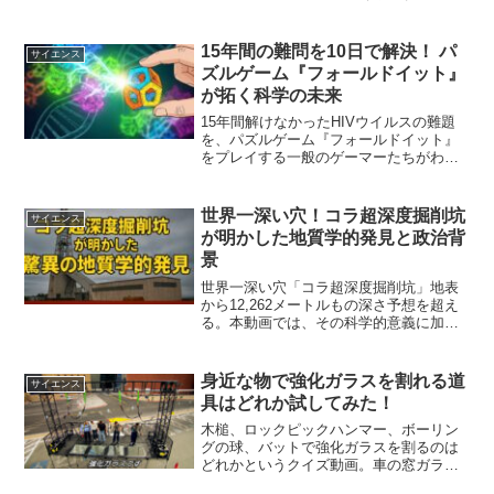
に終わった「10進法時計」の歴史や、最
強の数字「60」の利便性を深掘りしま
す。
15年間の難問を10日で解決！ パ
サイエンス
ズルゲーム『フォールドイット』
が拓く科学の未来
15年間解けなかったHIVウイルスの難題
を、パズルゲーム『フォールドイット』
をプレイする一般のゲーマーたちがわず
か10日で解決。科学と遊びが融合した驚
きの実話を紹介します。
世界一深い穴！コラ超深度掘削坑
サイエンス
が明かした地質学的発見と政治背
景
世界一深い穴「コラ超深度掘削坑」地表
から12,262メートルもの深さ予想を超え
る。本動画では、その科学的意義に加
え、背景にあった米ソ間の科学競争や地
政学的な影響にも迫ります。科学と政治
が交錯する、地球深部探査の真実をぜひ
身近な物で強化ガラスを割れる道
サイエンス
ご覧ください。
具はどれか試してみた！
木槌、ロックピックハンマー、ボーリン
グの球、バットで強化ガラスを割るのは
どれかというクイズ動画。車の窓ガラス
を割る道具はどれかという解説も。