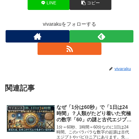
LINE
コピー
vivarakuをフォローする
vivaraku
関連記事
なぜ「1分は60秒」で「1日は24
サイエンス
時間」？人類がたどり着いた究極
の数字「60」の謎と古代エジプト
の知恵
1分＝60秒、1時間＝60分なのに1日は24
時間。このバラバラな数字の起源は古代
エジプトやバビロニアにあります。失敗