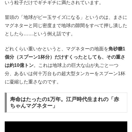
いう粒子だけでギチギチに満たされています。
冒頭の「地球がビー玉サイズになる」というのは、まさに
マグネターと同じ密度まで地球の隙間をすべて押し潰した
としたら……という例え話です。
どれくらい重いかというと、マグネターの地面を
角砂糖
1
個分（スプーン
1
杯分）だけすくったとしても、その重さ
は約
10
億トン
。これは地球上の巨大な山が丸ごと一つ
分、あるいは何十万台もの超大型タンカーをスプーン1杯
に凝縮した重さなのです。
寿命はたったの1万年。江戸時代生まれの「赤
ちゃんマグネター」