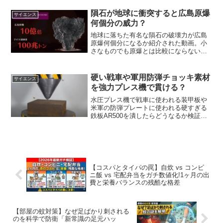
隕石が地球に衝突すると広島原爆
サイエンス
何個分の威力？
地球に落ちた有名な隕石の破壊力が広島
原爆何個分になるか紹介された動画。小
さなものでも原爆とは比較にならない桁
違いの威力に驚きます。
硬い戦車や軍用防弾チョッキ素材
サイエンス
を強力プレス機で貫ける？
水圧プレス機で戦車に使われる装甲板や
米軍の防弾プレートに使われる硬すぎる
鉄板AR500を潰したらどうなるか検証。
AR500の硬さはどれくらいすごいのかも
かんたん解説
【コスパとタイパの罠】自炊 vs コンビ
ニ飯 vs 宅配弁当をガチ数値化!1ヶ月の出
費と栄養バランスの残酷な格差
【部屋の蚊対策】なぜ足ばかり刺される
のを科学で防衛「新常識の足元ハッ