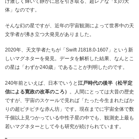
け激しく輝いて静かに息を引き取る、超レアな「幻の天
体」なのです。
そんな幻の星ですが、近年の宇宙観測によって世界中の天
文学者が沸き立つ大発見がありました。
2020年、天文学者たちが「Swift J1818.0-1607」という新
しいマグネターを発見。データを解析した結果、なんとこ
の星は「わずか240歳」であることが判明したのです。
240年前といえば、日本でいうと
江戸時代の後半（松平定
信による寛政の改革のころ）
。人間にとっては大昔の歴史
ですが、宇宙のスケールで見れば「たった今生まれたばか
りの超ピチピチな赤ん坊」です。現在までに宇宙全体で数
千個以上見つかっている中性子星の中でも、観測史上最も
若いマグネターとして今も研究が続けられています。