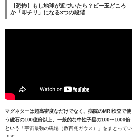
【恐怖】もし地球が近づいたら？ビー玉どころ
か「即チリ」になる3つの段階
マグネターは超高密度なだけでなく、病院の
MRI
検査で使
う磁石の
100
億倍以上、一般的な中性子星の
100
〜
1000
倍
という
「宇宙最強の磁場（数百兆ガウス）」をまとってい
ます。