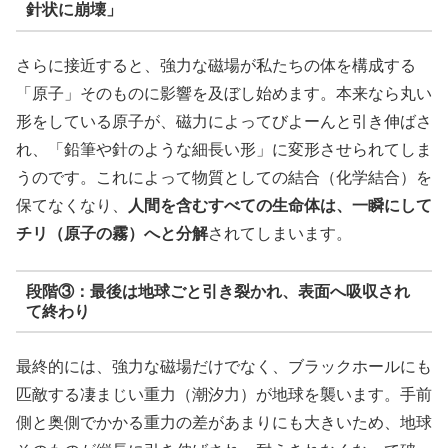
針状に崩壊」
さらに接近すると、強力な磁場が私たちの体を構成する
「原子」そのものに影響を及ぼし始めます。本来なら丸い
形をしている原子が、磁力によってびよーんと引き伸ばさ
れ、「鉛筆や針のような細長い形」に変形させられてしま
うのです。これによって物質としての結合（化学結合）を
保てなくなり、
人間を含むすべての生命体は、一瞬にして
チリ（原子の霧）へと分解
されてしまいます。
段階③：最後は地球ごと引き裂かれ、表面へ吸収され
て終わり
最終的には、強力な磁場だけでなく、ブラックホールにも
匹敵する凄まじい重力（潮汐力）が地球を襲います。手前
側と奥側でかかる重力の差があまりにも大きいため、地球