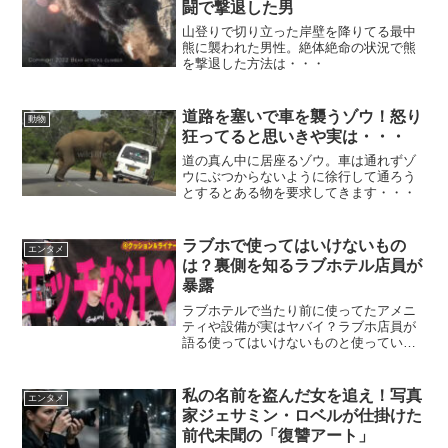
闘で撃退した男
山登りで切り立った岸壁を降りてる最中
熊に襲われた男性。絶体絶命の状況で熊
を撃退した方法は・・・
道路を塞いで車を襲うゾウ！怒り
動物
狂ってると思いきや実は・・・
道の真ん中に居座るゾウ。車は通れずゾ
ウにぶつからないように徐行して通ろう
とするとある物を要求してきます・・・
ラブホで使ってはいけないもの
エンタメ
は？裏側を知るラブホテル店員が
暴露
ラブホテルで当たり前に使ってたアメニ
ティや設備が実はヤバイ？ラブホ店員が
語る使ってはいけないものと使っていい
ものとは？またラブホのヤバイエピソー
ドまとめも。
私の名前を盗んだ女を追え！写真
エンタメ
家ジェサミン・ロベルが仕掛けた
前代未聞の「復讐アート」