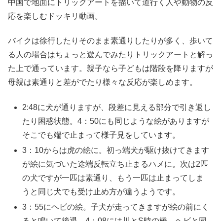
中国で地面にトリックアートを描いて道行く人や動物の反
応を楽しむドッキリ動画。
バイクは徐行したりそのまま素通りしたりが多く、歩いて
る人の場合はちょっと遊んでみたりトリックアートと解っ
た上で通っています。親子なら子どもは階段を降りますが
母親は素通りと差がでたり様々な反応が楽しめます。
2:48に犬が通りますが、段差に見える部分で引き返し
たり困惑状態。4：50にも同じような絵がありますが
そこでも端で止まって様子見をしています。
3：10からは虎の絵に。初っ端犬が駆け抜けてきます
が絵に気づいた途端反転立ち止まるハメに。次は2匹
の犬ですが一匹は素通り、もう一匹は止まってしま
うと同じ犬でも受け止め方が違うようです。
3：55にヘビの絵。子犬が走ってきますが絵の前にく
ると鳴いて後退。4：08には川とS時の橋。ヘビと同