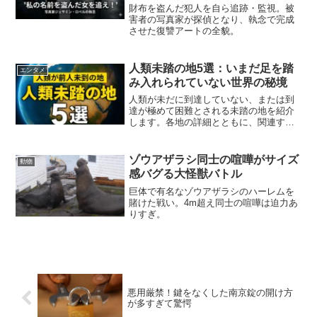
財布を盗んだ犯人を自ら追跡・監視。被
害者の写真家が探偵となり、執念で完成
させた復讐アートの全貌。
人類未踏の地5選：いまだ足を踏
エンタメ
み入れられていない世界の秘境
人類が未だに到達していない、または到
達が極めて困難とされる未踏の地を紹介
します。各地の詳細とともに、関連する
YouTube動画を紹介
ゾウアザラシ同士の喧嘩がサイズ
動物
感バグる大怪獣バトル
巨体で有名なゾウアザラシのハーレムを
賭けた戦い。4m超え同士の喧嘩は迫力あ
りすぎ。
悪用厳禁！鍵をなくした南京錠の開け方
が多すぎて驚愕