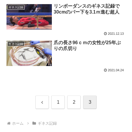
リンボーダンスのギネス記録で
ギネス記録
30cmのバー下を3.1ｍ進む超人
2021.12.13
爪の長さ96ｃｍの女性が25年ぶ
ギネス記録
りの爪切り
2021.04.24
前
1
2
3
へ
ホーム
ギネス記録