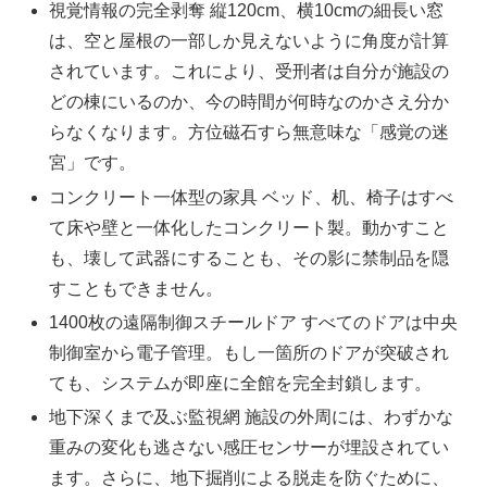
視覚情報の完全剥奪 縦120cm、横10cmの細長い窓
は、空と屋根の一部しか見えないように角度が計算
されています。これにより、受刑者は自分が施設の
どの棟にいるのか、今の時間が何時なのかさえ分か
らなくなります。方位磁石すら無意味な「感覚の迷
宮」です。
コンクリート一体型の家具 ベッド、机、椅子はすべ
て床や壁と一体化したコンクリート製。動かすこと
も、壊して武器にすることも、その影に禁制品を隠
すこともできません。
1400枚の遠隔制御スチールドア すべてのドアは中央
制御室から電子管理。もし一箇所のドアが突破され
ても、システムが即座に全館を完全封鎖します。
地下深くまで及ぶ監視網 施設の外周には、わずかな
重みの変化も逃さない感圧センサーが埋設されてい
ます。さらに、地下掘削による脱走を防ぐために、