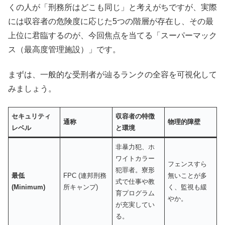
くの人が「刑務所はどこも同じ」と考えがちですが、実際
には収容者の危険度に応じた5つの階層が存在し、その最
上位に君臨するのが、今回焦点を当てる「スーパーマック
ス（最高度管理施設）」です。
まずは、一般的な受刑者が辿るランクの全容を可視化して
みましょう。
セキュリティ
収容者の特徴
通称
物理的障壁
レベル
と環境
非暴力犯、ホ
ワイトカラー
フェンスすら
犯罪者。寮形
最低
FPC (連邦刑務
無いことが多
式で仕事や教
(Minimum)
所キャンプ)
く、監視も緩
育プログラム
やか。
が充実してい
る。