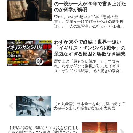
の一晩か一人が20年で書き上げた
のか科学が解明
92cm、75kgの超巨大写本「悪魔の聖
書」。悪魔が一晩で作った伝説の嘘を検
証し、一人の筆写者が20年かけた孤独な
闘いと失われたページの謎に迫る。
わずか38分で終結！世界一短い
文化・歴史
「イギリス・ザンジバル戦争」の
呆気なすぎる原因と容赦なき結末
歴史上の「最も短い戦争」として知ら
れ、わずか38分で勝敗が決したイギリ
ス・ザンジバル戦争。その驚きの勃発原
因から圧倒的な兵力差、容赦なき戦況と
残酷な結末までを徹底解説します。
【五九豪雪】日本全土を4ヶ月襲い続けて
大被害を出した昭和の記録的大豪雪
【衝撃の実話】3年間の大火災を核使用し
たら23秒で消火？ソ連流「物理こそパワ