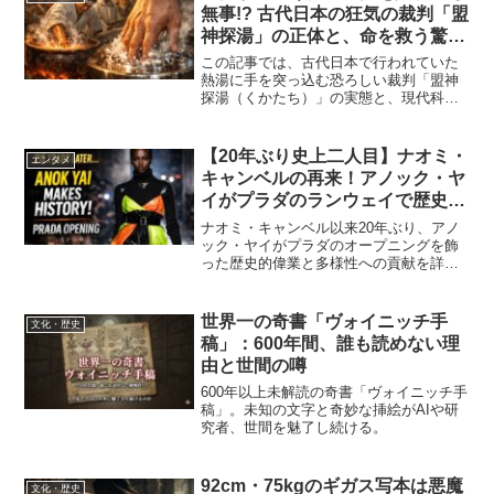
無事!? 古代日本の狂気の裁判「盟
神探湯」の正体と、命を救う驚き
の科学原理
この記事では、古代日本で行われていた
熱湯に手を突っ込む恐ろしい裁判「盟神
探湯（くかたち）」の実態と、現代科学
で説明可能な「溶けた鉛に指を入れても
無事な理由」を徹底解説します。
【20年ぶり史上二人目】ナオミ・
エンタメ
キャンベルの再来！アノック・ヤ
イがプラダのランウェイで歴史を
変えた瞬間
ナオミ・キャンベル以来20年ぶり、アノ
ック・ヤイがプラダのオープニングを飾
った歴史的偉業と多様性への貢献を詳
述。
世界一の奇書「ヴォイニッチ手
文化・歴史
稿」：600年間、誰も読めない理
由と世間の噂
600年以上未解読の奇書「ヴォイニッチ手
稿」。未知の文字と奇妙な挿絵がAIや研
究者、世間を魅了し続ける。
92cm・75kgのギガス写本は悪魔
文化・歴史