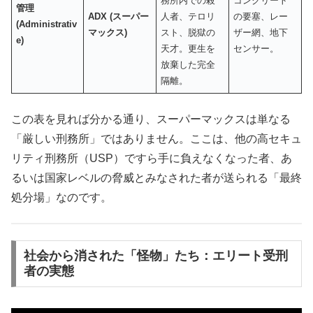
務所内での殺
コンクリート
管理
ADX (
スーパー
人者、テロリ
の要塞、レー
(Administrativ
マックス
)
スト、脱獄の
ザー網、地下
e)
天才。更生を
センサー。
放棄した完全
隔離。
この表を見れば分かる通り、スーパーマックスは単なる
「厳しい刑務所」ではありません。ここは、他の高セキュ
リティ刑務所（USP）ですら手に負えなくなった者、あ
るいは国家レベルの脅威とみなされた者が送られる「最終
処分場」なのです。
社会から消された「怪物」たち：エリート受刑
者の実態