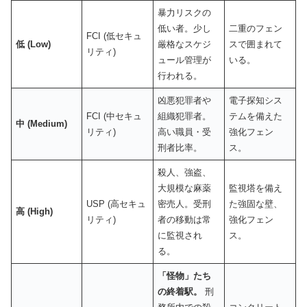
暴力リスクの
低い者。少し
二重のフェン
FCI (低セキュ
低
(Low)
厳格なスケジ
スで囲まれて
リティ)
ュール管理が
いる。
行われる。
凶悪犯罪者や
電子探知シス
FCI (中セキュ
組織犯罪者。
テムを備えた
中
(Medium)
リティ)
高い職員・受
強化フェン
刑者比率。
ス。
殺人、強盗、
大規模な麻薬
監視塔を備え
USP (高セキュ
密売人。受刑
た強固な壁、
高
(High)
リティ)
者の移動は常
強化フェン
に監視され
ス。
る。
「怪物」たち
の終着駅。
刑