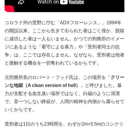
コロラド州の荒野に佇む「ADXフローレンス」。1994年
の開設以来、ここから生きて出られた者はごく僅か、脱獄
に成功した者は一人もいません。かつての刑務所のイメー
ジにあるような「看守による暴力」や「受刑者同士の抗
争」は、ここでは存在しません。なぜなら、受刑者は他者
と接触する機会を一切奪われているからです。
元刑務所長のロバート・フッド氏は、この場所を「
クリー
ンな地獄（A clean version of hell）
」と呼びました。暴
力が支配する血生臭い場所ではなく、白磁のように清潔
で、音一つしない静寂が、人間の精神を内側から腐らせて
いくからです。
受刑者は1日のうち23時間を、わずか2m×3.5mのコンクリ