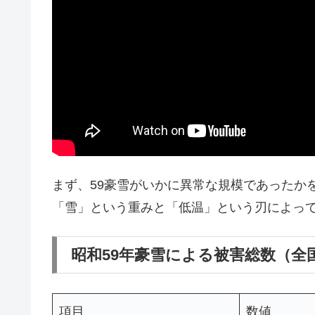
まず、59豪雪がいかに異常な規模であったか
「雪」という重みと「低温」という刃によっ
昭和59年豪雪による被害総数（全
項目
数値