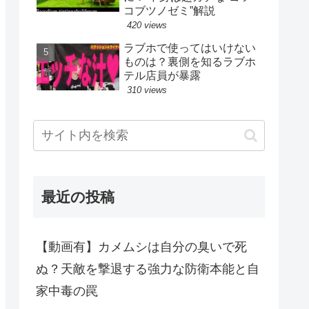
コブツノゼミ”解説
420 views
ラブホで使ってはいけない
ものは？裏側を知るラブホ
テル店員が暴露
310 views
最近の投稿
【動画有】カメムシは自分の臭いで死
ぬ？天敵を撃退する強力な防衛本能と自
家中毒の罠