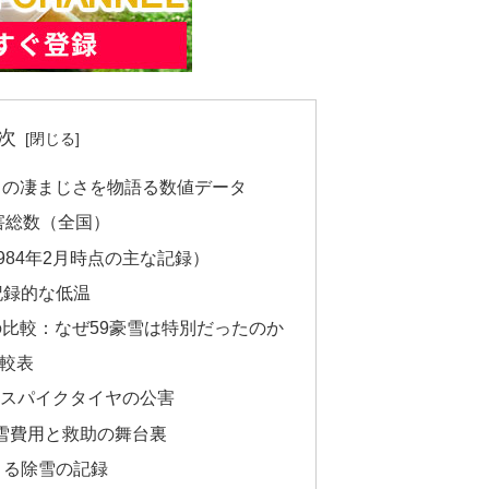
次
」の凄まじさを物語る数値データ
害総数（全国）
984年2月時点の主な記録）
記録的な低温
の比較：なぜ59豪雪は特別だったのか
比較表
スパイクタイヤの公害
雪費用と救助の舞台裏
よる除雪の記録