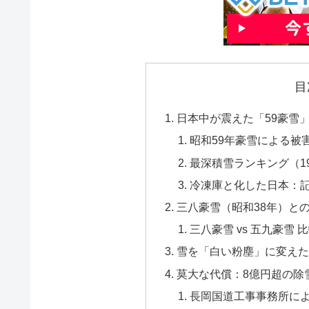
目
日本中が震えた「59豪雪
昭和59年豪雪による被
最深積雪ランキング（1
冷凍庫と化した日本：
三八豪雪（昭和38年）と
三八豪雪 vs 五九豪雪 
雪を「白い粉塵」に変えた
莫大な代償：8億円超の除
長岡国道工事事務所に