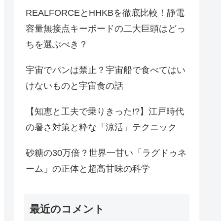
REALFORCEとHHKBを徹底比較！静電
容量無接点キーボードの二大巨頭はどっ
ちを選ぶべき？
宇宙でパンは禁止？宇宙船で食べてはい
けないものと宇宙食の話
【知恵と工夫で乗りきった!?】江戸時代
の暑さ対策と粋な「涼活」テクニック
砂糖の30万倍？世界一甘い「ラグドゥネ
ーム」の正体と超高甘味の科学
最近のコメント