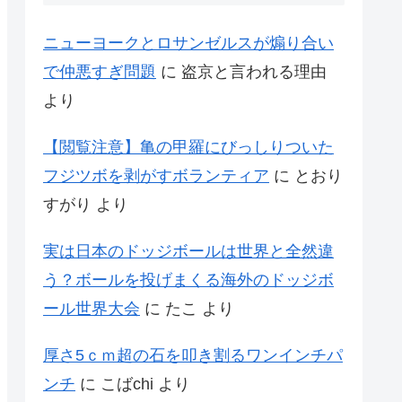
ニューヨークとロサンゼルスが煽り合い
で仲悪すぎ問題
に
盗京と言われる理由
より
【閲覧注意】亀の甲羅にびっしりついた
フジツボを剥がすボランティア
に
とおり
すがり
より
実は日本のドッジボールは世界と全然違
う？ボールを投げまくる海外のドッジボ
ール世界大会
に
たこ
より
厚さ5ｃｍ超の石を叩き割るワンインチパ
ンチ
に
こばchi
より