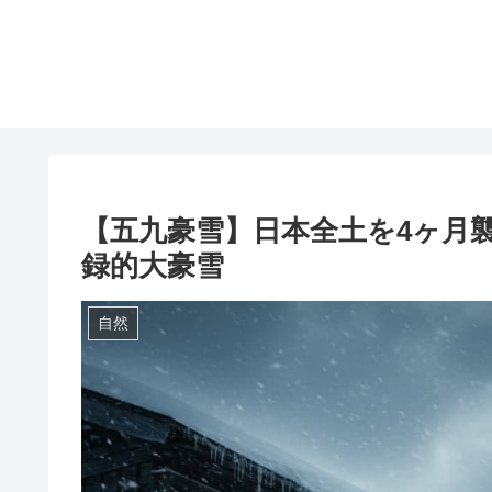
【五九豪雪】日本全土を4ヶ月
録的大豪雪
自然