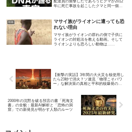
配達員の襲撃したであろうヒグマが2012
年に死亡事故を起こしたクマと同一個体
である可能性が浮上。
マサイ族がライオンに遭っても恐
動物
れない理由
マサイ族がライオンの群れの側で子供に
ライオンの対処法を教える動画。そして
ライオンよりも恐ろしい動物は……
【衝撃の実話】3年間の大火災を核使用し
たら23秒で消火？ソ連流「物理こそパワ
ー」な解決策の真相と平和的核爆発の光
と影
2000年の沈黙を破る預言の書「死海文
書」の全貌：最新AI解析と「恐怖の洞
窟」での新発見が明かす人類のルーツ