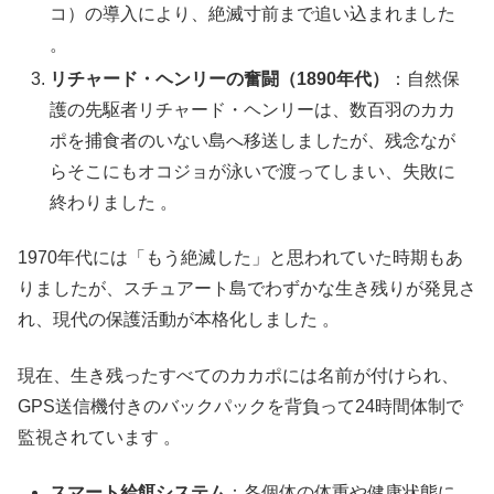
コ）の導入により、絶滅寸前まで追い込まれました
。
リチャード・ヘンリーの奮闘（
1890
年代）
：自然保
護の先駆者リチャード・ヘンリーは、数百羽のカカ
ポを捕食者のいない島へ移送しましたが、残念なが
らそこにもオコジョが泳いで渡ってしまい、失敗に
終わりました 。
1970年代には「もう絶滅した」と思われていた時期もあ
りましたが、スチュアート島でわずかな生き残りが発見さ
れ、現代の保護活動が本格化しました 。
現在、生き残ったすべてのカカポには名前が付けられ、
GPS送信機付きのバックパックを背負って24時間体制で
監視されています 。
スマート給餌システム
：各個体の体重や健康状態に