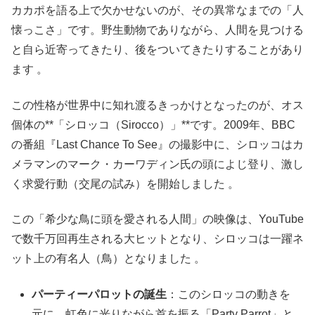
カカポを語る上で欠かせないのが、その異常なまでの「人
懐っこさ」です。野生動物でありながら、人間を見つける
と自ら近寄ってきたり、後をついてきたりすることがあり
ます 。
この性格が世界中に知れ渡るきっかけとなったのが、オス
個体の**「シロッコ（Sirocco）」**です。2009年、BBC
の番組『Last Chance To See』の撮影中に、シロッコはカ
メラマンのマーク・カーワディン氏の頭によじ登り、激し
く求愛行動（交尾の試み）を開始しました 。
この「希少な鳥に頭を愛される人間」の映像は、YouTube
で数千万回再生される大ヒットとなり、シロッコは一躍ネ
ット上の有名人（鳥）となりました 。
パーティーパロットの誕生
：このシロッコの動きを
元に、虹色に光りながら首を振る「Party Parrot」と