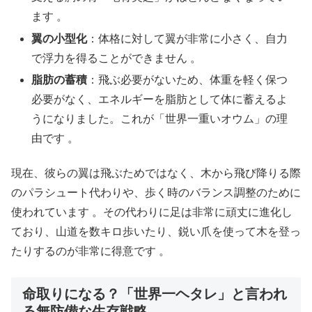
ます 。
翼の小型化
：体格に対して翼が非常に小さく、自力
で浮力を得ることができません 。
脂肪の蓄積
：飛ぶ必要がないため、体重を軽く保つ
必要がなく、エネルギーを脂肪として体に蓄えるよ
うになりました。これが「世界一重いオウム」の理
由です 。
現在、彼らの翼は飛ぶためではなく、木から飛び降りる際
のパラシュート代わりや、歩く時のバランス調整のために
使われています 。その代わりに足は非常に頑丈に進化し
ており、山道を数キロ歩いたり、鋭い爪を使って木を登っ
たりするのが非常に得意です 。
命取りになる？「世界一ヘタレ」と言われ
る無防備な生存戦略