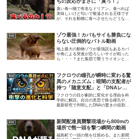
ちの反応がまさに「臭っ！」
臭い食べ物で有名なドリアン。食べれば
美味しいけど匂いで敬遠される王様です
が、それを動物に食べさせたらどうなる
か動物園が実験したら意外と興味深い結
果に
ゾウ最強！カバもサイも勝負にな
動物
らない圧倒的なバトル動画
地上最大の動物ゾウが最強説もあるカバ
や角による突進が恐ろしいサイが戦った
ら・・・？また集団で襲うライオンと戦
うゾウの動画も。
フクロウの瞳孔が瞬時に変わる驚
動物
異のメカニズム：暗闇の支配者が
持つ「随意支配」と「DNAレン
ズ」の科学
フクロウの目が劇的に変化する理由を科
学的に解説。自分の意思で操る瞳孔や、
最新研究で判明したDNAの驚きの役割な
ど、夜の狩人が持つ究極の視覚能力に迫
ります。
新聞配達員襲撃現場から800mの
動物
場所で熊一頭を撃つ瞬間の動画
福島町で一頭の熊を仕留める。また新聞