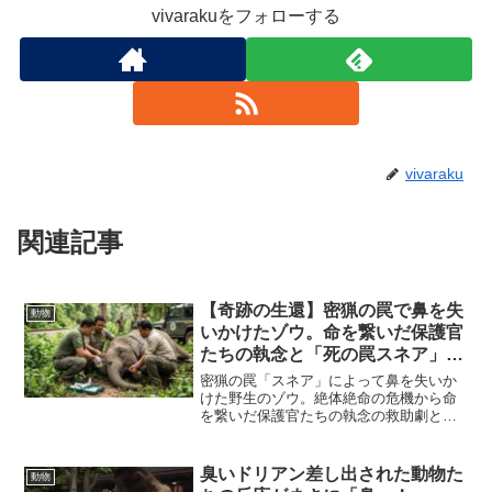
vivarakuをフォローする
vivaraku
関連記事
【奇跡の生還】密猟の罠で鼻を失
動物
いかけたゾウ。命を繋いだ保護官
たちの執念と「死の罠スネア」の
残酷な真実
密猟の罠「スネア」によって鼻を失いか
けた野生のゾウ。絶体絶命の危機から命
を繋いだ保護官たちの執念の救助劇と、3
日後に起きた驚異の回復を徹底解説。
臭いドリアン差し出された動物た
動物