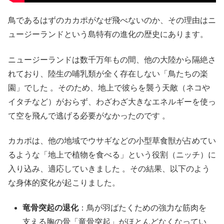
鳥であるはずのカカポがなぜ飛べないのか、その理由はニ
ュージーランドという島特有の進化の歴史にあります。
ニュージーランドは数千万年もの間、他の大陸から隔絶さ
れており、陸生の哺乳類が全く存在しない「鳥たちの楽
園」でした 。そのため、地上で彼らを襲う天敵（ネコや
イタチなど）がおらず、わざわざ大きなエネルギーを使っ
て空を飛んで逃げる必要がなかったのです 。
カカポは、他の地域でウサギなどの小型草食獣が占めてい
るような「地上で植物を食べる」という役割（ニッチ）に
入り込み、適応していきました 。その結果、以下のよう
な身体的変化が起こりました。
竜骨突起の退化
：鳥が羽ばたくための強力な筋肉を
支える胸の骨「竜骨突起」がほとんどなくなってい