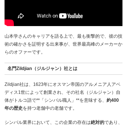
山本学さんのキャリアを語る上で、最も衝撃的で、彼の技
術の確かさを証明する出来事が、世界最高峰のメーカーか
らのオファーです。
名門Zildjian（ジルジャン）社とは
Zildjian社は、1623年にオスマン帝国のアルメニア人アベ
ディス1世によって創業され、その社名（ジルジャン）自
体がトルコ語で**「シンバル職人」**を意味する、
約
400
年の歴史
を持つ老舗中の老舗です。
シンバル業界において、この企業の存在は
絶対的
であり、