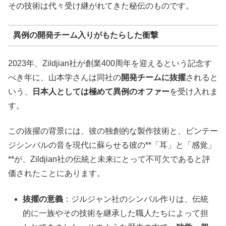
その技術は代々受け継がれてきた秘伝のものです。
異例の開発チーム入りがもたらした衝撃
2023年、Zildjian社が創業400周年を迎えるという記念す
べき年に、山本学さんは同社の
開発チームに抜擢
されると
いう、
日本人としては極めて異例のオファー
を受け入れま
す。
この抜擢の背景には、彼の独創的な製作技術と、ビンテー
ジシンバルの音を現代に蘇らせる彼の**「耳」と「感覚」
**が、Zildjian社の伝統と未来にとって不可欠であると評
価されたことにあります。
抜擢の意義
：ジルジャン社のシンバル作りは、伝統
的に一族やその技術を継承した職人たちによって担