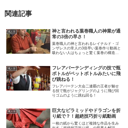
関連記事
神と言われる葉巻職人の神業が通
職人技
常の3倍の早さ！
葉巻職人の神と言われるレイナルド・ゴ
ンザレスの常人の3倍早い葉巻作り動画と
吸わない人はちょっと驚く葉巻の構造や
吸う時間などなどまとめました。
フレアバーテンディングの技で瓶
職人技
ボトルがペットボトルみたいに飛
び跳ねる！
フレアバーテン大会二連覇の王者が魅せ
る技で瓶がジャグリングのように飛び回
りゴムのように跳ね回る！
巨大なピラミッドやドラゴンを折
職人技
り紙で？！超絶技巧折り紙動画
一枚の紙から驚くほど複雑な作品を生み
出す「超絶技巧折り紙」の世界を解説。