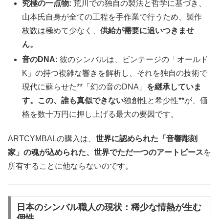
究極の一点物
:
荒川での独自の製法と哲学に基づき、
山本氏自身が全ての工程を手作業で行うため、製作
枚数は極めて少なく、
供給が需要に追いつきませ
ん。
音の
DNA:
彼のシンバルは、ビンテージの「オールド
K」の持つ複雑な響きを解析し、それを独自の技術で
現代に蘇らせた**「幻の音のDNA」
を継承していま
す。この、誰も真似できない
独創性と希少性**が、価
格を数十万円に押し上げる最大の要因です。
ARTCYMBALの購入は、
世界に認められた「音響彫刻
家」の魂が込められた、世界でただ一つのアートピース
を
所有することに他ならないのです。
日本のシンバル職人の現状：稀少な情熱が生む
個性