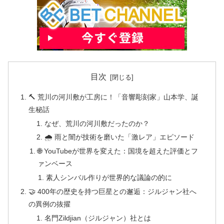
目次
🔨 荒川の河川敷が工房に！「音響彫刻家」山本学、誕
生秘話
なぜ、荒川の河川敷だったのか？
🌧️ 雨と闇が技術を磨いた「激レア」エピソード
🌐 YouTubeが世界を変えた：国境を超えた評価とフ
ァンベース
素人シンバル作りが世界的な議論の的に
🤝 400年の歴史を持つ巨星との邂逅：ジルジャン社へ
の異例の抜擢
名門Zildjian（ジルジャン）社とは