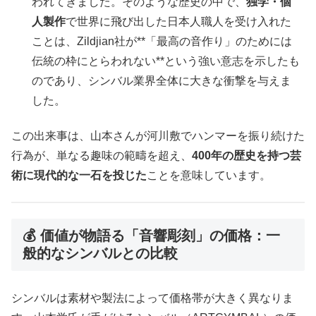
われてきました。そのような歴史の中で、
独学・個
人製作
で世界に飛び出した日本人職人を受け入れた
ことは、Zildjian社が**「最高の音作り」のためには
伝統の枠にとらわれない**という強い意志を示したも
のであり、シンバル業界全体に大きな衝撃を与えま
した。
この出来事は、山本さんが河川敷でハンマーを振り続けた
行為が、単なる趣味の範疇を超え、
400
年の歴史を持つ芸
術に現代的な一石を投じた
ことを意味しています。
💰 価値が物語る「音響彫刻」の価格：一
般的なシンバルとの比較
シンバルは素材や製法によって価格帯が大きく異なりま