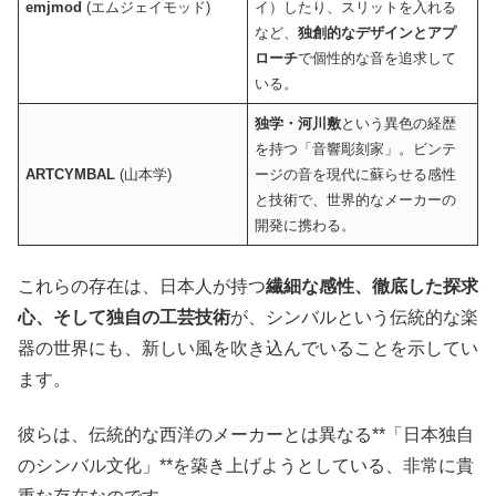
emjmod
(エムジェイモッド)
イ）したり、スリットを入れる
など、
独創的なデザインとアプ
ローチ
で個性的な音を追求して
いる。
独学・河川敷
という異色の経歴
を持つ「音響彫刻家」。ビンテ
ARTCYMBAL
(山本学)
ージの音を現代に蘇らせる感性
と技術で、世界的なメーカーの
開発に携わる。
これらの存在は、日本人が持つ
繊細な感性、徹底した探求
心、そして独自の工芸技術
が、シンバルという伝統的な楽
器の世界にも、新しい風を吹き込んでいることを示してい
ます。
彼らは、伝統的な西洋のメーカーとは異なる**「日本独自
のシンバル文化」**を築き上げようとしている、非常に貴