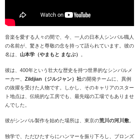
音楽を愛する人々の間で、今、一人の日本人シンバル職人
の名前が、驚きと尊敬の念を持って語られています。彼の
名は、
山本学（やまもと まなぶ）
。
彼は、400年という壮大な歴史を持つ世界的なシンバルメ
ーカー、
Zildjian
（ジルジャン）社
の開発チームに、異例
の抜擢を受けた人物です。しかし、そのキャリアのスター
ト地点は、伝統的な工房でも、最先端の工場でもありませ
んでした。
彼がシンバル製作を始めた場所は、東京の
荒川の河川敷
。
独学で、ただひたすらにハンマーを振り下ろし、ブロンズ