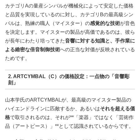
カテゴリAの量産シンバルが機械化によって安定した価格
と品質を実現しているのに対し、カテゴリBの最高級シン
バルは、熟練の職人（マイスター）の
感覚的な技術
が音色
を決定します。マイスターの製品が高価であるのは、彼ら
が長年にわたり培ってきた
音響に対する知識と、手作業に
よる緻密な倍音制御技術
への正当な対価が反映されている
ためです。
2. ARTCYMBAL（C）の価格設定：一点物の「音響彫
刻」
山本学氏のARTCYMBALが、最高級のマイスター製品の
ハイエンドラインに匹敵するか、あるいは
それを超える価
格
で取引されるのは、それが**「楽器」ではなく「芸術作
品（アートピース）」**として認識されているからです。