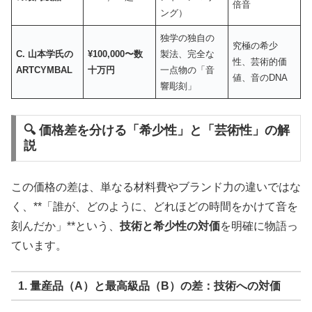
倍音
ング）
独学の独自の
究極の希少
C.
山本学氏の
¥100,000
〜数
製法、完全な
性、芸術的価
ARTCYMBAL
十万円
一点物の「音
値、音のDNA
響彫刻」
🔍 価格差を分ける「希少性」と「芸術性」の解
説
この価格の差は、単なる材料費やブランド力の違いではな
く、**「誰が、どのように、どれほどの時間をかけて音を
刻んだか」**という、
技術と希少性の対価
を明確に物語っ
ています。
1. 量産品（A）と最高級品（B）の差：技術への対価