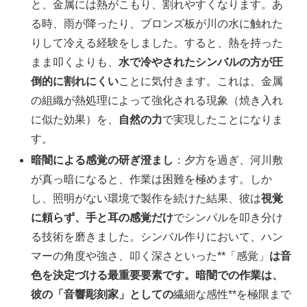
と、金属には熱がこもり、割れやすくなります。あ
る時、雨が降ったり、ブロンズ板が川の水に触れた
りして冷える経験をしました。すると、熱を持った
まま叩くよりも、
水で冷やされたシンバルの方が圧
倒的に割れにくい
ことに気付きます。これは、金属
の組織が熱処理によって強化される現象（焼き入れ
に似た効果）を、
自然の力
で実現したことになりま
す。
暗闇による感覚の研ぎ澄まし
：夕方を過ぎ、河川敷
が真っ暗になると、作業は困難を極めます。しか
し、照明がない環境で製作を続けた結果、彼は
視覚
に頼らず、手と耳の感覚だけ
でシンバルを叩き分け
る技術を磨きました。シンバル作りにおいて、ハン
マーの角度や強さ、叩く深さといった**「感覚」
は音
色を決定づける最重要要素です。暗闇での作業は、
彼の「音響彫刻家」としての
繊細な感性**を極限まで