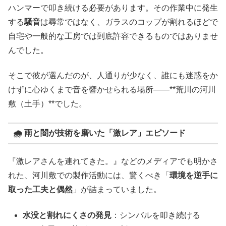
ハンマーで叩き続ける必要があります。その作業中に発生
する
騒音
は尋常ではなく、ガラスのコップが割れるほどで
自宅や一般的な工房では到底許容できるものではありませ
んでした。
そこで彼が選んだのが、人通りが少なく、誰にも迷惑をか
けずに心ゆくまで音を響かせられる場所――**荒川の河川
敷（土手）**でした。
🌧️ 雨と闇が技術を磨いた「激レア」エピソード
『激レアさんを連れてきた。』などのメディアでも明かさ
れた、河川敷での製作活動には、驚くべき「
環境を逆手に
取った工夫と偶然
」が詰まっていました。
水没と割れにくさの発見
：シンバルを叩き続ける