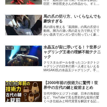
巨匠・神谷哲史さんの作品から、ギミッ
ク付きのユニークな折り紙まで、
YouTube動画でその魅力を紹介します。
馬の爪の切り方、いくらなんでも
職人技
豪快すぎる
馬の蹄を整える「装蹄師」の馬の爪切り
動画。脚力の凄い馬の足を力で抑えてで
かい器具でガンガン切り削っていく豪快
な職人技が凄い！また年収など調べてみ
ました。
水晶玉が宙に浮いてる！？世界ジ
職人技
ャグリング王者の理解不能テクニ
ック
クリスタルボールを使ったコンタクトジ
ャグリングの日本の第一人者ともいえる
MASAKI氏の水晶玉ジャグリング。手品
じゃないのに宙に浮いてるように見えた
り水晶玉が理解不能の動きをする驚愕の
動画。
【2000年前の技術力に驚愕！世
文化・歴史
界中の古代の鍵と錠前まとめ
古代中国やエジプトの鍵、日本の海老錠
など、YouTubeで見る歴史的な錠前の驚
くべき仕組みと時代背景を解説する記事
です。