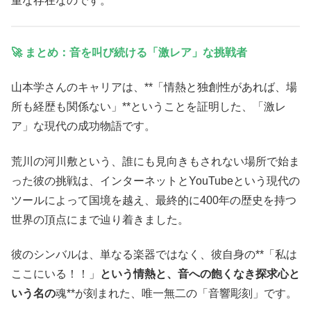
重な存在なのです。
🚀 まとめ：音を叫び続ける「激レア」な挑戦者
山本学さんのキャリアは、**「情熱と独創性があれば、場
所も経歴も関係ない」**ということを証明した、「激レ
ア」な現代の成功物語です。
荒川の河川敷という、誰にも見向きもされない場所で始ま
った彼の挑戦は、インターネットとYouTubeという現代の
ツールによって国境を越え、最終的に400年の歴史を持つ
世界の頂点にまで辿り着きました。
彼のシンバルは、単なる楽器ではなく、彼自身の**「私は
ここにいる！！」
という情熱と、音への飽くなき探求心と
いう名の
魂**が刻まれた、唯一無二の「音響彫刻」です。