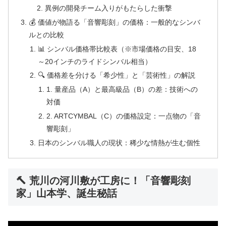
異例の開発チーム入りがもたらした衝撃
💰 価値が物語る「音響彫刻」の価格：一般的なシンバ
ルとの比較
📊 シンバル価格帯比較表（※市場価格の目安、18
～20インチのライドシンバル相当）
🔍 価格差を分ける「希少性」と「芸術性」の解説
1. 量産品（A）と最高級品（B）の差：技術への
対価
2. ARTCYMBAL（C）の価格設定：一点物の「音
響彫刻」
日本のシンバル職人の現状：稀少な情熱が生む個性
🔨 荒川の河川敷が工房に！「音響彫刻
家」山本学、誕生秘話