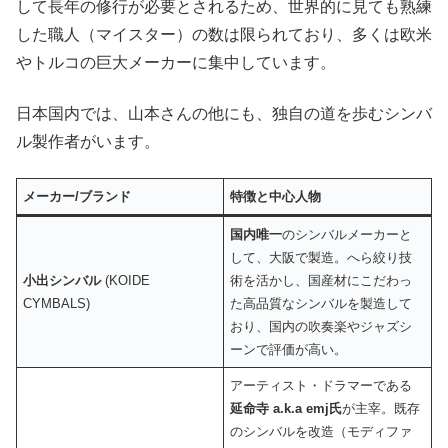
して長年の修行が必要とされるため、世界的に見ても熟練
した職人（マイスター）の数は限られており、多くは欧米
やトルコの巨大メーカーに集中しています。
日本国内では、山本さんの他にも、独自の道を歩むシンバ
ル製作者がいます。
メーカー
/
ブランド
特徴と中心人物
国内唯一
のシンバルメーカーと
して、大阪で製造。へら絞り技
小出シンバル
(KOIDE
術を活かし、国産材にこだわっ
CYMBALS)
た高品質なシンバルを製造して
おり、国内の吹奏楽やジャズシ
ーンで評価が高い。
アーティスト・ドラマーである
延命寺
a.k.a emj
氏
が主宰。既存
のシンバルを改造（モディファ