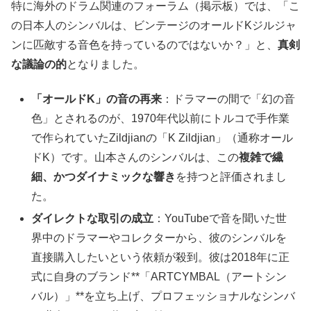
特に海外のドラム関連のフォーラム（掲示板）では、「こ
の日本人のシンバルは、ビンテージのオールドKジルジャ
ンに匹敵する音色を持っているのではないか？」と、
真剣
な議論の的
となりました。
「オールド
K
」の音の再来
：ドラマーの間で「幻の音
色」とされるのが、1970年代以前にトルコで手作業
で作られていたZildjianの「K Zildjian」（通称オール
ドK）です。山本さんのシンバルは、この
複雑で繊
細、かつダイナミックな響き
を持つと評価されまし
た。
ダイレクトな取引の成立
：YouTubeで音を聞いた世
界中のドラマーやコレクターから、彼のシンバルを
直接購入したいという依頼が殺到。彼は2018年に正
式に自身のブランド**「ARTCYMBAL（アートシン
バル）」**を立ち上げ、プロフェッショナルなシンバ