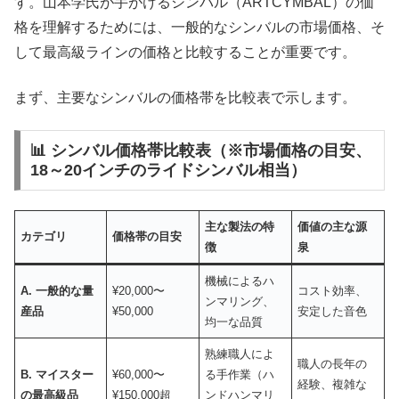
す。山本学氏が手がけるシンバル（ARTCYMBAL）の価
格を理解するためには、一般的なシンバルの市場価格、そ
して最高級ラインの価格と比較することが重要です。
まず、主要なシンバルの価格帯を比較表で示します。
📊 シンバル価格帯比較表（※市場価格の目安、
18～20インチのライドシンバル相当）
主な製法の特
価値の主な源
カテゴリ
価格帯の目安
徴
泉
機械によるハ
A.
一般的な量
¥20,000〜
コスト効率、
ンマリング、
産品
¥50,000
安定した音色
均一な品質
熟練職人によ
職人の長年の
B.
マイスター
¥60,000〜
る手作業（ハ
経験、複雑な
の最高級品
¥150,000超
ンドハンマリ