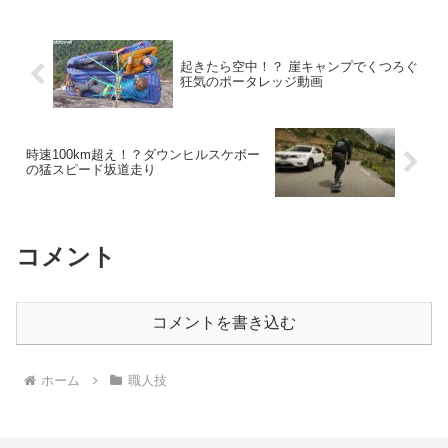
た、その「激レア」な全軌跡を深掘りす
る。
起きたら空中！？ 崖キャンプでくつろぐ
狂気のポータレッジ動画
時速100km超え！？ダウンヒルスケボー
の猛スピード坂道走り
コメント
コメントを書き込む
ホーム
職人技