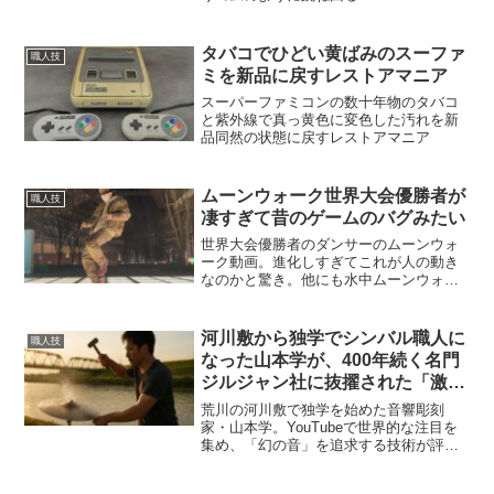
タバコでひどい黄ばみのスーファ
職人技
ミを新品に戻すレストアマニア
スーパーファミコンの数十年物のタバコ
と紫外線で真っ黄色に変色した汚れを新
品同然の状態に戻すレストアマニア
ムーンウォーク世界大会優勝者が
職人技
凄すぎて昔のゲームのバグみたい
世界大会優勝者のダンサーのムーンウォ
ーク動画。進化しすぎてこれが人の動き
なのかと驚き。他にも水中ムーンウォー
クなどスゴ技動画を紹介。
河川敷から独学でシンバル職人に
職人技
なった山本学が、400年続く名門
ジルジャン社に抜擢された「激レ
ア」人生
荒川の河川敷で独学を始めた音響彫刻
家・山本学。YouTubeで世界的な注目を
集め、「幻の音」を追求する技術が評価
され、400年の歴史を持つ名門ジルジャン
社の開発チームに異例の抜擢を果たし