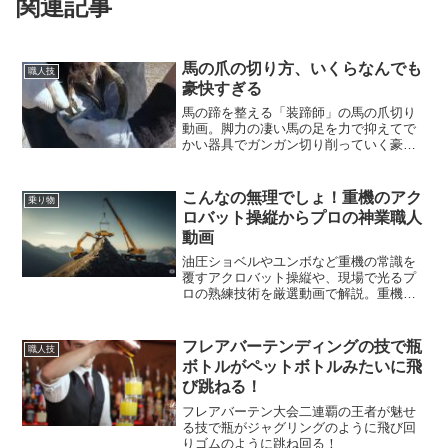
関連記事
馬の爪の切り方、いくらなんでも
職人技
豪快すぎる
馬の蹄を整える「装蹄師」の馬の爪切り
動画。脚力の凄い馬の足を力で抑えてで
かい器具でガンガン切り削っていく豪快
な職人技が凄い！また年収など調べてみ
ました。
こんなの無理でしょ！重機のアク
乗り物
ロバット操縦からプロの神業職人
動画
油圧ショベルやユンボなど重機の常識を
覆すアクロバット操縦や、現場で光るプ
ロの熟練技術を厳選動画で解説。重機の
新たな魅力と奥深さを発見する記事で
す。
フレアバーテンディングの技で瓶
職人技
ボトルがペットボトルみたいに飛
び跳ねる！
フレアバーテン大会二連覇の王者が魅せ
る技で瓶がジャグリングのように飛び回
りゴムのように跳ね回る！