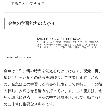
することができます。
金魚の学習能力の広がり
記事はありません：AFPBB News
AFPBB Newsは、世界三大通信社のひとつ、AFP通信のニ
ュースを毎日約300枚の写真とともに配信しているサイト
です。総合ニュース、速報、環境・科学、ライフ、スポー
ツ、動画など、日本ではなかなか報じられない海外のあら
ゆるニュースを掲載し...
www.afpbb.com
金魚は、単に餌の時間を覚えるだけではなく、
視覚、音、
匂い
といった多くの刺激を結びつけて学習します。さら
に、金魚はこの学習した内容を記憶として保持し、その後
の行動に反映させる能力を持っています。この能力は、金
魚が環境に適応し、生活の中で経験を活かして行動するた
めに非常に重要なスキルです。