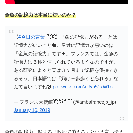
金魚の記憶力は本当に短いのか？
【
#今日の言葉
🇫🇷】「象の記憶力がある」とは
記憶力がいいこと🐘。反対に記憶力が悪いのは
「金魚の記憶力」です🐠。フランスでは、金魚の
記憶力は３秒と信じられているようなのですが、
ある研究によると実は３ヶ月まで記憶を保持でき
るそう。日本語では「鶏は三歩歩くと忘れる」な
んて言いますね🐓
pic.twitter.com/aUyp51xW1o
— フランス大使館🇫🇷🇪🇺 (@ambafrancejp_jp)
January 16, 2019
金魚の記憶力に関する「数秒で消える」という言い伝え