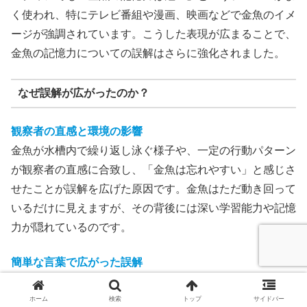
く使われ、特にテレビ番組や漫画、映画などで金魚のイメ
ージが強調されています。こうした表現が広まることで、
金魚の記憶力についての誤解はさらに強化されました。
なぜ誤解が広がったのか？
観察者の直感と環境の影響
金魚が水槽内で繰り返し泳ぐ様子や、一定の行動パターン
が観察者の直感に合致し、「金魚は忘れやすい」と感じさ
せたことが誤解を広げた原因です。金魚はただ動き回って
いるだけに見えますが、その背後には深い学習能力や記憶
力が隠れているのです。
簡単な言葉で広がった誤解
「金魚の記憶は数秒」という言葉は、簡単で覚えやすく、
多くの人々の間で広まりました。この単純なフレーズが、
ホーム
検索
トップ
サイドバー