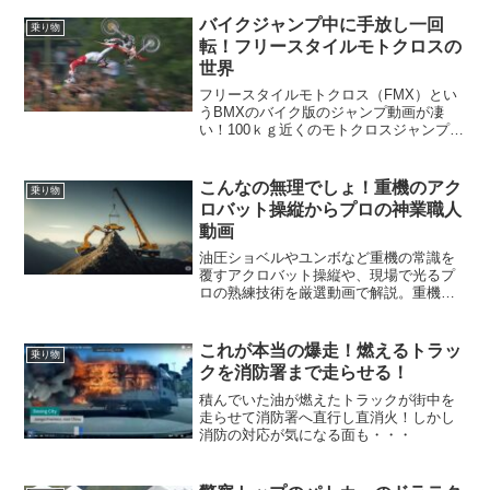
その後の技術革新も詳述。
バイクジャンプ中に手放し一回
乗り物
転！フリースタイルモトクロスの
世界
フリースタイルモトクロス（FMX）とい
うBMXのバイク版のジャンプ動画が凄
い！100ｋｇ近くのモトクロスジャンプ中
に手を離してポーズを決めバイクはその
まま人だけ回転したりとんでもないアク
ロバティック！
こんなの無理でしょ！重機のアク
乗り物
ロバット操縦からプロの神業職人
動画
油圧ショベルやユンボなど重機の常識を
覆すアクロバット操縦や、現場で光るプ
ロの熟練技術を厳選動画で解説。重機の
新たな魅力と奥深さを発見する記事で
す。
これが本当の爆走！燃えるトラッ
乗り物
クを消防署まで走らせる！
積んでいた油が燃えたトラックが街中を
走らせて消防署へ直行し直消火！しかし
消防の対応が気になる面も・・・