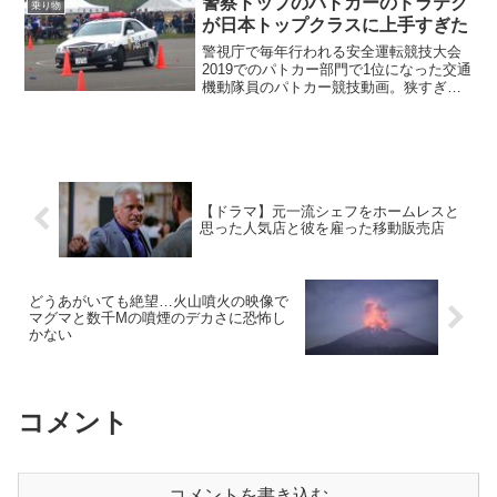
警察トップのパトカーのドラテク
乗り物
が日本トップクラスに上手すぎた
警視庁で毎年行われる安全運転競技大会
2019でのパトカー部門で1位になった交通
機動隊員のパトカー競技動画。狭すぎる
コーンの間をスルスルすり抜けるのは驚
愕必至。
【ドラマ】元一流シェフをホームレスと
思った人気店と彼を雇った移動販売店
どうあがいても絶望…火山噴火の映像で
マグマと数千Mの噴煙のデカさに恐怖し
かない
コメント
コメントを書き込む