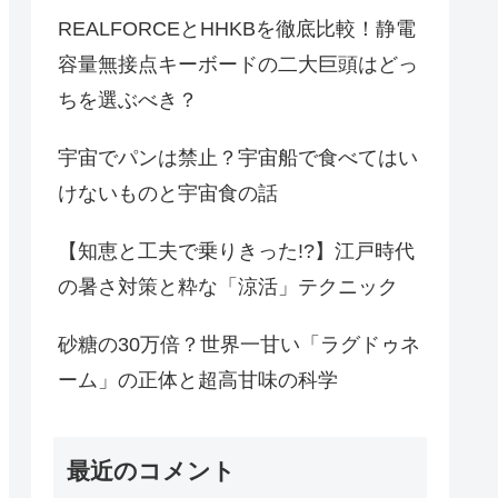
REALFORCEとHHKBを徹底比較！静電
容量無接点キーボードの二大巨頭はどっ
ちを選ぶべき？
宇宙でパンは禁止？宇宙船で食べてはい
けないものと宇宙食の話
【知恵と工夫で乗りきった!?】江戸時代
の暑さ対策と粋な「涼活」テクニック
砂糖の30万倍？世界一甘い「ラグドゥネ
ーム」の正体と超高甘味の科学
最近のコメント