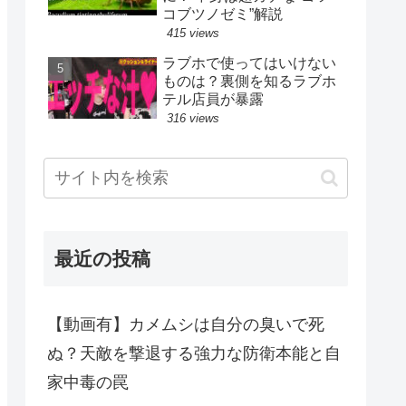
コブツノゼミ”解説
415 views
ラブホで使ってはいけない
ものは？裏側を知るラブホ
テル店員が暴露
316 views
最近の投稿
【動画有】カメムシは自分の臭いで死
ぬ？天敵を撃退する強力な防衛本能と自
家中毒の罠