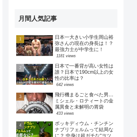
月間人気記事
日本一大きい小学生岡山裕
弥さんの現在の身長は！？
最強力士が中学生に！
1181 views
日本で一番背が高い女性は
誰？日本で190cm以上の女
性の比率は？
642 views
飛行機まるごと食べた男…
ミシェル・ロティートの金
属異食と未解明の胃袋
433 views
ボッキディウム・チンチン
ナブリフェルムって結局な
に？ 中身は超ガチな“ヨツ