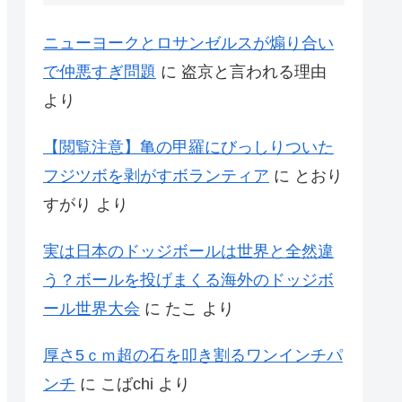
ニューヨークとロサンゼルスが煽り合い
で仲悪すぎ問題
に
盗京と言われる理由
より
【閲覧注意】亀の甲羅にびっしりついた
フジツボを剥がすボランティア
に
とおり
すがり
より
実は日本のドッジボールは世界と全然違
う？ボールを投げまくる海外のドッジボ
ール世界大会
に
たこ
より
厚さ5ｃｍ超の石を叩き割るワンインチパ
ンチ
に
こばchi
より