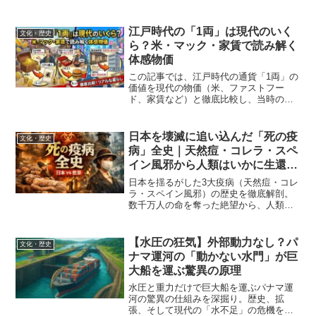
史を4000文字超で徹底解説。
江戸時代の「1両」は現代のいく
文化・歴史
ら？米・マック・家賃で読み解く
体感物価
この記事では、江戸時代の通貨「1両」の
価値を現代の物価（米、ファストフー
ド、家賃など）と徹底比較し、当時の庶
民のリアルな暮らしぶりを分かりやすく
解説します。
日本を壊滅に追い込んだ「死の疫
文化・歴史
病」全史｜天然痘・コレラ・スペ
イン風邪から人類はいかに生還し
たか
日本を揺るがした3大疫病（天然痘・コレ
ラ・スペイン風邪）の歴史を徹底解剖。
数千万人の命を奪った絶望から、人類が
いかにして知恵と勇気で克服してきたの
か。日本と世界の比較から現代の最新対
策までを紐解く。
【水圧の狂気】外部動力なし？パ
文化・歴史
ナマ運河の「動かない水門」が巨
大船を運ぶ驚異の原理
水圧と重力だけで巨大船を運ぶパナマ運
河の驚異の仕組みを深掘り。歴史、拡
張、そして現代の「水不足」の危機を解