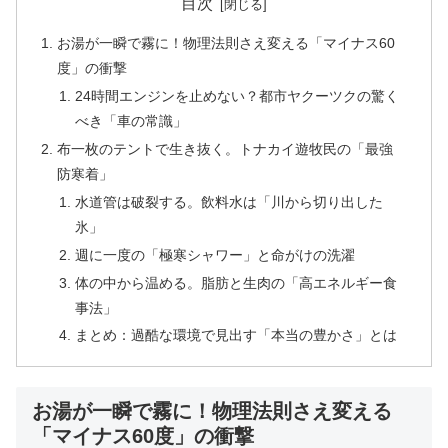
目次
お湯が一瞬で霧に！物理法則さえ変える「マイナス60
度」の衝撃
24時間エンジンを止めない？都市ヤクーツクの驚く
べき「車の常識」
布一枚のテントで生き抜く。トナカイ遊牧民の「最強
防寒着」
水道管は破裂する。飲料水は「川から切り出した
氷」
週に一度の「極寒シャワー」と命がけの洗濯
体の中から温める。脂肪と生肉の「高エネルギー食
事法」
まとめ：過酷な環境で見出す「本当の豊かさ」とは
お湯が一瞬で霧に！物理法則さえ変える
「マイナス60度」の衝撃