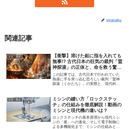
vivaraku
関連記事
【衝撃】溶けた鉛に指を入れても
文化・歴史
無事!? 古代日本の狂気の裁判「盟
神探湯」の正体と、命を救う驚き
の科学原理
この記事では、古代日本で行われていた
熱湯に手を突っ込む恐ろしい裁判「盟神
探湯（くかたち）」の実態と、現代科学
で説明可能な「溶けた鉛に指を入れても
無事な理由」を徹底解説します。
ミシンの縫い方「ロックステッ
文化・歴史
チ」の仕組みを徹底解説！動画の
ミシンと現代機の違いは？
ロックステッチの基本原理から現代ミシ
ンの「釜」への進化、そして電子制御に
よる多機能化まで、ミシンの仕組みと歴