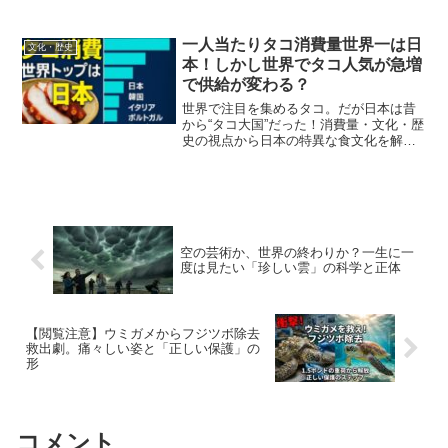
説します。
一人当たりタコ消費量世界一は日
文化・歴史
本！しかし世界でタコ人気が急増
で供給が変わる？
世界で注目を集めるタコ。だが日本は昔
から“タコ大国”だった！消費量・文化・歴
史の視点から日本の特異な食文化を解説
します。
空の芸術か、世界の終わりか？一生に一
度は見たい「珍しい雲」の科学と正体
【閲覧注意】ウミガメからフジツボ除去
救出劇。痛々しい姿と「正しい保護」の
形
コメント