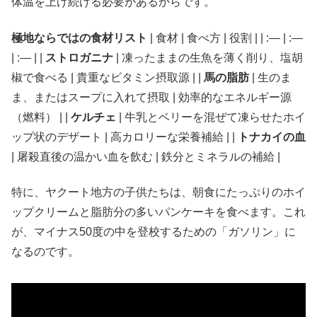
体温を上げ続ける必要があるからです。
極地ならではの食材リスト
| 食材 | 食べ方 | 役割 | | :— | :—
| :— | |
ストロガニナ
| 凍ったままの生魚を薄く削り、塩胡
椒で食べる | 貴重なビタミン摂取源 | |
馬の脂肪
| 生のま
ま、またはスープに入れて摂取 | 効率的なエネルギー源
（燃料） | |
ケルチェ
| 牛乳とベリーを混ぜて凍らせたホイ
ップ状のデザート | 高カロリーな栄養補給 | |
トナカイの血
| 屠殺直後の温かい血を飲む | 鉄分とミネラルの補給 |
特に、ヤクート地方の子供たちは、朝食にたっぷりのホイ
ップクリームと脂肪分の多いパンケーキを食べます。これ
が、マイナス50度の中を登校するための「ガソリン」に
なるのです。