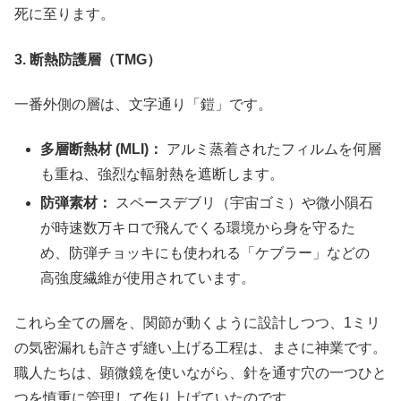
死に至ります。
3.
断熱防護層（
TMG
）
一番外側の層は、文字通り「鎧」です。
多層断熱材
(MLI)
：
アルミ蒸着されたフィルムを何層
も重ね、強烈な輻射熱を遮断します。
防弾素材：
スペースデブリ（宇宙ゴミ）や微小隕石
が時速数万キロで飛んでくる環境から身を守るた
め、防弾チョッキにも使われる「ケブラー」などの
高強度繊維が使用されています。
これら全ての層を、関節が動くように設計しつつ、1ミリ
の気密漏れも許さず縫い上げる工程は、まさに神業です。
職人たちは、顕微鏡を使いながら、針を通す穴の一つひと
つを慎重に管理して作り上げていたのです。