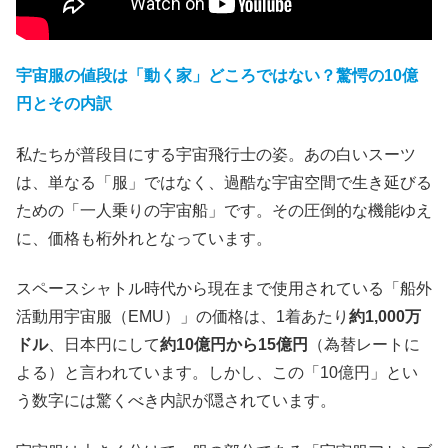
宇宙服の値段は「動く家」どころではない？驚愕の10億
円とその内訳
私たちが普段目にする宇宙飛行士の姿。あの白いスーツ
は、単なる「服」ではなく、過酷な宇宙空間で生き延びる
ための「一人乗りの宇宙船」です。その圧倒的な機能ゆえ
に、価格も桁外れとなっています。
スペースシャトル時代から現在まで使用されている「船外
活動用宇宙服（EMU）」の価格は、1着あたり
約
1,000
万
ドル
、日本円にして
約
10
億円から
15
億円
（為替レートに
よる）と言われています。しかし、この「10億円」とい
う数字には驚くべき内訳が隠されています。