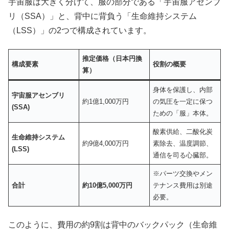
宇宙服は大きく分けて、服の部分である「宇宙服アセンブ
リ（SSA）」と、背中に背負う「生命維持システム
（LSS）」の2つで構成されています。
推定価格（日本円換
構成要素
役割の概要
算）
身体を保護し、内部
宇宙服アセンブリ
約1億1,000万円
の気圧を一定に保つ
(SSA)
ための「服」本体。
酸素供給、二酸化炭
生命維持システム
約9億4,000万円
素除去、温度調節、
(LSS)
通信を司る心臓部。
※パーツ交換やメン
合計
約
10
億
5,000
万円
テナンス費用は別途
必要。
このように、費用の約9割は背中のバックパック（生命維