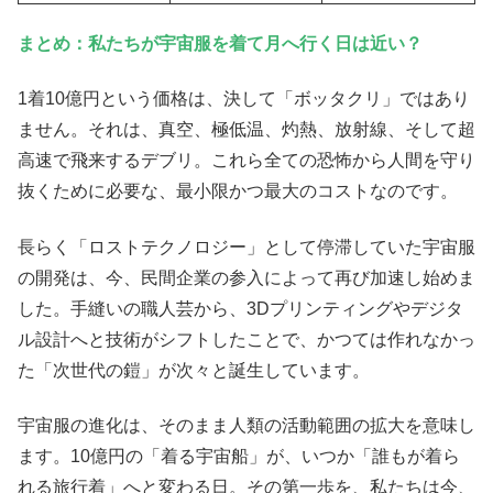
まとめ：私たちが宇宙服を着て月へ行く日は近い？
1着10億円という価格は、決して「ボッタクリ」ではあり
ません。それは、真空、極低温、灼熱、放射線、そして超
高速で飛来するデブリ。これら全ての恐怖から人間を守り
抜くために必要な、最小限かつ最大のコストなのです。
長らく「ロストテクノロジー」として停滞していた宇宙服
の開発は、今、民間企業の参入によって再び加速し始めま
した。手縫いの職人芸から、3Dプリンティングやデジタ
ル設計へと技術がシフトしたことで、かつては作れなかっ
た「次世代の鎧」が次々と誕生しています。
宇宙服の進化は、そのまま人類の活動範囲の拡大を意味し
ます。10億円の「着る宇宙船」が、いつか「誰もが着ら
れる旅行着」へと変わる日。その第一歩を、私たちは今、