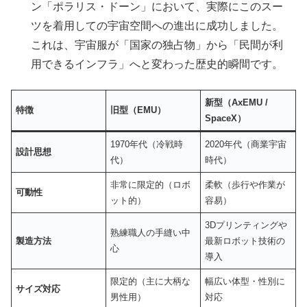
ン「ポラリス・ドーン」において、実際にこのスー
ツを着用しての宇宙空間への進出に成功しました。
これは、宇宙服が「国家の独占物」から「民間が利
用できるインフラ」へと変わった歴史的瞬間です。
新型（
AxEMU /
特徴
旧型（
EMU
）
SpaceX
）
1970年代（冷戦時
2020年代（商業宇宙
設計思想
代）
時代）
非常に限定的（ロボ
柔軟（歩行や作業が
可動性
ット的）
容易）
3Dプリンティングや
熟練職人の手縫い中
製造方法
最新ロボット技術の
心
導入
限定的（主に大柄な
幅広い体型・性別に
サイズ対応
男性用）
対応