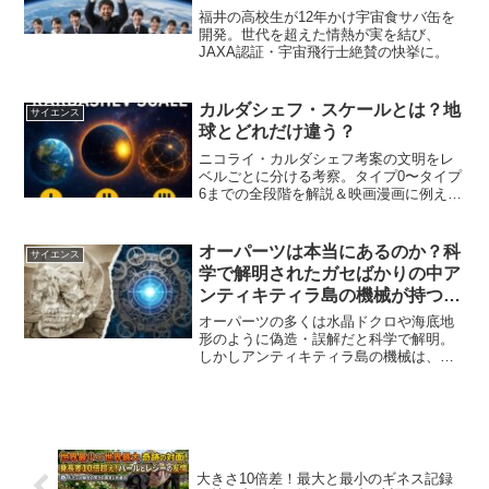
福井の高校生が12年かけ宇宙食サバ缶を
開発。世代を超えた情熱が実を結び、
JAXA認証・宇宙飛行士絶賛の快挙に。
カルダシェフ・スケールとは？地
サイエンス
球とどれだけ違う？
ニコライ・カルダシェフ考案の文明をレ
ベルごとに分ける考察。タイプ0〜タイプ
6までの全段階を解説＆映画漫画に例えて
みました。
オーパーツは本当にあるのか？科
サイエンス
学で解明されたガセばかりの中ア
ンティキティラ島の機械が持つ本
物の謎
オーパーツの多くは水晶ドクロや海底地
形のように偽造・誤解だと科学で解明。
しかしアンティキティラ島の機械は、
2000年前の技術の高さが謎の本物でし
た。
大きさ10倍差！最大と最小のギネス記録