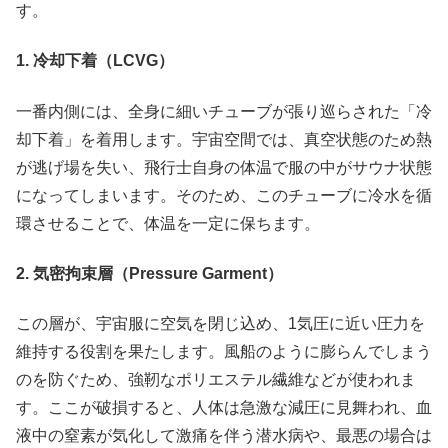
す。
1.
冷却下着（
LCVG
）
一番内側には、全身に細いチューブが張り巡らされた「冷
却下着」を着用します。宇宙空間では、真空状態のため熱
が逃げ場を失い、飛行士自身の体温で服の中がサウナ状態
になってしまいます。そのため、このチューブに冷水を循
環させることで、体温を一定に保ちます。
2.
気密拘束層（
Pressure Garment
）
この層が、宇宙服に空気を閉じ込め、1気圧に近い圧力を
維持する役割を果たします。風船のように膨らんでしまう
のを防ぐため、強靭なポリエステル繊維などが使われま
す。ここが破損すると、人体は急激な減圧に見舞われ、血
液中の窒素が気化して激痛を伴う潜水病や、最悪の場合は