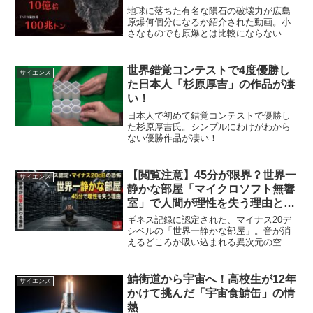
地球に落ちた有名な隕石の破壊力が広島
原爆何個分になるか紹介された動画。小
さなものでも原爆とは比較にならない桁
違いの威力に驚きます。
世界錯覚コンテストで4度優勝し
サイエンス
た日本人「杉原厚吉」の作品が凄
い！
日本人で初めて錯覚コンテストで優勝し
た杉原厚吉氏。シンプルにわけがわから
ない優勝作品が凄い！
【閲覧注意】45分が限界？世界一
サイエンス
静かな部屋「マイクロソフト無響
室」で人間が理性を失う理由と驚
愕の最新技術
ギネス記録に認定された、マイナス20デ
シベルの「世界一静かな部屋」。音が消
えるどころか吸い込まれる異次元の空間
で、なぜ人間は45分以上耐えられないの
か？その科学的根拠と驚異の遮音技術を
徹底解説。
鯖街道から宇宙へ！高校生が12年
サイエンス
かけて挑んだ「宇宙食鯖缶」の情
熱