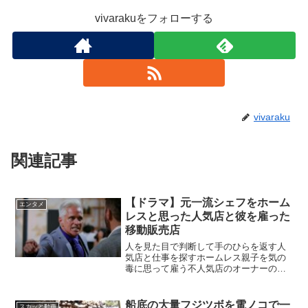
vivarakuをフォローする
vivaraku
関連記事
【ドラマ】元一流シェフをホーム
エンタメ
レスと思った人気店と彼を雇った
移動販売店
人を見た目で判断して手のひらを返す人
気店と仕事を探すホームレス親子を気の
毒に思って雇う不人気店のオーナーの対
比が楽しめる10分のショートドラマ。
船底の大量フジツボを電ノコで一
スカッと動画