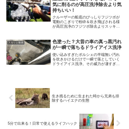
気に削るのが高圧洗浄除去より気
持ちいい！
クルーザーの船底のびっしりフジツボが
電動のこぎりで粉砕＆吹き飛ばされる様
が高圧洗浄のフジツボ除去よりスッキリ
しすぎる！
色塗った？大昔の車の真っ黒汚れ
スカッと動画
が一瞬で落ちるドライアイス洗浄
使い込みすぎたポルシェの半端無い汚れ
を吹きかけるだけで一瞬で落としていく
ドライアイス洗浄。その威力が凄すぎて
見てて気持ちいい！
生き残るために生まれた時から兄弟も排
除するハイエナの生態
5分で出来る！日常で使えるライフハック